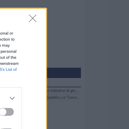
sonal or
ection to
ou may
 personal
out of the
 downstream
B’s List of
iù lette
Ieri
Calciomercato Serie C, le news e le trattative di giovedì 6 agosto | LIVE
Vado, Pastorino: "Amichevole al Filadelfia col Torino speciale, noi senza paura"