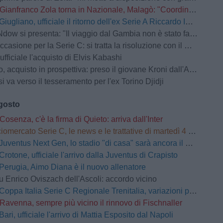
Gianfranco Zola torna in Nazionale, Malagò: "Coordinerà i progetti delle attività giovanili".
Giugliano, ufficiale il ritorno dell'ex Serie A Riccardo Improta
si presenta: "Il viaggio dal Gambia non è stato facile. Borgo? Un secondo papà"
casione per la Serie C: si tratta la risoluzione con il Milan Futuro
ufficiale l'acquisto di Elvis Kabashi
 acquisto in prospettiva: preso il giovane Kroni dall'Arezzo
si va verso il tesseramento per l'ex Torino Djidji
agosto
Cosenza, c'è la firma di Quieto: arriva dall'Inter
omercato Serie C, le news e le trattative di martedì 4 agosto | LIVE
Juventus Next Gen, lo stadio "di casa" sarà ancora il Moccagatta
Crotone, ufficiale l'arrivo dalla Juventus di Crapisto
Perugia, Aimo Diana è il nuovo allenatore
u Enrico Oviszach dell'Ascoli: accordo vicino
Coppa Italia Serie C Regionale Trenitalia, variazioni per 4 gare del Primo Turno
Ravenna, sempre più vicino il rinnovo di Fischnaller
Bari, ufficiale l'arrivo di Mattia Esposito dal Napoli