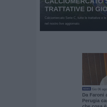
CALCIOMERCATO S
TRATTATIVE DI GI
Calciomercato Serie C, tutte le trattative e le 
nel nostro live aggiornato.
Gio 06 ago
NEWS
Da Faroni a
Perugia ca
che cosa è