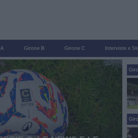
 A
Girone B
Girone C
Interviste e St
News Serie C
Gir
Gir