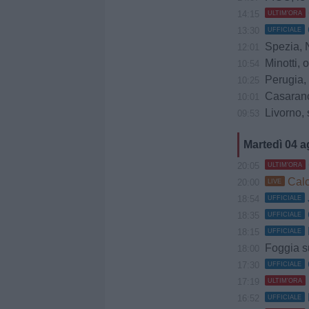
14:15
ULTIM'ORA
13:30
UFFICIALE
Spezia, Ndow 
12:01
Minotti, oc
10:54
Perugia, 
10:25
Casarano,
10:01
Livorno, 
09:53
Martedì 04 
20:05
ULTIM'ORA
Calci
20:00
LIVE
18:54
UFFICIALE
18:35
UFFICIALE
18:15
UFFICIALE
Foggia s
18:00
17:30
UFFICIALE
17:19
ULTIM'ORA
16:52
UFFICIALE