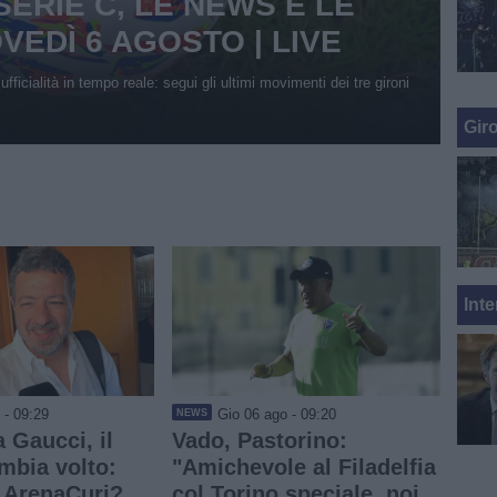
ERIE C, LE NEWS E LE
OVEDÌ 6 AGOSTO | LIVE
ufficialità in tempo reale: segui gli ultimi movimenti dei tre gironi
Gir
Inte
 - 09:29
Gio 06 ago - 09:20
NEWS
 Gaucci, il
Vado, Pastorino:
mbia volto:
"Amichevole al Filadelfia
 ArenaCuri?
col Torino speciale, noi