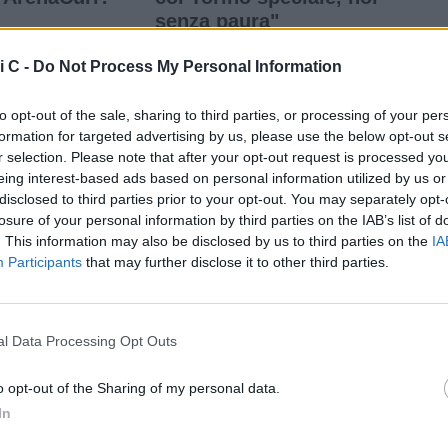
senza paura"
i C -
Do Not Process My Personal Information
to opt-out of the sale, sharing to third parties, or processing of your per
formation for targeted advertising by us, please use the below opt-out s
r selection. Please note that after your opt-out request is processed y
eing interest-based ads based on personal information utilized by us or
 - 22:00
Mer 05 ago - 21:50
NEWS
disclosed to third parties prior to your opt-out. You may separately opt-
attativa in
Calciomercato Serie
LIVE
losure of your personal information by third parties on the IAB’s list of
Cisco
C, le news e le trattative
. This information may also be disclosed by us to third parties on the
IA
Le p
Brescia: sul
di mercoledì 5 agosto |
Participants
that may further disclose it to other third parties.
orte interesse
LIVE
Oggi
 Pro Vercelli
l Data Processing Opt Outs
5 agosto
Catania, ora è anche ufficiale: Marco Perrotta è un nuovo difensore rossazzurro
o opt-out of the Sharing of my personal data.
si riparte da Diana: l'allenatore delle prime volte
In
a di carattere e un palo contro la Lazio: biancoviola sconfitti per 4-0 nel test amichevole