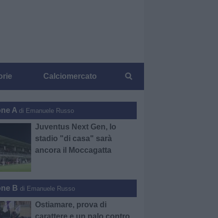
orie
Calciomercato
one A
di Emanuele Russo
Juventus Next Gen, lo
stadio "di casa" sarà
ancora il Moccagatta
one B
di Emanuele Russo
Ostiamare, prova di
carattere e un palo contro