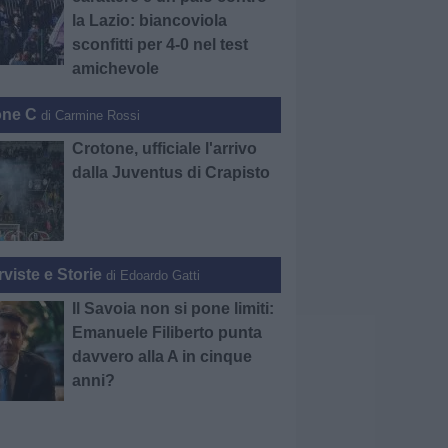
la Lazio: biancoviola
sconfitti per 4-0 nel test
amichevole
one C
di Carmine Rossi
Crotone, ufficiale l'arrivo
dalla Juventus di Crapisto
rviste e Storie
di Edoardo Gatti
Il Savoia non si pone limiti:
Emanuele Filiberto punta
davvero alla A in cinque
anni?