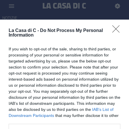
NOTIZIE
La Casa di C -
Do Not Process My Personal
Ospitaletto vicino a Edoardo
Information
Tigani, talento classe 2006 del
If you wish to opt-out of the sale, sharing to third parties, or
Parma
processing of your personal or sensitive information for
targeted advertising by us, please use the below opt-out
06.07.2026 17:40 di Redazione
section to confirm your selection. Please note that after your
opt-out request is processed you may continue seeing
Reduce da una stagione da assoluto protagonista con il Parma
interest-based ads based on personal information utilized by
Primavera, Edoardo Tigani è pronto al salto tra i professionisti
us or personal information disclosed to third parties prior to
your opt-out. You may separately opt-out of the further
disclosure of your personal information by third parties on the
IAB’s list of downstream participants. This information may
also be disclosed by us to third parties on the
IAB’s List of
Downstream Participants
that may further disclose it to other
third parties.