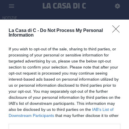
NOTIZIE
La Casa di C -
Do Not Process My Personal
Pianese, per il post Birindelli in
Information
pole Buzzegoli: i dettagli
If you wish to opt-out of the sale, sharing to third parties, or
03.06.2026 20:20 di Redazione
processing of your personal or sensitive information for
targeted advertising by us, please use the below opt-out
section to confirm your selection. Please note that after your
L'ex allenatore della Primavera del Como è il favorito per la
opt-out request is processed you may continue seeing
panchina del club toscano: nessun accordo ancora tra le parti
interest-based ads based on personal information utilized by
us or personal information disclosed to third parties prior to
your opt-out. You may separately opt-out of the further
disclosure of your personal information by third parties on the
IAB’s list of downstream participants. This information may
also be disclosed by us to third parties on the
IAB’s List of
Downstream Participants
that may further disclose it to other
third parties.