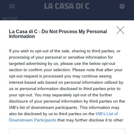
NOTIZIE
La Casa di C -
Do Not Process My Personal
Il Renate vicino al rinforzo tra i
Information
pali: in arrivo Anacoura dal
If you wish to opt-out of the sale, sharing to third parties, or
Ravenna
processing of your personal or sensitive information for
targeted advertising by us, please use the below opt-out
06.07.2026 17:15 di Redazione
section to confirm your selection. Please note that after your
opt-out request is processed you may continue seeing
Il portiere italiano potrebbe ripartire dal Renate dopo l’esperienza
interest-based ads based on personal information utilized by
con il club giallorosso nell'ultimo campionato di Serie C
us or personal information disclosed to third parties prior to
your opt-out. You may separately opt-out of the further
disclosure of your personal information by third parties on the
IAB’s list of downstream participants. This information may
also be disclosed by us to third parties on the
IAB’s List of
Downstream Participants
that may further disclose it to other
third parties.