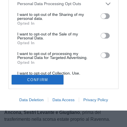
Personal Data Processing Opt Outs
I want to opt-out of the Sharing of my
personal data.
Opted In
I want to opt-out of the Sale of my
Personal Data.
© foto di Paolo Baratto/Grigionline.com
Opted In
Il
Renate
è pronto a rinforzare il proprio reparto arretrato in
vista della prossima stagione.
In arrivo
infatti il
portiere
I want to opt-out of processing my
Personal Data for Targeted Advertising.
classe 1994
Francesco Joyce
Anacoura
dal
Ravenna
.
Opted In
L'estremo difensore saluta il club giallorosso dopo una
I want to opt-out of Collection, Use,
sola stagione ed è pronto a vestire la maglia nerazzurra: si
Retention, Sale, and/or Sharing of my
CONFIRM
tratta della sua
settima stagione
in carriera in
Serie C
.
Personal Data that Is Unrelated with the
Purposes for which it was collected.
Opted Out
Il portiere, cresciuto nelle
giovanili del Pavia e del Parma
,
vanta diverse esperienze in Italia con le maglie di
Cuneo,
Data Deletion
Data Access
Privacy Policy
Pro Vercelli, Pontedera, Juventus, Rimini, Casertana,
Ancona, Sestri Levante e Giugliano
, prima del
trasferimento nella scorsa estate proprio al Ravenna.