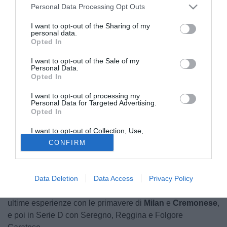
Personal Data Processing Opt Outs
I want to opt-out of the Sharing of my
personal data.
Opted In
I want to opt-out of the Sale of my
Personal Data.
Opted In
Lo
Spezia
vuole prepararsi nel migliore dei modi al
I want to opt-out of processing my
prossimo campionato di Serie C. Il direttore sportivo
Personal Data for Targeted Advertising.
Angelozzi
, al suo ritorno in bianconero, comincia a
Opted In
muovere i primi passi sul calciomercato ed è in dirittura
I want to opt-out of Collection, Use,
d'arrivo per
Kevin Bright
, dall'
Alcione Milano.
Retention, Sale, and/or Sharing of my
CONFIRM
Personal Data that Is Unrelated with the
Purposes for which it was collected.
Restano da limare gli ultimi dettagli ma parliamo di un
Opted Out
affare destinato ormai a chiudersi nelle prossime ore. Si
preannuncia inoltre una plusvalenza per il club milanese,
Data Deletion
Data Access
Privacy Policy
capace di valorizzare il ragazzo classe 2003
dopo le sue
ultime esperienze con le primavere di
Milan
e
Cremonese
,
e poi in Serie D con Seregno, Reggina e Folgore