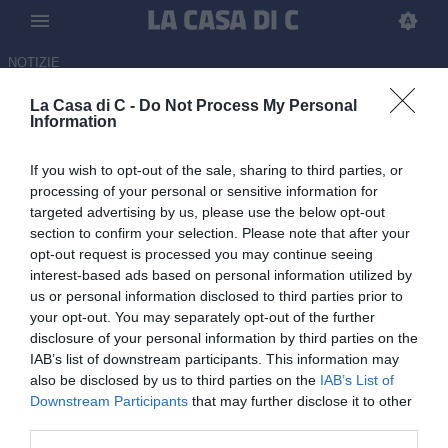
NOTIZIE
La Casa di C -
Do Not Process My Personal
Spezia, colpo a centrocampo:
Information
in dirittura d'arrivo Birght
If you wish to opt-out of the sale, sharing to third parties, or
dall'Alcione Milano
processing of your personal or sensitive information for
targeted advertising by us, please use the below opt-out
ULTIM'ORA
section to confirm your selection. Please note that after your
06.07.2026 11:40 di Redazione
opt-out request is processed you may continue seeing
interest-based ads based on personal information utilized by
I bianconeri muovono le prime mosse in ottica mercato: in dirittura
us or personal information disclosed to third parties prior to
d'arrivo il centrocampista ex Milan, di proprietà dell'Alcione Milano
your opt-out. You may separately opt-out of the further
disclosure of your personal information by third parties on the
IAB’s list of downstream participants. This information may
also be disclosed by us to third parties on the
IAB’s List of
Downstream Participants
that may further disclose it to other
third parties.