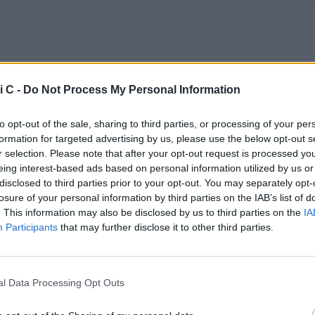
i C -
Do Not Process My Personal Information
tizie - Girone A
to opt-out of the sale, sharing to third parties, or processing of your per
Juventus Next
Juventus, Leonardo
LE
formation for targeted advertising by us, please use the below opt-out s
o stadio "di casa"
Cerri saluta dopo 7 anni:
r selection. Please note that after your opt-out request is processed y
ncora il
"Lascio Torino con il
eing interest-based ads based on personal information utilized by us or
cuore pieno di ricordi"
disclosed to third parties prior to your opt-out. You may separately opt-
losure of your personal information by third parties on the IAB’s list of
, Tabbiani:
Desenzano, che colpo:
. This information may also be disclosed by us to third parties on the
IA
riamo per
ecco Millico. L'ex Torino:
Participants
that may further disclose it to other third parties.
uare a crescere"
"Darò tutto"
zane, Pesce:
Serie C, svelato
ULTIM'ORA
 Brescia favorita,
il Girone A: novità Carpi
l Data Processing Opt Outs
do grande
e Juventus Next Gen