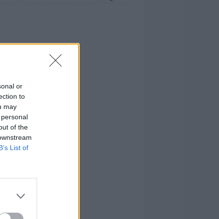
sonal or
ection to
ou may
 personal
out of the
 downstream
B’s List of