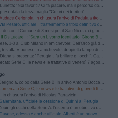
tta: "Noi favoriti? Ci fa piacere, ma il percorso dobbiamo tracciarlo sul campo"
presentata la terza maglia "Colori dei territori"
Audace Cerignola, in chiusura l'arrivo di Padula a titolo definitivo
Vis Pesaro, ufficiale il trasferimento a titolo definitivo di Ascione dal Venezia
o con il Comune di 3 mesi per il San Nicola: ci giocherà anche il Monopoli
Il Ds Lucarelli: "Sarà un Livorno identitario. Girone B? Equilibrato e difficile"
se, 1-0 al Club Milano in amichevole: Dell'Orco già decisivo
tris alla Vibonese in amichevole: doppietta lampo di Achour
 si presenta: "Perugia ti fa brillare gli occhi". Gaucci: "Un vero conoscitore di calcio"
ato Serie C, le news e le trattative di venerdì 7 agosto | LIVE
ago
nola, colpo dalla Serie B: in arrivo Antonio Boccadamo dalla Virtus Entella
omercato Serie C, le news e le trattative di giovedì 6 agosto | LIVE
 in chiusura l'arrivo di Nicolas Parravicini
Salernitana, ufficiale la cessione di Quirini al Perugia
Zouin gli occhi della Serie A: l'esterno è un obiettivo del Parma
Cavese, adesso è anche ufficiale: Alberti è un nuovo attaccante del club