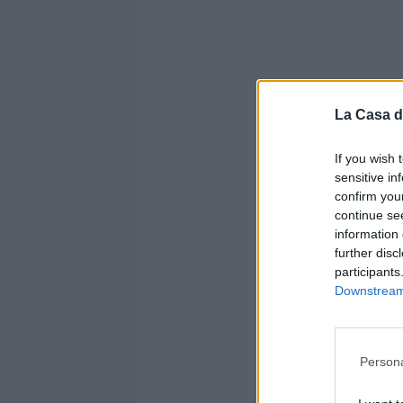
La Casa d
Altre no
If you wish 
UFFICIA
sensitive in
Gen, l
confirm you
sarà a
continue se
Moccagatta
information 
further disc
Trento
participants
"Lavo
Downstream 
contin
Lumez
"Union
Persona
ma ve
equilibrio"