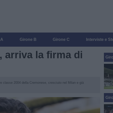
 A
Girone B
Girone C
Interviste e St
 arriva la firma di
Gir
re classe 2004 della Cremonese, cresciuto nel Milan e già
Gir