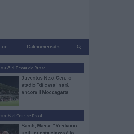
orie
Calciomercato
one A
di Emanuele Russo
Juventus Next Gen, lo
stadio "di casa" sarà
ancora il Moccagatta
one B
di Carmine Rossi
Samb, Massi: "Restiamo
uniti, questa piazza è la