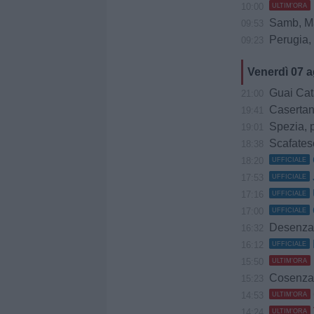
10:00
ULTIM'ORA
Samb, Mass
09:53
Perugia,
09:23
Venerdì 07 
Guai Catani
21:00
Casertana,
19:41
Spezia, p
19:01
Scafatese
18:38
18:20
UFFICIALE
17:53
UFFICIALE
17:16
UFFICIALE
17:00
UFFICIALE
Desenzano,
16:32
16:12
UFFICIALE
15:50
ULTIM'ORA
Cosenza, Coppit
15:23
14:53
ULTIM'ORA
14:24
ULTIM'ORA