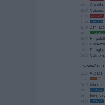
Catania, Lune
13:00
Catania, 
12:34
11:55
ULTIM'ORA
11:49
UFFICIALE
Bari, accord
11:00
10:30
INTERVISTA
Pergolette
10:00
Cosenza, 
09:30
Perugia, Diana
09:00
Calciomerc
09:00
Giovedì 06 
Audace Cerig
21:50
Calci
21:45
LIVE
Monopoli,
20:18
19:35
UFFICIALE
Inter, su 
19:05
18:55
UFFICIALE