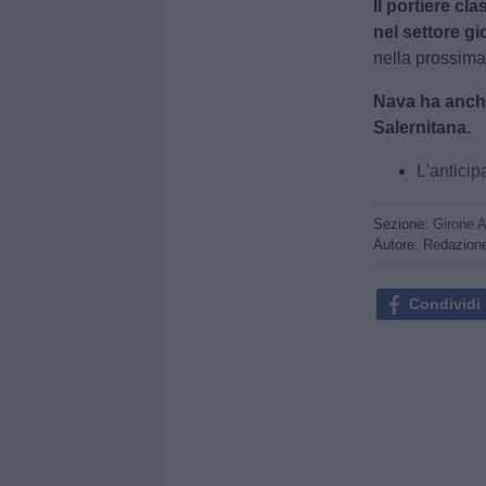
Il portiere cl
nel settore gi
nella prossima
Nava ha anche
Salernitana.
L'antici
Sezione:
Girone 
Autore: Redazion
Condividi