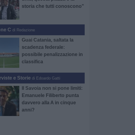
storia che tutti conoscono"
one C
di Redazione
Guai Catania, saltata la
scadenza federale:
possibile penalizzazione in
classifica
rviste e Storie
di Edoardo Gatti
Il Savoia non si pone limiti:
Emanuele Filiberto punta
davvero alla A in cinque
anni?