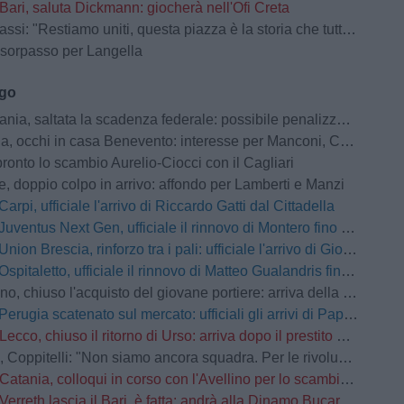
Bari, saluta Dickmann: giocherà nell'Ofi Creta
i: "Restiamo uniti, questa piazza è la storia che tutti conoscono"
 sorpasso per Langella
ago
a, saltata la scadenza federale: possibile penalizzazione in classifica
 occhi in casa Benevento: interesse per Manconi, Carfora e Mehic
ronto lo scambio Aurelio-Ciocci con il Cagliari
, doppio colpo in arrivo: affondo per Lamberti e Manzi
Carpi, ufficiale l'arrivo di Riccardo Gatti dal Cittadella
Juventus Next Gen, ufficiale il rinnovo di Montero fino al 2028
Union Brescia, rinforzo tra i pali: ufficiale l'arrivo di Gioele Zacchi
Ospitaletto, ufficiale il rinnovo di Matteo Gualandris fino al 2028
 chiuso l'acquisto del giovane portiere: arriva della Cremonese
Perugia scatenato sul mercato: ufficiali gli arrivi di Papazov e Conti
Lecco, chiuso il ritorno di Urso: arriva dopo il prestito alla Reggiana
elli: "Non siamo ancora squadra. Per le rivoluzioni non si attende l'inizio della stagione"
Catania, colloqui in corso con l'Avellino per lo scambio Jimenez-Patierno: i rossazzurri chiedono un conguaglio economico
Verreth lascia il Bari, è fatta: andrà alla Dinamo Bucarest, 200K ai pugliesi