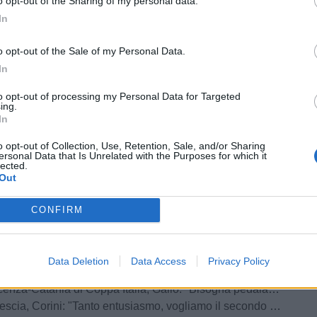
o opt-out of the Sharing of my personal data.
o Brambilla: chi
Ospitaletto, definito il
In
tro al laboratorio
calendario delle
Next Gen
amichevoli estive
o opt-out of the Sale of my Personal Data.
In
rcelli, Bonera
Grave lutto in
ULTIM'ORA
l successo contro
casa Trento: è
to opt-out of processing my Personal Data for Targeted
ing.
: "Visti
scomparso a 18 anni
In
importanti"
Sami Said
o opt-out of Collection, Use, Retention, Sale, and/or Sharing
ersonal Data that Is Unrelated with the Purposes for which it
lected.
Out
izie
CONFIRM
go
omercato Serie C, le news e le trattative di sabato 8 agosto | LIVE
Data Deletion
Data Access
Privacy Policy
Scafatese, ecco Claudio Manzi: è ufficiale
-Catania di Coppa Italia, Gallo: "Bisogna pedalare, nessuno ha il posto sicuro"
scia, Corini: "Tanto entusiasmo, vogliamo il secondo turno"