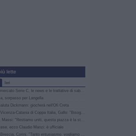
iù lette
Ieri
Calciomercato Serie C, le news e le trattative di sabato 8 agosto | LIVE
ia, sorpasso per Langella
saluta Dickmann: giocherà nell'Ofi Creta
Verso Vicenza-Catania di Coppa Italia, Gallo: "Bisogna pedalare, nessuno ha il posto sicuro"
Samb, Massi: "Restiamo uniti, questa piazza è la storia che tutti conoscono"
ese, ecco Claudio Manzi: è ufficiale
Union Brescia, Corini: "Tanto entusiasmo, vogliamo il secondo turno"