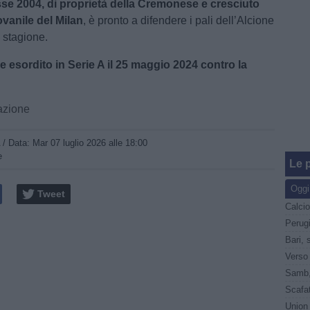
asse 2004, di proprietà della Cremonese e cresciuto
ovanile del Milan
, è pronto a difendere i pali dell’Alcione
 stagione.
 esordito in Serie A il 25 maggio 2024 contro la
pazione
A
/ Data:
Mar 07 luglio 2026 alle 18:00
e
Le p
Oggi
Tweet
Perug
Bari, 
Scafat