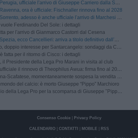
Perugia, ufficiale l'arrivo di Giuseppe Carriero dalla Salernitana
Ravenna, ora è ufficiale: Fischnaller rinnova fino al 2028
Sorrento, adesso è anche ufficiale l'arrivo di Marchesi dal Livorno
 vuole Ferdinando Del Sole: i dettagli
atta per l'arrivo di Gianmarco Castorri dal Cesena
Spezia, ecco Cancellieri: arriva a titolo definitivo dall'Avellino
ppio interesse per Santarcangelo: sondaggi da Cosenza e Arzignano Valchiampo
 fatta per il ritorno di Cisco: i dettagli
 il Presidente della Lega Pro Marani in visita al club
fficiale il rinnovo di Theophilus Awua: firma fino al 2028
atese, momentaneamente sospesa la vendita dei biglietti per il settore ospiti: la nota ufficiale
l mondo del calcio: è morto Giuseppe “Pippo” Marchioro
io della Lega Pro per la scomparsa di Giuseppe "Pippo" Marchioro
Consenso Cookie
|
Privacy Policy
CALENDARIO
|
CONTATTI
|
MOBILE
|
RSS