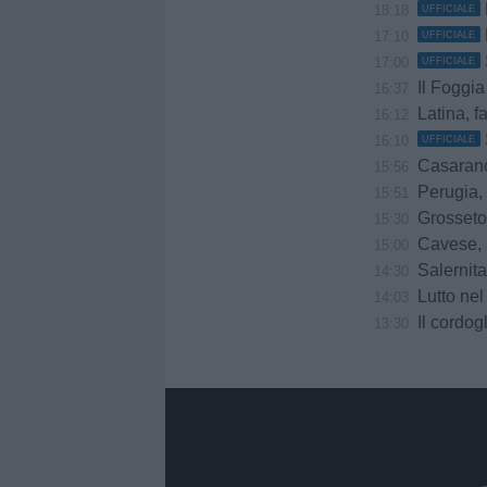
18:18
UFFICIALE
17:10
UFFICIALE
17:00
UFFICIALE
Il Foggia
16:37
Latina, f
16:12
16:10
UFFICIALE
Casarano, do
15:56
Perugia, è
15:51
Grosseto,
15:30
Cavese, u
15:00
Salernitana-Scaf
14:30
Lutto ne
14:03
Il cordogl
13:30