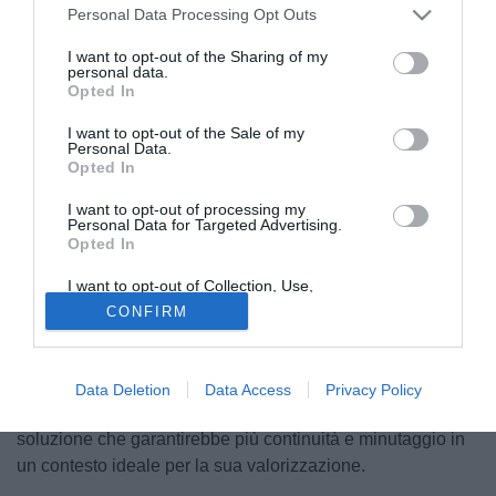
Personal Data Processing Opt Outs
I want to opt-out of the Sharing of my
personal data.
Opted In
I want to opt-out of the Sale of my
Personal Data.
© foto di Martina Cutrona
Opted In
Tra i giovani su cui l’Inter punta con decisione c’è
anche Luka Topalovic
. Il centrocampista sloveno classe
I want to opt-out of processing my
Personal Data for Targeted Advertising.
2006 ha già avuto modo di esordire in Serie A nella scorsa
Opted In
stagione sotto la gestione di Simone Inzaghi, vivendo la
I want to opt-out of Collection, Use,
sua prima esperienza con la prima squadra.
Retention, Sale, and/or Sharing of my
CONFIRM
Personal Data that Is Unrelated with the
Purposes for which it was collected.
Il club nerazzurro vorrebbe trattenerlo anche in ottica
Opted Out
liste UEFA
, ma insieme all’entourage si sta valutando il
percorso migliore per favorirne la crescita. Tra le opzioni
Data Deletion
Data Access
Privacy Policy
considerate c’è anche un prestito con diritto di riscatto,
soluzione che garantirebbe più continuità e minutaggio in
un contesto ideale per la sua valorizzazione.