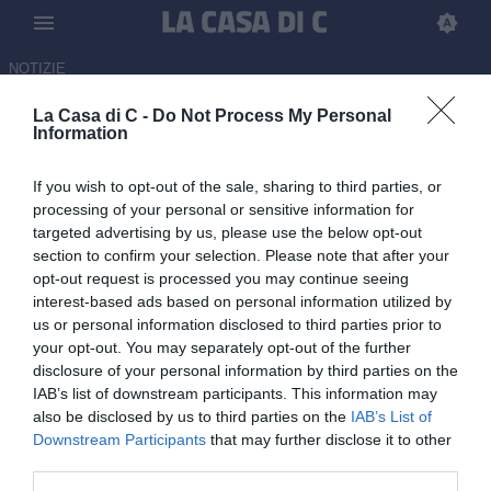
NOTIZIE
La Casa di C -
Do Not Process My Personal
Inter-Topalovic, i nerazzurri
Information
valutano il prestito: diversi club
If you wish to opt-out of the sale, sharing to third parties, or
sul classe 2006
processing of your personal or sensitive information for
targeted advertising by us, please use the below opt-out
22.06.2026 12:07 di Redazione
section to confirm your selection. Please note that after your
opt-out request is processed you may continue seeing
Inter valuta il futuro di Topalovic: possibile prestito. In U23 4 gol e 6
interest-based ads based on personal information utilized by
assist, debutto in Serie A con assist contro il Bologna
us or personal information disclosed to third parties prior to
your opt-out. You may separately opt-out of the further
disclosure of your personal information by third parties on the
IAB’s list of downstream participants. This information may
also be disclosed by us to third parties on the
IAB’s List of
Downstream Participants
that may further disclose it to other
third parties.