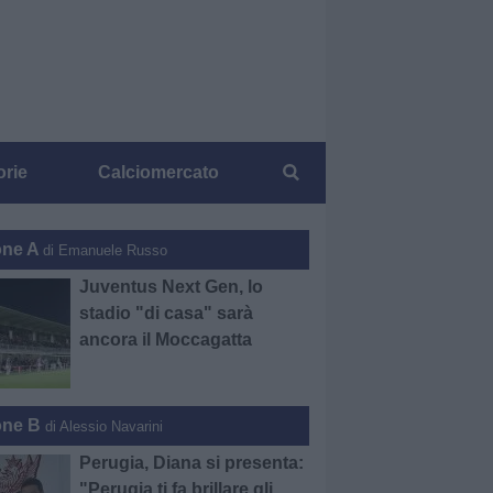
orie
Calciomercato
one A
di Emanuele Russo
Juventus Next Gen, lo
stadio "di casa" sarà
ancora il Moccagatta
one B
di Alessio Navarini
Perugia, Diana si presenta:
"Perugia ti fa brillare gli