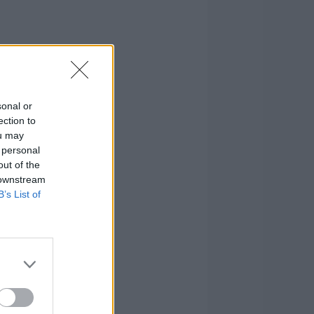
sonal or
ection to
ou may
 personal
out of the
 downstream
B’s List of