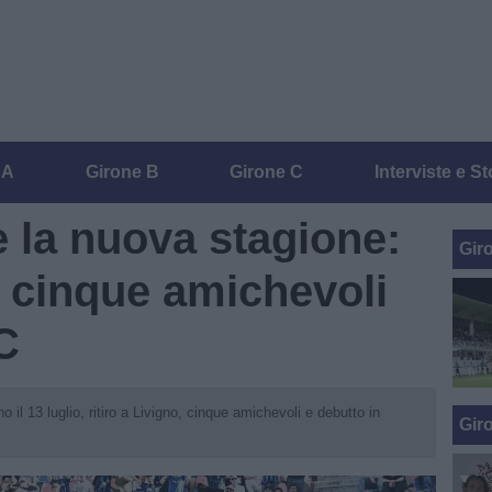
 A
Girone B
Girone C
Interviste e St
e la nuova stagione:
Gir
e cinque amichevoli
C
o il 13 luglio, ritiro a Livigno, cinque amichevoli e debutto in
Gir