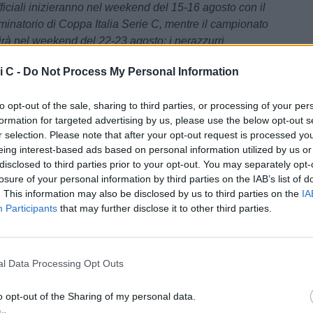
ficiali inizieranno nel weekend del 15-16 agosto con il
iminatorio di Coppa Italia Serie C, mentre il campionato
tirà nel weekend del 22-23 agosto: i nerazzurri
 partite casalinghe allo stadio Breda di Sesto San
i C -
Do Not Process My Personal Information
orneo si fermerà nel weekend del 26-27 dicembre per la
, mentre il termine della stagione regolare è previsto per
to opt-out of the sale, sharing to third parties, or processing of your per
. Ancora da determinare, invece, le date dei tre turni
formation for targeted advertising by us, please use the below opt-out s
visti nel corso del campionato".
r selection. Please note that after your opt-out request is processed y
eing interest-based ads based on personal information utilized by us or
gramma completo della nuova stagione dell'Inter
disclosed to third parties prior to your opt-out. You may separately opt-
losure of your personal information by third parties on the IAB’s list of
. This information may also be disclosed by us to third parties on the
IA
glio: raduno al KONAMI Football Centre
Participants
that may further disclose it to other third parties.
glio-sabato 25 luglio: ritiro pre-stagionale a Livigno
 luglio, ore 17:00: Inter U23-US Grosio (CS Aquagranda,
l Data Processing Opt Outs
luglio, ore 17:30: Novara-Inter U23 (Borgomanero)
gosto, ore 17:30: AlbinoLeffe-Inter U23 (Zanica)
o opt-out of the Sharing of my personal data.
agosto, ore 18:00: Lecco-Inter U23 (Lecco)