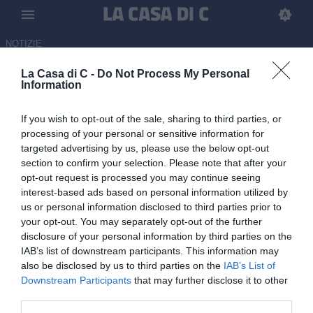
NOTIZIE
La Casa di C -
Do Not Process My Personal
Inter U23, il Padova mette nel
Information
mirino Kamate per rinforzare il
If you wish to opt-out of the sale, sharing to third parties, or
centrocampo
processing of your personal or sensitive information for
targeted advertising by us, please use the below opt-out
ULTIM'ORA
section to confirm your selection. Please note that after your
07.07.2026 15:00 di Redazione
opt-out request is processed you may continue seeing
interest-based ads based on personal information utilized by
Il club veneto lavora con i nerazzurri per portare alla corte di
us or personal information disclosed to third parties prior to
Calabro il centrocampista classe 2004, autore di 7 reti e 4 assist
your opt-out. You may separately opt-out of the further
nell'ultima stagione
disclosure of your personal information by third parties on the
IAB’s list of downstream participants. This information may
also be disclosed by us to third parties on the
IAB’s List of
Downstream Participants
that may further disclose it to other
third parties.