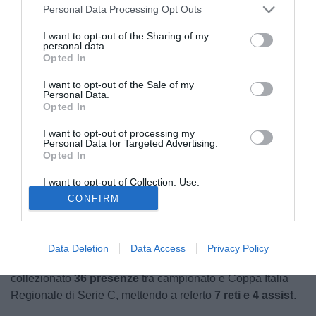
Personal Data Processing Opt Outs
I want to opt-out of the Sharing of my
personal data.
Opted In
I want to opt-out of the Sale of my
Personal Data.
Opted In
© foto di www.imagephotoagency.it
I want to opt-out of processing my
Personal Data for Targeted Advertising.
Il
Padova
guarda in casa
Inter
per rinforzare la propria
Opted In
rosa. Il club veneto è al lavoro con i nerazzurri per provare
I want to opt-out of Collection, Use,
a chiudere l’arrivo di
Issiaka
Kamate
. Centrocampista
Retention, Sale, and/or Sharing of my
CONFIRM
classe 2004, Kamate è uno dei profili seguiti dal club
Personal Data that Is Unrelated with the
Purposes for which it was collected.
veneto per aggiungere qualità e dinamismo al reparto.
Opted Out
Cresciuto nel settore giovanile nerazzurro, nell’ultima
Data Deletion
Data Access
Privacy Policy
stagione in
Serie C
con la maglia dell’Inter U23 ha
collezionato
36 presenze
tra campionato e Coppa Italia
Regionale di Serie C, mettendo a referto
7 reti e 4 assist
.