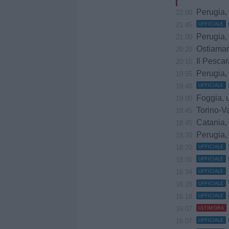
Perugia, trattat
22:00
21:45
UFFICIALE
Perugia, 
21:00
Ostiamare, prov
20:20
Il Pescar
20:15
Perugia, m
19:55
19:40
UFFICIALE
Foggia, uffici
19:00
Torino-Va
18:45
Catania, sempr
18:45
Perugia, 
18:30
18:20
UFFICIALE
18:00
UFFICIALE
16:34
UFFICIALE
16:28
UFFICIALE
16:18
UFFICIALE
16:07
ULTIM'ORA
16:07
UFFICIALE