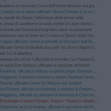
iva in corso per Cisco dell'Union Brescia: sul giocatore forte interesse anche della Pro Vercelli
Catania, ora è anche ufficiale: Marco Perrotta è un nuovo difensore rossazzurro
si riparte da Diana: l'allenatore delle prime volte
a di carattere e un palo contro la Lazio: biancoviola sconfitti per 4-0 nel test amichevole
a insiste per Giacomo Parigi del Latina: la situazione
ancano solo le firme per Carriero e Quirini dalla Salernitana
Foggia, ufficiale l'arrivo in prestito di Oviszach dall'Ascoli
ale l'arrivo di Marfella tra i pali: l'ex Bari e Napoli è un nuovo portiere rossonero
do 3-1: il tabellino
e più vicina l'ufficialità di Perrotta: l'ex Padova ha raggiunto il ritiro di Norcia
ai saluti Don Bolsius: ufficiale la cessione all'Ascoli
Ravenna, ufficiale il rinforzo a centrocampo: Edoardo Duca è un nuovo giocatore giallorosso
Reggiana, Francesco Marroccu nuovo Direttore Generale dell'Area Tecnica
Treviso, ufficiale l'arrivo di Odogwu dal Sudtirol
Vis Pesaro, ufficiale la conferma in prestito di Federico Tavernaro dal Venezia
Reggiana, ufficiale la cessione di Reinhart al Club Universidad de Chile
Presentato il nuovo Perugia, Gaucci: "Siamo in ritardo ma faremo una squadra competitiva"
Ostiamare, ecco D'Andrea: ufficiale il suo arrivo dal Pineto