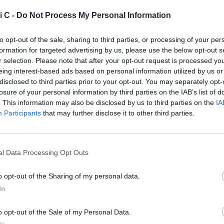
tizie - Girone A
Memor
i C -
Do Not Process My Personal Information
Juventus Next
Juventus, Leonardo
LE
o stadio "di casa"
Cerri saluta dopo 7 anni:
to opt-out of the sale, sharing to third parties, or processing of your per
ncora il
"Lascio Torino con il
formation for targeted advertising by us, please use the below opt-out s
cuore pieno di ricordi"
r selection. Please note that after your opt-out request is processed y
eing interest-based ads based on personal information utilized by us or
, Tabbiani:
Desenzano, che colpo:
disclosed to third parties prior to your opt-out. You may separately opt-
riamo per
ecco Millico. L'ex Torino:
losure of your personal information by third parties on the IAB’s list of
uare a crescere"
"Darò tutto"
. This information may also be disclosed by us to third parties on the
IA
Participants
that may further disclose it to other third parties.
zane, Pesce:
Serie C, svelato
ULTIM'ORA
 Brescia favorita,
il Girone A: novità Carpi
do grande
e Juventus Next Gen
l Data Processing Opt Outs
o Brambilla: chi
Ospitaletto, definito il
o opt-out of the Sharing of my personal data.
tro al laboratorio
calendario delle
In
Next Gen
amichevoli estive
rcelli, Bonera
Grave lutto in
ULTIM'ORA
o opt-out of the Sale of my Personal Data.
l successo contro
casa Trento: è