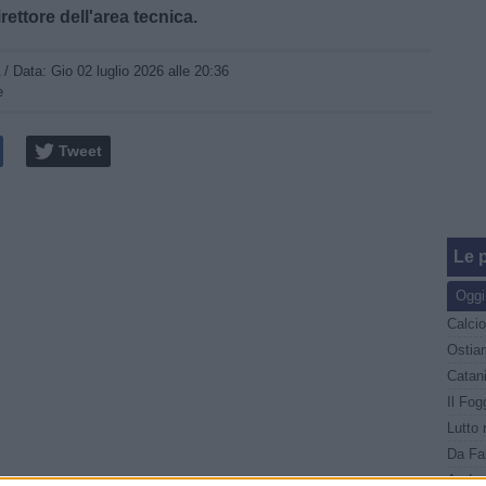
irettore dell'area tecnica.
A
/ Data:
Gio 02 luglio 2026 alle 20:36
e
Tweet
Le p
Oggi
Ostiam
Il Fog