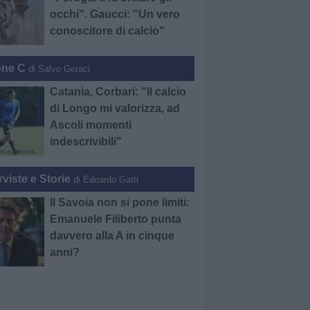
occhi". Gaucci: "Un vero
conoscitore di calcio"
one C
di Salvo Geraci
Catania, Corbari: "Il calcio
di Longo mi valorizza, ad
Ascoli momenti
indescrivibili"
rviste e Storie
di Edoardo Gatti
Il Savoia non si pone limiti:
Emanuele Filiberto punta
davvero alla A in cinque
anni?