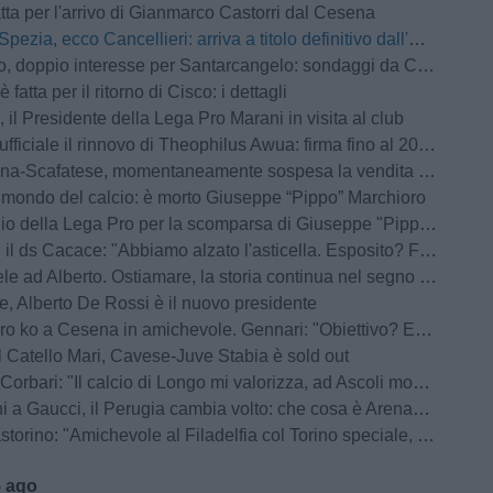
atta per l'arrivo di Gianmarco Castorri dal Cesena
Spezia, ecco Cancellieri: arriva a titolo definitivo dall'Avellino
ppio interesse per Santarcangelo: sondaggi da Cosenza e Arzignano Valchiampo
 fatta per il ritorno di Cisco: i dettagli
 il Presidente della Lega Pro Marani in visita al club
fficiale il rinnovo di Theophilus Awua: firma fino al 2028
atese, momentaneamente sospesa la vendita dei biglietti per il settore ospiti: la nota ufficiale
l mondo del calcio: è morto Giuseppe “Pippo” Marchioro
io della Lega Pro per la scomparsa di Giuseppe "Pippo" Marchioro
 ds Cacace: "Abbiamo alzato l'asticella. Esposito? Farà bene anche a Bari"
 ad Alberto. Ostiamare, la storia continua nel segno dei De Rossi
, Alberto De Rossi è il nuovo presidente
 Cesena in amichevole. Gennari: "Obiettivo? Essere pronti per il Perugia in Coppa Italia"
 Catello Mari, Cavese-Juve Stabia è sold out
bari: "Il calcio di Longo mi valorizza, ad Ascoli momenti indescrivibili"
 a Gaucci, il Perugia cambia volto: che cosa è ArenaCuri?
rino: "Amichevole al Filadelfia col Torino speciale, noi senza paura"
5 ago