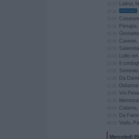
Latina, f
16:12
16:10
UFFICIALE
Casarano, do
15:56
Perugia, è
15:51
Grosseto,
15:30
Cavese, u
15:00
Salernitana-Scaf
14:30
Lutto ne
14:03
Il cordogl
13:30
Sorrento, il
13:00
Da Daniele
12:00
Ostiamare
11:10
Vis Pesaro ko a
10:55
Memorial
10:35
Catania, Cor
09:50
Da Faroni
09:29
Vado, Pasto
09:20
Mercoledì 0