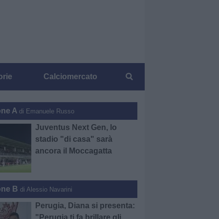
orie
Calciomercato
one A
di Emanuele Russo
Juventus Next Gen, lo
stadio "di casa" sarà
ancora il Moccagatta
one B
di Alessio Navarini
Perugia, Diana si presenta:
"Perugia ti fa brillare gli