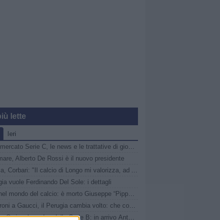
iù lette
Ieri
Calciomercato Serie C, le news e le trattative di giovedì 6 agosto | LIVE
are, Alberto De Rossi è il nuovo presidente
Catania, Corbari: "Il calcio di Longo mi valorizza, ad Ascoli momenti indescrivibili"
gia vuole Ferdinando Del Sole: i dettagli
Lutto nel mondo del calcio: è morto Giuseppe “Pippo” Marchioro
Da Faroni a Gaucci, il Perugia cambia volto: che cosa è ArenaCuri?
Audace Cerignola, colpo dalla Serie B: in arrivo Antonio Boccadamo dalla Virtus Entella