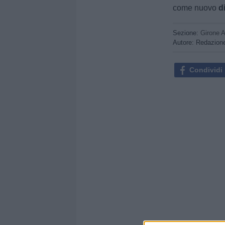
come nuovo
d
Sezione:
Girone 
Autore: Redazion
Condividi