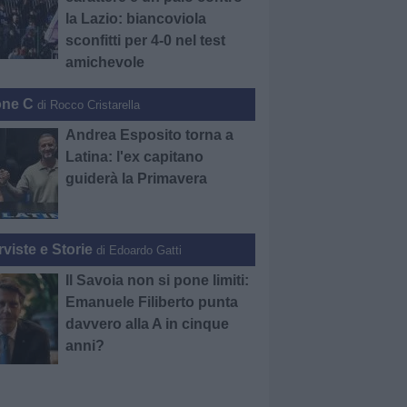
la Lazio: biancoviola
sconfitti per 4-0 nel test
amichevole
one C
di Rocco Cristarella
Andrea Esposito torna a
Latina: l'ex capitano
guiderà la Primavera
rviste e Storie
di Edoardo Gatti
Il Savoia non si pone limiti:
Emanuele Filiberto punta
davvero alla A in cinque
anni?