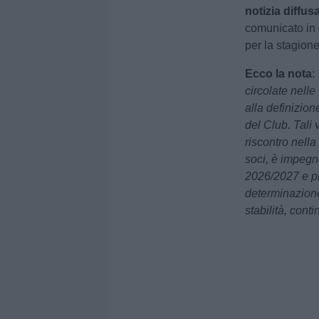
notizia diffus
comunicato in c
per la stagion
Ecco la nota
:
circolate nell
alla definizion
del Club. Tali
riscontro nella 
soci, è impegn
2026/2027 e pr
determinazione 
stabilità, conti