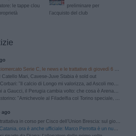
atore: le tappe clou
preliminare per
proprietà
l'acquisto del club
izie
ago
omercato Serie C, le news e le trattative di giovedì 6 agosto | LIVE
 Catello Mari, Cavese-Juve Stabia è sold out
bari: "Il calcio di Longo mi valorizza, ad Ascoli momenti indescrivibili"
 a Gaucci, il Perugia cambia volto: che cosa è ArenaCuri?
rino: "Amichevole al Filadelfia col Torino speciale, noi senza paura"
5 ago
iva in corso per Cisco dell'Union Brescia: sul giocatore forte interesse anche della Pro Vercelli
Catania, ora è anche ufficiale: Marco Perrotta è un nuovo difensore rossazzurro
si riparte da Diana: l'allenatore delle prime volte