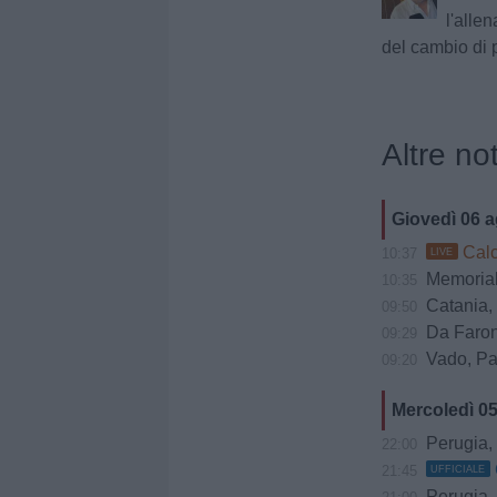
l'allen
del cambio di 
Altre not
Giovedì 06 
Calci
10:37
LIVE
Memorial
10:35
Catania, Cor
09:50
Da Faroni
09:29
Vado, Pasto
09:20
Mercoledì 0
Perugia, trattat
22:00
21:45
UFFICIALE
Perugia, 