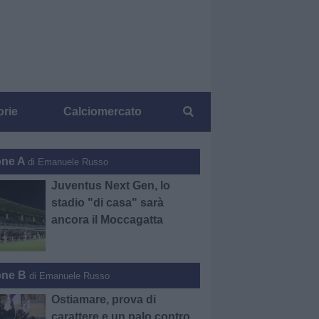
orie
Calciomercato
one A
di Emanuele Russo
Juventus Next Gen, lo
stadio "di casa" sarà
ancora il Moccagatta
one B
di Emanuele Russo
Ostiamare, prova di
carattere e un palo contro