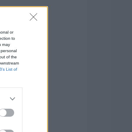
sonal or
ection to
ou may
 personal
out of the
 downstream
B’s List of