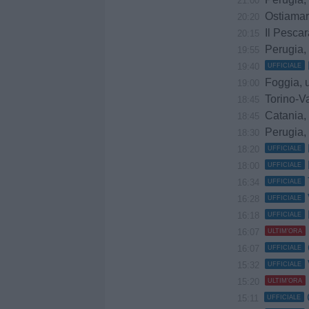
21:00
Ostiamare, prov
20:20
Il Pescar
20:15
Perugia, m
19:55
19:40
UFFICIALE
Foggia, uffici
19:00
Torino-Va
18:45
Catania, sempr
18:45
Perugia, 
18:30
18:20
UFFICIALE
18:00
UFFICIALE
16:34
UFFICIALE
16:28
UFFICIALE
16:18
UFFICIALE
16:07
ULTIM'ORA
16:07
UFFICIALE
15:32
UFFICIALE
15:20
ULTIM'ORA
15:11
UFFICIALE