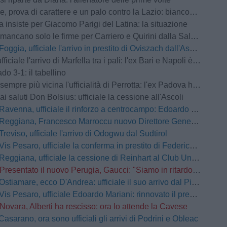
a di carattere e un palo contro la Lazio: biancoviola sconfitti per 4-0 nel test amichevole
a insiste per Giacomo Parigi del Latina: la situazione
ancano solo le firme per Carriero e Quirini dalla Salernitana
Foggia, ufficiale l'arrivo in prestito di Oviszach dall'Ascoli
ale l'arrivo di Marfella tra i pali: l'ex Bari e Napoli è un nuovo portiere rossonero
do 3-1: il tabellino
e più vicina l'ufficialità di Perrotta: l'ex Padova ha raggiunto il ritiro di Norcia
ai saluti Don Bolsius: ufficiale la cessione all'Ascoli
Ravenna, ufficiale il rinforzo a centrocampo: Edoardo Duca è un nuovo giocatore giallorosso
Reggiana, Francesco Marroccu nuovo Direttore Generale dell'Area Tecnica
Treviso, ufficiale l'arrivo di Odogwu dal Sudtirol
Vis Pesaro, ufficiale la conferma in prestito di Federico Tavernaro dal Venezia
Reggiana, ufficiale la cessione di Reinhart al Club Universidad de Chile
Presentato il nuovo Perugia, Gaucci: "Siamo in ritardo ma faremo una squadra competitiva"
Ostiamare, ecco D'Andrea: ufficiale il suo arrivo dal Pineto
Vis Pesaro, ufficiale Edoardo Mariani: rinnovato il prestito dal Venezia
Novara, Alberti ha rescisso: ora lo attende la Cavese
Casarano, ora sono ufficiali gli arrivi di Podrini e Obleac