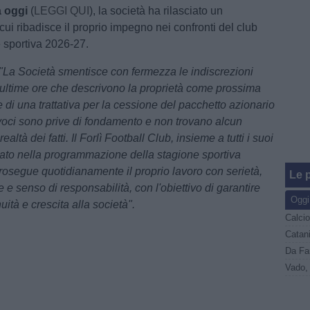
a oggi
(
LEGGI QUI
), la società ha rilasciato un
ui ribadisce il proprio impegno nei confronti del club
e sportiva 2026-27.
"La Società smentisce con fermezza le indiscrezioni
e ultime ore che descrivono la proprietà come prossima
e di una trattativa per la cessione del pacchetto azionario
 voci sono prive di fondamento e non trovano alcun
realtà dei fatti. Il Forlì Football Club, insieme a tutti i suoi
ato nella programmazione della stagione sportiva
osegue quotidianamente il proprio lavoro con serietà,
Le p
e senso di responsabilità, con l'obiettivo di garantire
Oggi
nuità e crescita alla società".