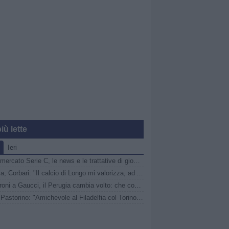
iù lette
Ieri
Calciomercato Serie C, le news e le trattative di giovedì 6 agosto | LIVE
Catania, Corbari: "Il calcio di Longo mi valorizza, ad Ascoli momenti indescrivibili"
Da Faroni a Gaucci, il Perugia cambia volto: che cosa è ArenaCuri?
Vado, Pastorino: "Amichevole al Filadelfia col Torino speciale, noi senza paura"