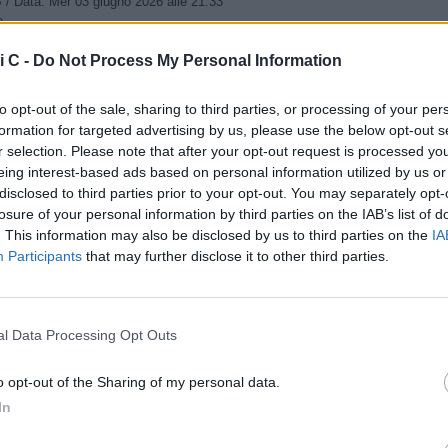
B
/ Data:
Mer 03 giugno 2026 alle 21:33
e
i C -
Do Not Process My Personal Information
Tweet
to opt-out of the sale, sharing to third parties, or processing of your per
formation for targeted advertising by us, please use the below opt-out s
r selection. Please note that after your opt-out request is processed y
eing interest-based ads based on personal information utilized by us or
disclosed to third parties prior to your opt-out. You may separately opt-
losure of your personal information by third parties on the IAB’s list of
. This information may also be disclosed by us to third parties on the
IA
Participants
that may further disclose it to other third parties.
l Data Processing Opt Outs
o opt-out of the Sharing of my personal data.
tizie - Girone B
In
are, prova di
Torino-Vado 3-1: il