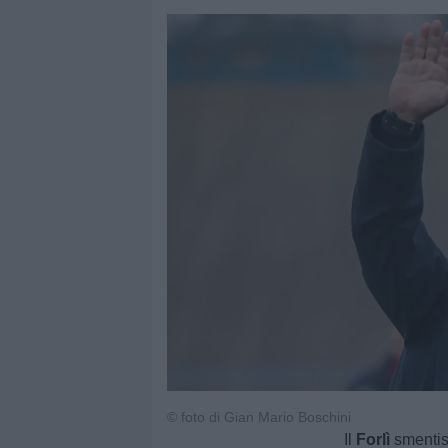
© foto di Gian Mario Boschini
Il
Forlì
smentisc