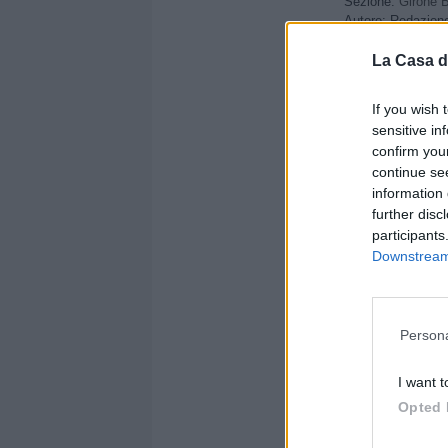
Sezione:
Girone 
Autore: Redazion
La Casa d
Condividi
If you wish 
sensitive in
confirm you
continue se
information 
further disc
participants
Downstream 
Persona
I want t
Altre no
Opted 
Ostiam