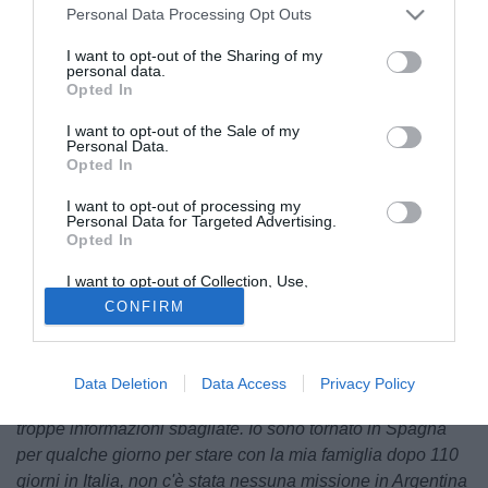
Personal Data Processing Opt Outs
I want to opt-out of the Sharing of my
personal data.
Opted In
I want to opt-out of the Sale of my
Personal Data.
Opted In
© foto di A.C. Perugia
La stagione terminata al 14° posto e niente più da
I want to opt-out of processing my
Personal Data for Targeted Advertising.
giocarsi. Ora a Perugia è tempo di bilanci e di
Opted In
organizzazione del prossimo futuro.
Proprio di
programmazione e obiettivi ha parlato in conferenza
I want to opt-out of Collection, Use,
Retention, Sale, and/or Sharing of my
stampa
Garcia Borras
, Direttore Generale del club umbro
CONFIRM
Personal Data that Is Unrelated with the
Purposes for which it was collected.
che in mattinata ha deciso di parlare, dilungandosi in una
Opted Out
conferenza definita
"non opportuna ma necessaria".
Data Deletion
Data Access
Privacy Policy
Queste le sue dichiarazioni:
"In questi giorni sono circolate
troppe informazioni sbagliate. Io sono tornato in Spagna
per qualche giorno per stare con la mia famiglia dopo 110
giorni in Italia, non c'è stata nessuna missione in Argentina