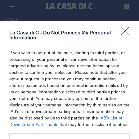
NOTIZIE
La Casa di C -
Do Not Process My Personal
Perugia, Borras: "Ultimi due
Information
anni disastrosi. Vogliamo
If you wish to opt-out of the sale, sharing to third parties, or
ripartire da Tedesco"
processing of your personal or sensitive information for
targeted advertising by us, please use the below opt-out
15.05.2026 12:30 di
Francesca Caldelara
section to confirm your selection. Please note that after your
opt-out request is processed you may continue seeing
Il Direttore Generale del club ha analizzato in conferenza stampa la
interest-based ads based on personal information utilized by
situazione intorno alla squadra, smentendo voci e mettendo in
us or personal information disclosed to third parties prior to
chiaro diversi punti.
your opt-out. You may separately opt-out of the further
disclosure of your personal information by third parties on the
IAB’s list of downstream participants. This information may
also be disclosed by us to third parties on the
IAB’s List of
Downstream Participants
that may further disclose it to other
third parties.