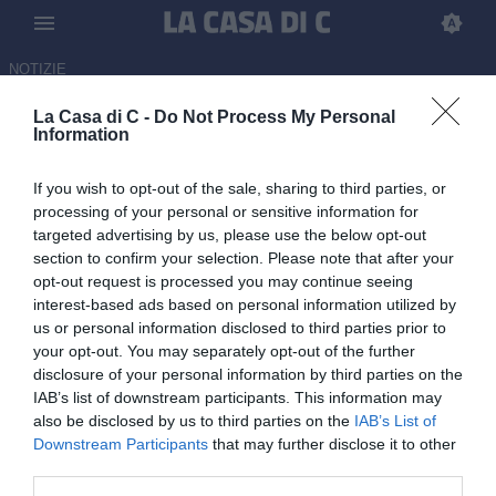
NOTIZIE
La Casa di C -
Do Not Process My Personal
Perugia, Daniele Montevago e
Information
Luca Bacchin verso il Modena:
If you wish to opt-out of the sale, sharing to third parties, or
i dettagli
processing of your personal or sensitive information for
targeted advertising by us, please use the below opt-out
28.06.2026 19:00 di
Martin Shira
section to confirm your selection. Please note that after your
opt-out request is processed you may continue seeing
I due classe 2003 del Perugia, potrebbero giocare in Serie B il
interest-based ads based on personal information utilized by
prossimo anno: la situazione.
us or personal information disclosed to third parties prior to
your opt-out. You may separately opt-out of the further
disclosure of your personal information by third parties on the
IAB’s list of downstream participants. This information may
also be disclosed by us to third parties on the
IAB’s List of
Downstream Participants
that may further disclose it to other
third parties.