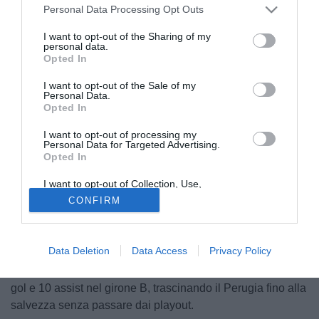
Personal Data Processing Opt Outs
I want to opt-out of the Sharing of my
personal data.
Opted In
I want to opt-out of the Sale of my
Personal Data.
© foto di Stefano Scarpetti
Opted In
Il
Perugia
si appresta a salutare Daniele
Montevago
e
Luca
Bacchin
, entrambi in direzione
Modena.
I want to opt-out of processing my
Personal Data for Targeted Advertising.
Opted In
Per la punta centrale classe 2003, i due club sono al lavoro
I want to opt-out of Collection, Use,
per definire i dettagli dell'operazione. Una volta definiti, si
Retention, Sale, and/or Sharing of my
CONFIRM
concluderà l'accordo con il giocatore. Mentre l'esterno
Personal Data that Is Unrelated with the
Purposes for which it was collected.
domani eseguirà le visitie mediche.
Opted Out
Data Deletion
Data Access
Privacy Policy
I due, sono stati tra i protagonisti della squadra umbra nel
corso della scorsa stagione. Assieme hanno totalizzato 15
gol e 10 assist nel girone B, trascinando il Perugia fino alla
salvezza senza passare dai playout.