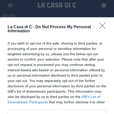
NOTIZIE
La Casa di C -
Do Not Process My Personal
Ascoli, da giovedì la vendita
Information
dei biglietti per la sfida contro
If you wish to opt-out of the sale, sharing to third parties, or
il Brescia
processing of your personal or sensitive information for
targeted advertising by us, please use the below opt-out
03.06.2026 12:48 di
Carmine Rossi
section to confirm your selection. Please note that after your
opt-out request is processed you may continue seeing
Comunicato ufficiale da parte del club bianconero in vista del
interest-based ads based on personal information utilized by
match di ritorno contro la squadra di Corini.
us or personal information disclosed to third parties prior to
your opt-out. You may separately opt-out of the further
disclosure of your personal information by third parties on the
IAB’s list of downstream participants. This information may
also be disclosed by us to third parties on the
IAB’s List of
Downstream Participants
that may further disclose it to other
third parties.