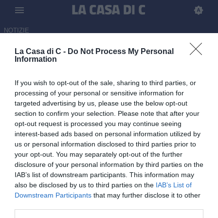
NOTIZIE
La Casa di C -
Do Not Process My Personal
Potenza, interesse del
Information
Benevento per Siatounis: la
If you wish to opt-out of the sale, sharing to third parties, or
situazione
processing of your personal or sensitive information for
targeted advertising by us, please use the below opt-out
09.06.2026 17:24 di Redazione
section to confirm your selection. Please note that after your
opt-out request is processed you may continue seeing
I giallorossi erano interessati al classe 2002 già a gennaio: il
interest-based ads based on personal information utilized by
Potenza vorrebbe la permanenza ma il giocatore ha il contratto in
us or personal information disclosed to third parties prior to
scadenza
your opt-out. You may separately opt-out of the further
disclosure of your personal information by third parties on the
IAB’s list of downstream participants. This information may
also be disclosed by us to third parties on the
IAB’s List of
Downstream Participants
that may further disclose it to other
third parties.