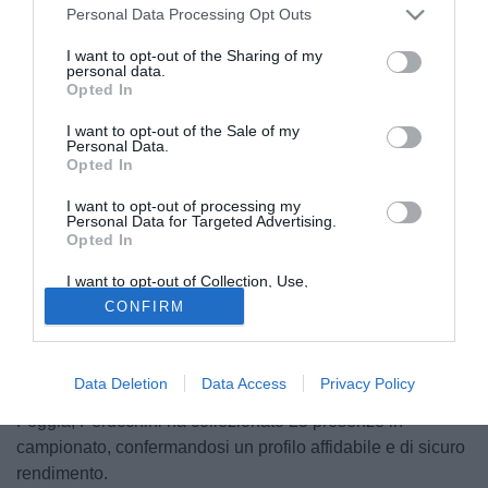
Personal Data Processing Opt Outs
I want to opt-out of the Sharing of my
personal data.
Opted In
I want to opt-out of the Sale of my
Personal Data.
© foto di Calcio Foggia 1920
Opted In
L'Altamura inizia a muoversi con decisione sul mercato in
I want to opt-out of processing my
vista della prossima stagione di Serie C.
Il club pugliese è
Personal Data for Targeted Advertising.
Opted In
infatti vicino a chiudere per l'arrivo di Filippo
Perucchini, portiere di grande esperienza per la
I want to opt-out of Collection, Use,
Retention, Sale, and/or Sharing of my
categoria.
CONFIRM
Personal Data that Is Unrelated with the
Purposes for which it was collected.
Le parti sono ormai a un passo dall'accordo definitivo: per
Opted Out
l'estremo difensore classe 1991 è pronto un contratto
Data Deletion
Data Access
Privacy Policy
biennale. Reduce dall'ultima stagione con la maglia del
Foggia, Perucchini ha collezionato 25 presenze in
campionato, confermandosi un profilo affidabile e di sicuro
rendimento.