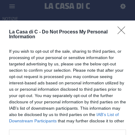
NOTIZIE
La Casa di C -
Do Not Process My Personal
Potenza-De Giorgio, fissato
Information
nelle prossime ore un incontro
If you wish to opt-out of the sale, sharing to third parties, or
per il rinnovo
processing of your personal or sensitive information for
targeted advertising by us, please use the below opt-out
27.05.2026 13:15 di Redazione
section to confirm your selection. Please note that after your
opt-out request is processed you may continue seeing
I lucani cominciano a programmare il futuro: fissato nelle prossime
interest-based ads based on personal information utilized by
ore un incontro con De Giorgio, sul tavolo anche il rinnovo di
us or personal information disclosed to third parties prior to
contratto
your opt-out. You may separately opt-out of the further
disclosure of your personal information by third parties on the
IAB’s list of downstream participants. This information may
also be disclosed by us to third parties on the
IAB’s List of
Downstream Participants
that may further disclose it to other
third parties.