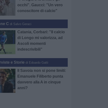
occhi". Gaucci: "Un vero
conoscitore di calcio"
one C
di Salvo Geraci
Catania, Corbari: "Il calcio
di Longo mi valorizza, ad
Ascoli momenti
indescrivibili"
rviste e Storie
di Edoardo Gatti
Il Savoia non si pone limiti:
Emanuele Filiberto punta
davvero alla A in cinque
anni?