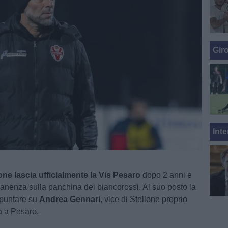
Gir
Inte
one lascia ufficialmente la Vis Pesaro
dopo 2 anni e
nenza sulla panchina dei biancorossi. Al suo posto la
 puntare su
Andrea Gennari
, vice di Stellone proprio
a a Pesaro.