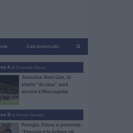
orie
Calciomercato
one A
di Emanuele Russo
Juventus Next Gen, lo
stadio "di casa" sarà
ancora il Moccagatta
one B
di Alessio Navarini
Perugia, Diana si presenta:
"Perugia ti fa brillare gli