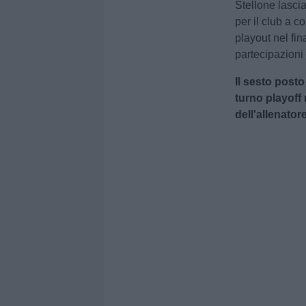
Stellone lasci
per il club a c
playout nel fin
partecipazioni
Il sesto posto
turno playoff
dell'allenator