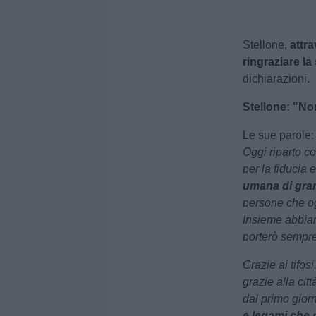
Stellone,
attra
ringraziare l
dichiarazioni.
Stellone: "No
Le sue parole
Oggi riparto co
per la fiducia e
umana di gra
persone che og
Insieme abbiam
porterò sempr
Grazie ai tifos
grazie alla cit
dal primo gior
e legami che r