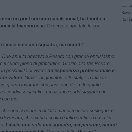
verso un post sui suoi canali social, ha tenuto a
a società biancorossa
. Di seguito riportate le sue
n lascio solo una squadra, ma ricordi"
:
"Due anni fa arrivavo a Pesaro con grande entusiasmo.
n il cuore pieno di gratitudine. Grazie alla Vis Pesaro
 la possibilità di vivere
un'esperienza professionale e
nde valore
. Grazie ai giocatori, allo staff, e a tutte le
ni giorno lavorano con passione dietro le quinte.
o condiviso sacrifici, emozioni e soddisfazioni che
e con me.
i, che non ci hanno mai fatto mancare il loro sostegno, e
tà di Pesaro, che mi ha accolto e fatto sentire a casa fin
no.
Lascio non solo una squadra, ma persone, ricordi
esteranno indelebili.
Grazie di tutto, Pesaro."