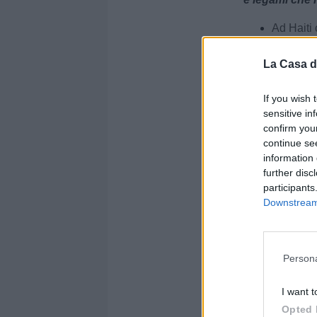
Ad Haiti 
Sezione:
Girone 
La Casa d
Autore: Francesc
If you wish 
sensitive in
Condividi
confirm you
continue se
information 
further disc
participants
Downstream 
Persona
I want t
Opted 