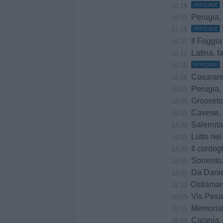
18:18
UFFICIALE
Perugia, Diana
18:00
17:10
UFFICIALE
Il Foggia
16:37
Latina, f
16:12
16:10
UFFICIALE
Casarano, do
15:56
Perugia, è
15:51
Grosseto,
15:30
Cavese, u
15:00
Salernitana-Scaf
14:30
Lutto ne
14:03
Il cordogl
13:30
Sorrento, il
13:00
Da Daniele
12:00
Ostiamare
11:10
Vis Pesaro ko a
10:55
Memorial
10:35
Catania, Cor
09:50