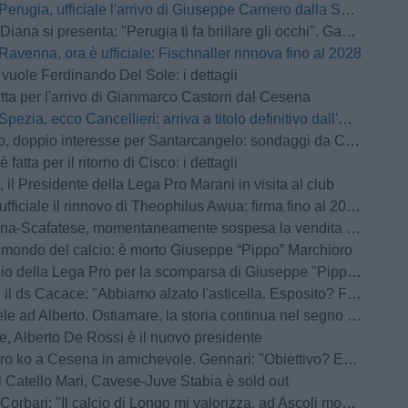
Perugia, ufficiale l'arrivo di Giuseppe Carriero dalla Salernitana
 si presenta: "Perugia ti fa brillare gli occhi". Gaucci: "Un vero conoscitore di calcio"
Ravenna, ora è ufficiale: Fischnaller rinnova fino al 2028
 vuole Ferdinando Del Sole: i dettagli
atta per l'arrivo di Gianmarco Castorri dal Cesena
Spezia, ecco Cancellieri: arriva a titolo definitivo dall'Avellino
ppio interesse per Santarcangelo: sondaggi da Cosenza e Arzignano Valchiampo
 fatta per il ritorno di Cisco: i dettagli
 il Presidente della Lega Pro Marani in visita al club
fficiale il rinnovo di Theophilus Awua: firma fino al 2028
atese, momentaneamente sospesa la vendita dei biglietti per il settore ospiti: la nota ufficiale
l mondo del calcio: è morto Giuseppe “Pippo” Marchioro
io della Lega Pro per la scomparsa di Giuseppe "Pippo" Marchioro
 ds Cacace: "Abbiamo alzato l'asticella. Esposito? Farà bene anche a Bari"
 ad Alberto. Ostiamare, la storia continua nel segno dei De Rossi
, Alberto De Rossi è il nuovo presidente
 Cesena in amichevole. Gennari: "Obiettivo? Essere pronti per il Perugia in Coppa Italia"
 Catello Mari, Cavese-Juve Stabia è sold out
bari: "Il calcio di Longo mi valorizza, ad Ascoli momenti indescrivibili"