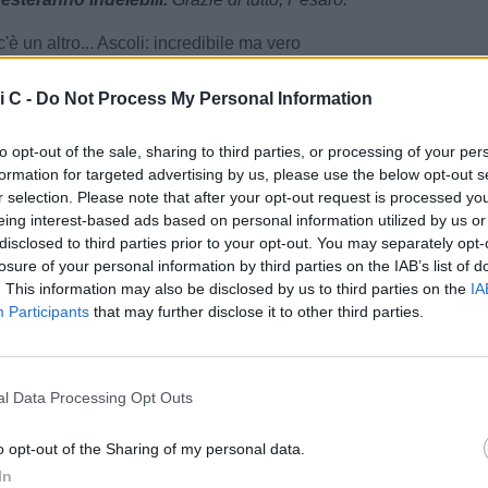
c'è un altro... Ascoli: incredibile ma vero
B
/ Data:
Gio 11 giugno 2026 alle 10:45
i C -
Do Not Process My Personal Information
o Spina
to opt-out of the sale, sharing to third parties, or processing of your per
formation for targeted advertising by us, please use the below opt-out s
Tweet
r selection. Please note that after your opt-out request is processed y
eing interest-based ads based on personal information utilized by us or
disclosed to third parties prior to your opt-out. You may separately opt-
losure of your personal information by third parties on the IAB’s list of
. This information may also be disclosed by us to third parties on the
IA
Participants
that may further disclose it to other third parties.
l Data Processing Opt Outs
o opt-out of the Sharing of my personal data.
In