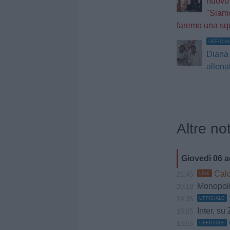
nuovo 
"Siamo
faremo una sq
UFFICIA
Diana 
allena
Altre not
Giovedì 06 
Calci
21:45
LIVE
Monopoli,
20:18
19:35
UFFICIALE
Inter, su 
19:05
18:55
UFFICIALE