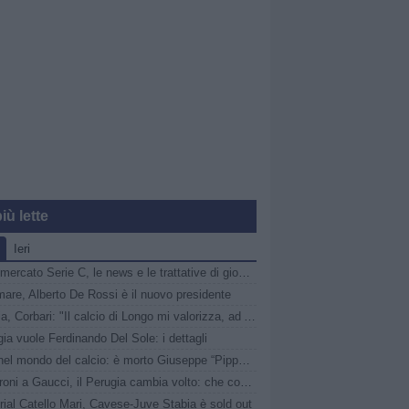
iù lette
Ieri
Calciomercato Serie C, le news e le trattative di giovedì 6 agosto | LIVE
are, Alberto De Rossi è il nuovo presidente
Catania, Corbari: "Il calcio di Longo mi valorizza, ad Ascoli momenti indescrivibili"
gia vuole Ferdinando Del Sole: i dettagli
Lutto nel mondo del calcio: è morto Giuseppe “Pippo” Marchioro
Da Faroni a Gaucci, il Perugia cambia volto: che cosa è ArenaCuri?
ial Catello Mari, Cavese-Juve Stabia è sold out