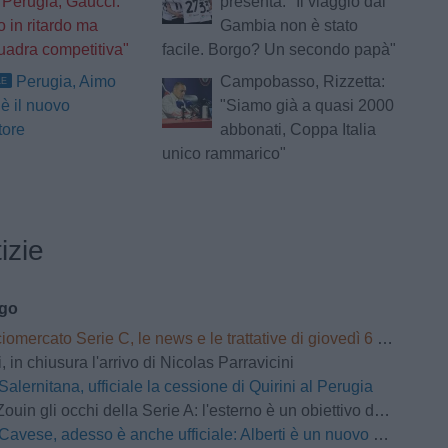
Perugia, Gaucci:
presenta: "Il viaggio dal
 in ritardo ma
Gambia non è stato
uadra competitiva"
facile. Borgo? Un secondo papà"
Perugia, Aimo
Campobasso, Rizzetta:
LE
è il nuovo
"Siamo già a quasi 2000
tore
abbonati, Coppa Italia
unico rammarico"
izie
ago
omercato Serie C, le news e le trattative di giovedì 6 agosto | LIVE
 in chiusura l'arrivo di Nicolas Parravicini
Salernitana, ufficiale la cessione di Quirini al Perugia
Zouin gli occhi della Serie A: l'esterno è un obiettivo del Parma
Cavese, adesso è anche ufficiale: Alberti è un nuovo attaccante del club