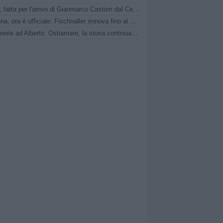
Latina, fatta per l'arrivo di Gianmarco Castorri dal Cesena
Ravenna, ora è ufficiale: Fischnaller rinnova fino al 2028
Da Daniele ad Alberto. Ostiamare, la storia continua nel segno dei De Rossi