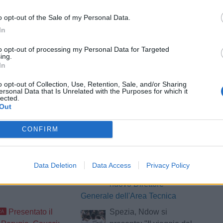
tizie - Girone B
o opt-out of the Sale of my Personal Data.
In
a, Diana si
Da Faroni a Gaucci, il
ta: "Perugia ti fa
Perugia cambia volto:
to opt-out of processing my Personal Data for Targeted
ing.
e gli occhi".
che cosa è ArenaCuri?
In
ro conoscitore di
o opt-out of Collection, Use, Retention, Sale, and/or Sharing
ersonal Data that Is Unrelated with the Purposes for which it
Pastorino:
Ostiamare, prova di
lected.
Out
evole al Filadelfia
carattere e un palo
rino speciale, noi
contro la Lazio:
CONFIRM
biancoviola sconfitti per 4-0 nel
test amichevole
-Vado 3-1: il
Reggiana,
UFFICIALE
Data Deletion
Data Access
Privacy Policy
ino
Francesco Marroccu
nuovo Direttore
Generale dell'Area Tecnica
Presentato il
Spezia, Ndow si
RA