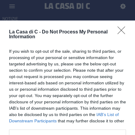
NOTIZIE
La Casa di C -
Do Not Process My Personal
Calciomercato Serie C, tutte le
Information
trattative di sabato 6 giugno
If you wish to opt-out of the sale, sharing to third parties, or
06.06.2026 21:00 di
Mattia Cordì
processing of your personal or sensitive information for
targeted advertising by us, please use the below opt-out
section to confirm your selection. Please note that after your
Tutte le ultime trattative e ufficialità di calciomercato di Serie C:
opt-out request is processed you may continue seeing
resta aggiornato sugli ultimi movimenti di tutti e tre i gironi e non
interest-based ads based on personal information utilized by
solo
us or personal information disclosed to third parties prior to
your opt-out. You may separately opt-out of the further
disclosure of your personal information by third parties on the
IAB’s list of downstream participants. This information may
also be disclosed by us to third parties on the
IAB’s List of
Downstream Participants
that may further disclose it to other
third parties.