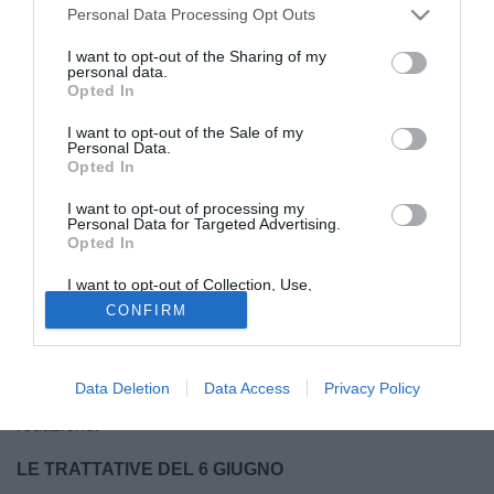
Personal Data Processing Opt Outs
I want to opt-out of the Sharing of my
personal data.
Opted In
I want to opt-out of the Sale of my
© foto di Pro Vercelli 1892
Personal Data.
Opted In
L'estate si preannuncia già bollente e ricca di emozioni,
specialmente in ottica
calciomercato
, pronto a tornare
I want to opt-out of processing my
protagonista e a farci compagnia per i prossimi mesi. Occhi
Personal Data for Targeted Advertising.
Opted In
puntati sulla
Serie C
: 60 i club protagonisti e in cerca di
acquisti o cessioni per presentarsi nel miglior modo
I want to opt-out of Collection, Use,
Retention, Sale, and/or Sharing of my
possibile ai nastri di partenza della stagione 2026-27.
CONFIRM
Personal Data that Is Unrelated with the
Purposes for which it was collected.
Tutte le ultime
trattative
e le
ufficialità
di questo mercato,
Opted Out
resta aggiornato sugli ultimi movimenti attraverso il nostro
Data Deletion
Data Access
Privacy Policy
live
, aggiornato e curato di passo in passo dalla nostra
redazione.
LE TRATTATIVE DEL 6 GIUGNO