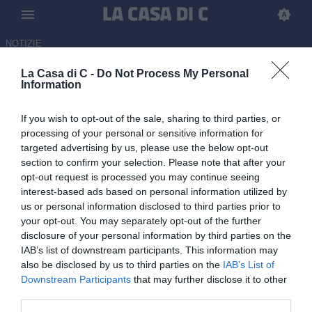
NOTIZIE
La Casa di C -
Do Not Process My Personal
Foggia, l'appello dell'allenatore
Information
del Monza Paolo Bianco:
If you wish to opt-out of the sale, sharing to third parties, or
"Spero nella riammissione"
processing of your personal or sensitive information for
targeted advertising by us, please use the below opt-out
06.06.2026 20:30 di Redazione
section to confirm your selection. Please note that after your
opt-out request is processed you may continue seeing
Paolo Bianco ha conquistato la promozione in Serie A, il cuore però
interest-based ads based on personal information utilized by
rimane sempre del suo amato Foggia. Le sue parole sui rossoneri.
us or personal information disclosed to third parties prior to
your opt-out. You may separately opt-out of the further
disclosure of your personal information by third parties on the
IAB’s list of downstream participants. This information may
also be disclosed by us to third parties on the
IAB’s List of
Downstream Participants
that may further disclose it to other
third parties.