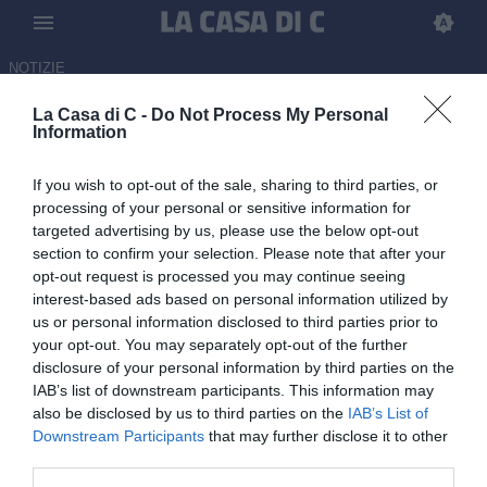
NOTIZIE
La Casa di C -
Do Not Process My Personal
L'infortunio e ora un nuovo
Information
inizio: Manuel Martic è pronto a
If you wish to opt-out of the sale, sharing to third parties, or
una nuova esperienza post
processing of your personal or sensitive information for
Catania
targeted advertising by us, please use the below opt-out
section to confirm your selection. Please note that after your
10.06.2026 12:30 di Redazione
opt-out request is processed you may continue seeing
interest-based ads based on personal information utilized by
us or personal information disclosed to third parties prior to
Un problema fisico e scelte tecniche differenti: il resoconto della
your opt-out. You may separately opt-out of the further
stagione del difensore classe 1995, già proiettato con lo sguardo al
disclosure of your personal information by third parties on the
futuro
IAB’s list of downstream participants. This information may
also be disclosed by us to third parties on the
IAB’s List of
Downstream Participants
that may further disclose it to other
third parties.