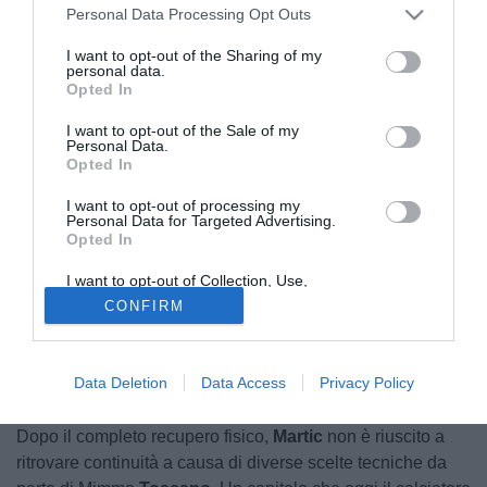
Personal Data Processing Opt Outs
I want to opt-out of the Sharing of my
personal data.
Opted In
I want to opt-out of the Sale of my
Personal Data.
Opted In
© foto di Paolo Baratto/Grigionline.com
I want to opt-out of processing my
Personal Data for Targeted Advertising.
La stagione al
Catania
non è andata come Manuel
Martic
Opted In
avrebbe immaginato. Il difensore austriaco era arrivato in
I want to opt-out of Collection, Use,
Sicilia con grandi aspettative e con un importante bagaglio
Retention, Sale, and/or Sharing of my
CONFIRM
Personal Data that Is Unrelated with the
di esperienza internazionale, ma un infortunio ne ha
Purposes for which it was collected.
rallentato il percorso proprio nel momento in cui stava
Opted Out
cercando di ritagliarsi un ruolo sempre più importante
Data Deletion
Data Access
Privacy Policy
all’interno della squadra.
Dopo il completo recupero fisico,
Martic
non è riuscito a
ritrovare continuità a causa di diverse scelte tecniche da