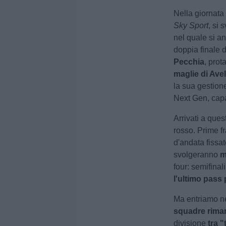
Nella giornata
Sky Sport
, si 
nel quale si an
doppia finale 
Pecchia
, prot
maglie di Avel
la sua gestione
Next Gen, capac
Arrivati a ques
rosso. Prime fr
d'andata fissa
svolgeranno
m
four: semifinal
l'ultimo pass 
Ma entriamo ne
squadre rima
divisione
tra "