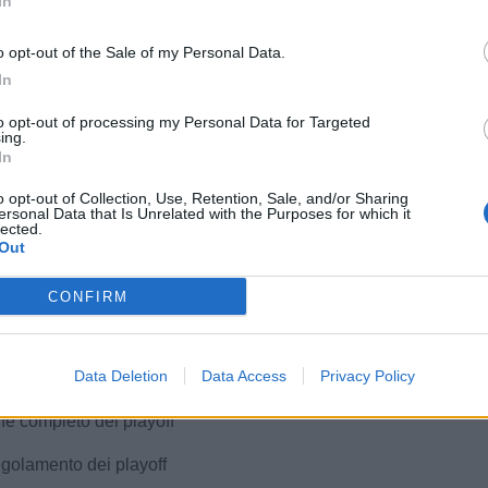
In
scoli 20.00
tania 20.45
RAI SPORT
o opt-out of the Sale of my Personal Data.
In
to opt-out of processing my Personal Data for Targeted
ia vs Casarano 20.00
ing.
In
Salernitana 20.45
RAI SPORT
tenza 20.00
o opt-out of Collection, Use, Retention, Sale, and/or Sharing
ecco 20.30
ersonal Data that Is Unrelated with the Purposes for which it
lected.
Out
E DEFINITIVO - FINAL FOUR (SEMIFINALI)
e G2 - Vincente G1
CONFIRM
e G3 - Vincente G4
E DEFINITIVO - FINAL FOUR (FINALE)
Data Deletion
Data Access
Privacy Policy
F1 - Vincente SF2
one completo dei playoff
egolamento dei playoff