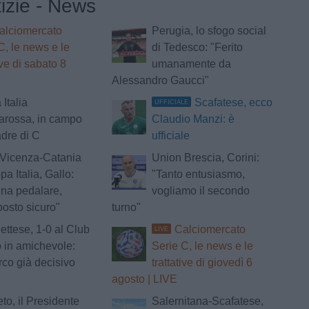
tizie - News
alciomercato
Perugia, lo sfogo social
C, le news e le
di Tedesco: "Ferito
ive di sabato 8
umanamente da
Alessandro Gaucci"
Italia
Scafatese, ecco
UFFICIALE
arossa, in campo
Claudio Manzi: è
dre di C
ufficiale
 Vicenza-Catania
Union Brescia, Corini:
pa Italia, Gallo:
"Tanto entusiasmo,
na pedalare,
vogliamo il secondo
posto sicuro"
turno"
ettese, 1-0 al Club
Calciomercato
LIVE
 in amichevole:
Serie C, le news e le
rco già decisivo
trattative di giovedì 6
agosto | LIVE
to, il Presidente
Salernitana-Scafatese,