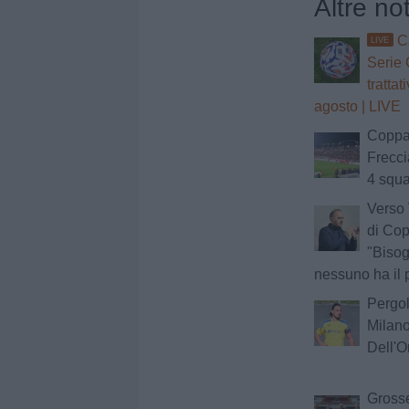
Altre no
C
LIVE
Serie 
trattat
agosto | LIVE
Coppa 
Frecci
4 squa
Verso
di Cop
"Bisog
nessuno ha il 
Pergol
Milano
Dell'O
Grosse