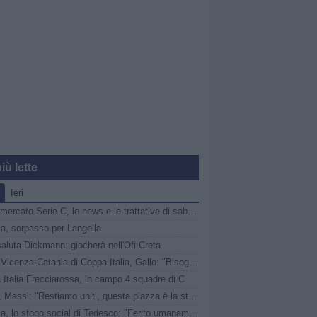
iù lette
Ieri
Calciomercato Serie C, le news e le trattative di sabato 8 agosto | LIVE
ia, sorpasso per Langella
saluta Dickmann: giocherà nell'Ofi Creta
Verso Vicenza-Catania di Coppa Italia, Gallo: "Bisogna pedalare, nessuno ha il posto sicuro"
Italia Frecciarossa, in campo 4 squadre di C
Samb, Massi: "Restiamo uniti, questa piazza è la storia che tutti conoscono"
Perugia, lo sfogo social di Tedesco: "Ferito umanamente da Alessandro Gaucci"