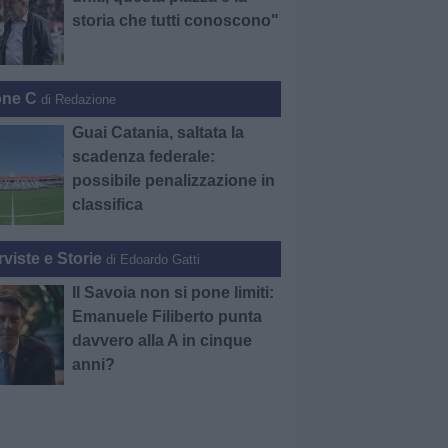
storia che tutti conoscono"
one C
di Redazione
Guai Catania, saltata la
scadenza federale:
possibile penalizzazione in
classifica
rviste e Storie
di Edoardo Gatti
Il Savoia non si pone limiti:
Emanuele Filiberto punta
davvero alla A in cinque
anni?