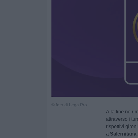
© foto di Lega Pro
Alla fine ne r
attraverso i tu
rispettivi gironi
a
Salernitana