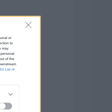
sonal or
ection to
ou may
 personal
out of the
 downstream
B’s List of