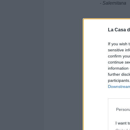
- Salernitana
La Casa d
If you wish 
sensitive in
confirm you
continue se
information 
further disc
participants
Downstream 
IL TABELLO
Persona
(Andata):
- Casarano vs
I want t
- Salernitana