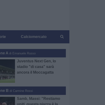
orie
Calciomercato
one A
di Emanuele Russo
Juventus Next Gen, lo
stadio "di casa" sarà
ancora il Moccagatta
one B
di Carmine Rossi
Samb, Massi: "Restiamo
uniti, questa piazza è la