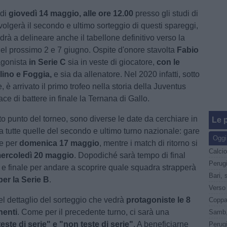
 di
giovedì 14 maggio, alle ore 12.00
presso gli studi di
svolgerà il secondo e ultimo sorteggio di questi spareggi,
drà a delineare anche il tabellone definitivo verso la
del prossimo 2 e 7 giugno. Ospite d'onore stavolta
Fabio
agonista
in Serie C
sia in veste di giocatore,
con le
lino e Foggia,
e sia da allenatore. Nel 2020 infatti, sotto
, è arrivato il primo trofeo nella storia della Juventus
e di battere in finale la Ternana di Gallo.
to punto del torneo, sono diverse le date da cerchiare in
Le p
a tutte quelle del secondo e ultimo turno nazionale: gare
Oggi
te per
domenica 17 maggio
, mentre i match di ritorno si
ercoledì 20 maggio
. Dopodiché sarà tempo di final
Perug
i e finale per andare a scoprire quale squadra strapperà
Bari, 
per la Serie B
.
l dettaglio del sorteggio che vedrà
protagoniste le 8
Coppa 
nenti
. Come per il precedente turno, ci sarà una
teste di serie" e "non teste di serie"
. A beneficiarne