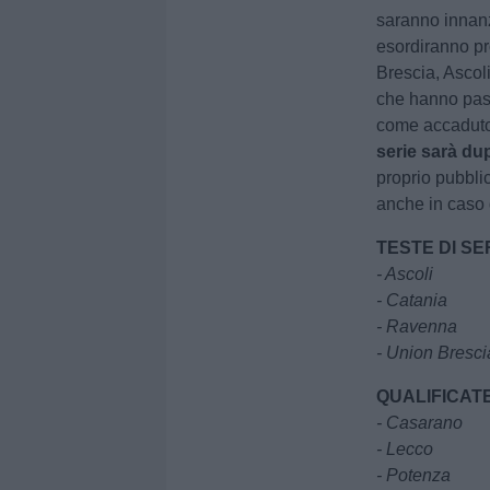
saranno innanz
esordiranno pr
Brescia, Ascoli
che hanno pas
come accaduto
serie sarà du
proprio pubblic
anche in caso d
TESTE DI SE
- Ascoli
- Catania
- Ravenna
- Union Bresci
QUALIFICAT
- Casarano
- Lecco
- Potenza