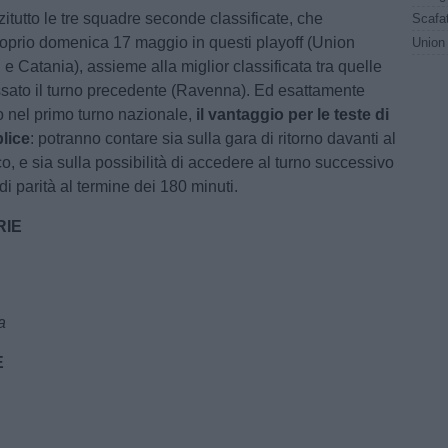
itutto le tre squadre seconde classificate, che
Scafat
oprio domenica 17 maggio in questi playoff (Union
 e Catania), assieme alla miglior classificata tra quelle
sato il turno precedente (Ravenna). Ed esattamente
 nel primo turno nazionale,
il vantaggio per le teste di
plice
: potranno contare sia sulla gara di ritorno davanti al
o, e sia sulla possibilità di accedere al turno successivo
i parità al termine dei 180 minuti.
RIE
a
E