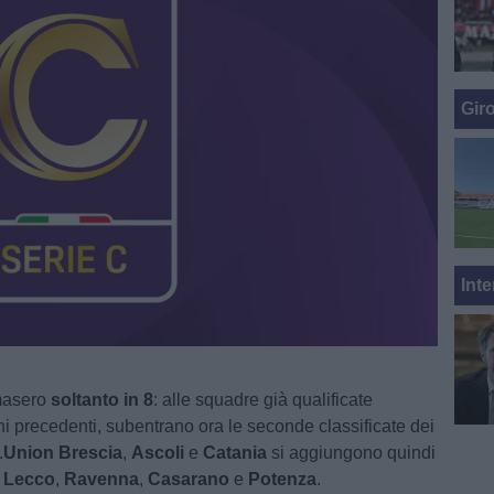
Gir
Inte
imasero
soltanto in 8
: alle squadre già qualificate
rni precedenti, subentrano ora le seconde classificate dei
.
Union Brescia
,
Ascoli
e
Catania
si aggiungono quindi
,
Lecco
,
Ravenna
,
Casarano
e
Potenza
.