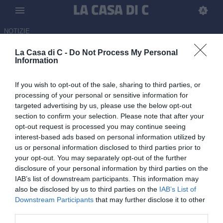
NOTIZIE
La Casa di C -
Do Not Process My Personal
Renate, adesso è anche
Information
ufficiale: Giacomo Gattuso è il
If you wish to opt-out of the sale, sharing to third parties, or
nuovo allenatore nerazzurro
processing of your personal or sensitive information for
targeted advertising by us, please use the below opt-out
UFFICIALE
section to confirm your selection. Please note that after your
04.06.2026 17:07 di Redazione
opt-out request is processed you may continue seeing
interest-based ads based on personal information utilized by
Il comunicato ufficiale del club nerazzzurro.
us or personal information disclosed to third parties prior to
your opt-out. You may separately opt-out of the further
disclosure of your personal information by third parties on the
IAB’s list of downstream participants. This information may
also be disclosed by us to third parties on the
IAB’s List of
Downstream Participants
that may further disclose it to other
third parties.