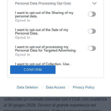
Personal Data Processing Opt Outs
I want to opt-out of the Sharing of my
personal data.
Opted In
I want to opt-out of the Sale of my
Personal Data.
© foto di Matteo Gribaudi/Image Sport
Opted In
Il
Renate
, dopo la separazione con Luciano Foschi, volta
I want to opt-out of processing my
pagina: il club nerazzurro ha ufficializzato Giacomo
Personal Data for Targeted Advertising.
Gattuso
come nuovo allenatore.
Come vi avevamo
Opted In
anticipato
i lombardi hanno deciso di puntare sull'ex
I want to opt-out of Collection, Use,
Novara e Como che ha firmato un contratto biennale, fino
Retention, Sale, and/or Sharing of my
CONFIRM
Personal Data that Is Unrelated with the
al 2028.
Purposes for which it was collected.
Opted Out
Il
comunicato ufficiale
della società: "
L’AC Renate
comunica di aver affidato – a partire dal 1° luglio – la guida
Data Deletion
Data Access
Privacy Policy
tecnica della Prima Squadra a Giacomo Gattuso, che ha
sottoscritto un contratto biennale con il Club, con scadenza
al 30 giugno 2028. Tecnico di grande esperienza nel