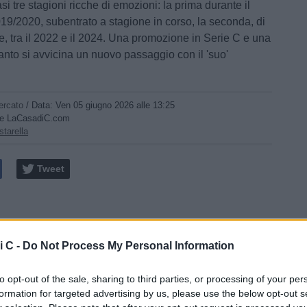
si tre stagioni ricche di emozioni: la prima durante il
9/2020, subentrato a stagione in corso, la seconda, di
e, tra il 2022 e il 2024. Una promozione in Serie C e una
tanto si avvicina un nuovo passaggio con il 'suo'
ercato
/ Data:
Ven 05 giugno 2026 alle 13:25
ne LaCasadiC.com
starella
Tweet
i C -
Do Not Process My Personal Information
to opt-out of the sale, sharing to third parties, or processing of your per
formation for targeted advertising by us, please use the below opt-out s