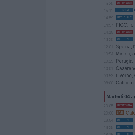
15:20
ULTIM'ORA
15:11
UFFICIALE
14:59
UFFICIALE
FIGC, le pri
14:57
14:15
ULTIM'ORA
13:30
UFFICIALE
Spezia, Ndow 
12:01
Minotti, oc
10:54
Perugia, 
10:25
Casarano,
10:01
Livorno, 
09:53
Calciomerc
08:00
Martedì 04 
20:05
ULTIM'ORA
Calci
20:00
LIVE
18:54
UFFICIALE
18:35
UFFICIALE
18:15
UFFICIALE