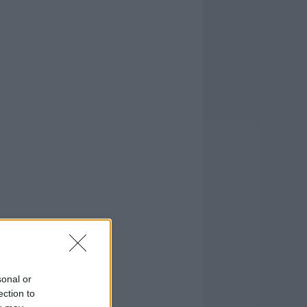
sonal or
ection to