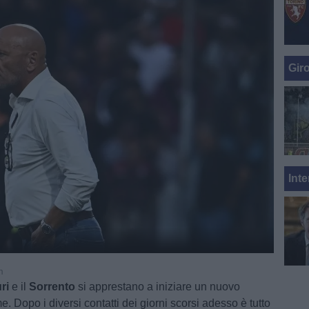
Gir
Inte
m
ri
e il
Sorrento
si apprestano a iniziare un nuovo
e. Dopo i diversi contatti dei giorni scorsi adesso è tutto