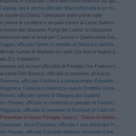
iva in corso per Cisco dell'Union Brescia: sul giocatore forte interesse anche della Pro Vercelli
Catania, ora è anche ufficiale: Marco Perrotta è un nuovo difensore rossazzurro
si riparte da Diana: l'allenatore delle prime volte
a di carattere e un palo contro la Lazio: biancoviola sconfitti per 4-0 nel test amichevole
a insiste per Giacomo Parigi del Latina: la situazione
ancano solo le firme per Carriero e Quirini dalla Salernitana
Foggia, ufficiale l'arrivo in prestito di Oviszach dall'Ascoli
ale l'arrivo di Marfella tra i pali: l'ex Bari e Napoli è un nuovo portiere rossonero
do 3-1: il tabellino
e più vicina l'ufficialità di Perrotta: l'ex Padova ha raggiunto il ritiro di Norcia
ai saluti Don Bolsius: ufficiale la cessione all'Ascoli
Ravenna, ufficiale il rinforzo a centrocampo: Edoardo Duca è un nuovo giocatore giallorosso
Reggiana, Francesco Marroccu nuovo Direttore Generale dell'Area Tecnica
Treviso, ufficiale l'arrivo di Odogwu dal Sudtirol
Vis Pesaro, ufficiale la conferma in prestito di Federico Tavernaro dal Venezia
Reggiana, ufficiale la cessione di Reinhart al Club Universidad de Chile
Presentato il nuovo Perugia, Gaucci: "Siamo in ritardo ma faremo una squadra competitiva"
Ostiamare, ecco D'Andrea: ufficiale il suo arrivo dal Pineto
Vis Pesaro, ufficiale Edoardo Mariani: rinnovato il prestito dal Venezia