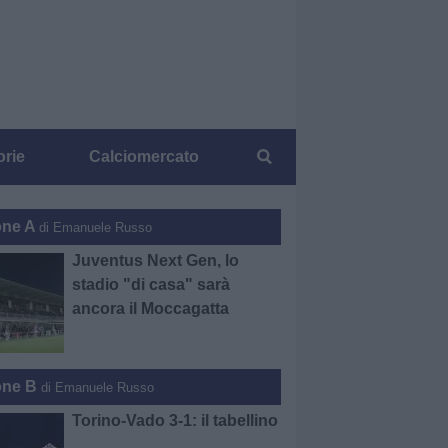
orie
Calciomercato
one A
di Emanuele Russo
Juventus Next Gen, lo
stadio "di casa" sarà
ancora il Moccagatta
one B
di Emanuele Russo
Torino-Vado 3-1: il tabellino