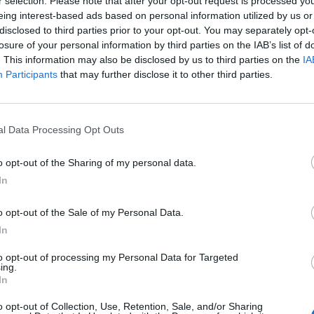
r selection. Please note that after your opt-out request is processed y
eing interest-based ads based on personal information utilized by us or
disclosed to third parties prior to your opt-out. You may separately opt-
losure of your personal information by third parties on the IAB’s list of
. This information may also be disclosed by us to third parties on the
IA
Participants
that may further disclose it to other third parties.
tizie - Calciomercato
cara insiste per
Perugia, mancano solo
o Parigi del
le firme per Carriero e
l Data Processing Opt Outs
: la situazione
Quirini dalla Salernitana
Foggia, ufficiale
Foggia, ufficiale l'arrivo
o opt-out of the Sharing of my personal data.
LE
o in prestito di
di Marfella tra i pali: l'ex
In
ch dall'Ascoli
Bari e Napoli è un nuovo
portiere rossonero
o opt-out of the Sale of my Personal Data.
In
a, sempre più
Perugia, ai saluti Don
l'ufficialità di
Bolsius: ufficiale la
to opt-out of processing my Personal Data for Targeted
ing.
ta: l'ex Padova ha
cessione all'Ascoli
In
iro di Norcia
Ravenna,
Treviso, ufficiale
o opt-out of Collection, Use, Retention, Sale, and/or Sharing
LE
UFFICIALE