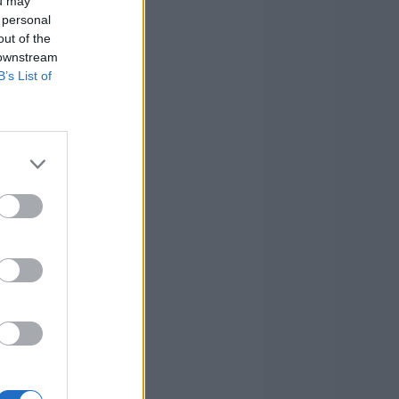
ou may
 personal
out of the
 downstream
B’s List of