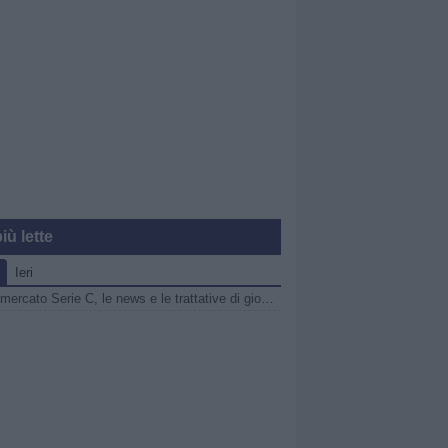
iù lette
Ieri
Calciomercato Serie C, le news e le trattative di giovedì 6 agosto | LIVE