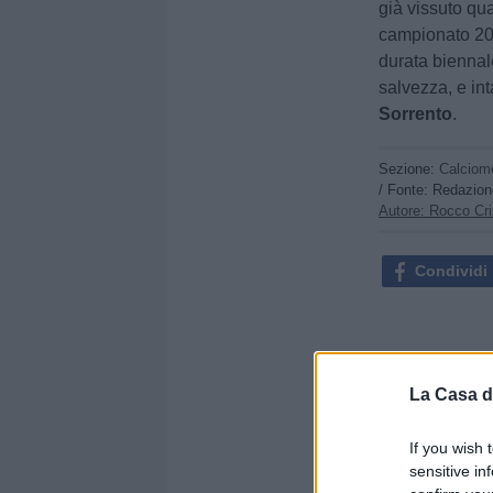
già vissuto qua
campionato 201
durata biennal
salvezza, e in
Sorrento
.
Sezione:
Calciom
/ Fonte: Redazio
Autore: Rocco Cri
Condividi
La Casa d
If you wish 
sensitive in