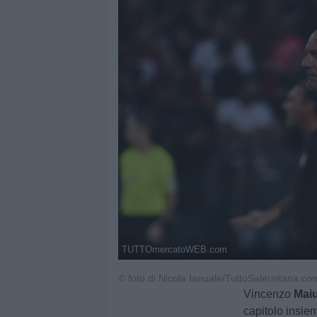
TUTTOmercatoWEB.com
© foto di Nicola Ianuale/TuttoSalernitana.co
Vincenzo
Maiu
capitolo insiem