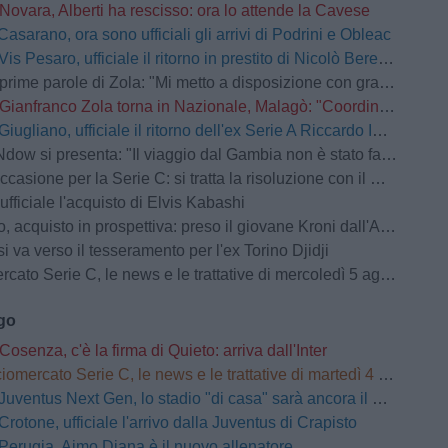
Novara, Alberti ha rescisso: ora lo attende la Cavese
Casarano, ora sono ufficiali gli arrivi di Podrini e Obleac
Vis Pesaro, ufficiale il ritorno in prestito di Nicolò Berengo dal Venezia
me parole di Zola: "Mi metto a disposizione con grande senso del dovere"
Gianfranco Zola torna in Nazionale, Malagò: "Coordinerà i progetti delle attività giovanili".
Giugliano, ufficiale il ritorno dell'ex Serie A Riccardo Improta
si presenta: "Il viaggio dal Gambia non è stato facile. Borgo? Un secondo papà"
casione per la Serie C: si tratta la risoluzione con il Milan Futuro
ufficiale l'acquisto di Elvis Kabashi
 acquisto in prospettiva: preso il giovane Kroni dall'Arezzo
si va verso il tesseramento per l'ex Torino Djidji
ato Serie C, le news e le trattative di mercoledì 5 agosto | LIVE
ago
Cosenza, c'è la firma di Quieto: arriva dall'Inter
omercato Serie C, le news e le trattative di martedì 4 agosto | LIVE
Juventus Next Gen, lo stadio "di casa" sarà ancora il Moccagatta
Crotone, ufficiale l'arrivo dalla Juventus di Crapisto
Perugia, Aimo Diana è il nuovo allenatore