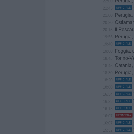
Perugia, trattat
22:00
21:45
UFFICIALE
Perugia, 
21:00
Ostiamare, prov
20:20
Il Pescar
20:15
Perugia, m
19:55
19:40
UFFICIALE
Foggia, uffici
19:00
Torino-Va
18:45
Catania, sempr
18:45
Perugia, 
18:30
18:20
UFFICIALE
18:00
UFFICIALE
16:34
UFFICIALE
16:28
UFFICIALE
16:18
UFFICIALE
16:07
ULTIM'ORA
16:07
UFFICIALE
15:32
UFFICIALE