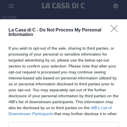
NOTIZIE
La Casa di C -
Do Not Process My Personal
Inter, Berenbruch verso
Information
l'Utrecht: la situazione
If you wish to opt-out of the sale, sharing to third parties, or
09.07.2026 09:00 di Redazione
processing of your personal or sensitive information for
targeted advertising by us, please use the below opt-out
section to confirm your selection. Please note that after your
Berenbruch verso l'Utrecht: il Cagliari ha tentato l'affondo, ma gli
opt-out request is processed you may continue seeing
olandesi sono in pole per il talento classe 2005 dell'Inter U23
interest-based ads based on personal information utilized by
us or personal information disclosed to third parties prior to
your opt-out. You may separately opt-out of the further
disclosure of your personal information by third parties on the
IAB’s list of downstream participants. This information may
also be disclosed by us to third parties on the
IAB’s List of
Downstream Participants
that may further disclose it to other
third parties.