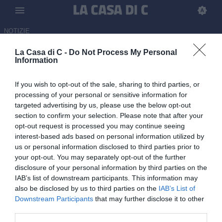
NOTIZIE
La Casa di C -
Do Not Process My Personal
Pro Vercelli, in chiusura l'arrivo
Information
di Mattia Iori dal Lumezzane
If you wish to opt-out of the sale, sharing to third parties, or
08.07.2026 20:55 di Redazione
processing of your personal or sensitive information for
targeted advertising by us, please use the below opt-out
section to confirm your selection. Please note that after your
Il club piemontese è vicino a chiudere l'arrivo dell'attaccante classe
opt-out request is processed you may continue seeing
1997 del Lumezzane
interest-based ads based on personal information utilized by
us or personal information disclosed to third parties prior to
your opt-out. You may separately opt-out of the further
disclosure of your personal information by third parties on the
IAB’s list of downstream participants. This information may
also be disclosed by us to third parties on the
IAB’s List of
Downstream Participants
that may further disclose it to other
third parties.