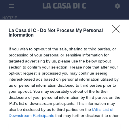
NOTIZIE
La Casa di C -
Do Not Process My Personal
Ascoli, il presidente Passeri:
Information
"Gioia e malinconia, è la fine di
If you wish to opt-out of the sale, sharing to third parties, or
un viaggio bellissimo.
processing of your personal or sensitive information for
Diventeremo la città dei giovani
targeted advertising by us, please use the below opt-out
section to confirm your selection. Please note that after your
e del calcio"
opt-out request is processed you may continue seeing
interest-based ads based on personal information utilized by
16.06.2026 18:15 di
Martin Shira
us or personal information disclosed to third parties prior to
your opt-out. You may separately opt-out of the further
Le parole del presidente del club bianconero, Bernardino Passeri,
disclosure of your personal information by third parties on the
in un lungo saluto al termine di una stagione che ha visto i
IAB’s list of downstream participants. This information may
bianconeri tornare in B
also be disclosed by us to third parties on the
IAB’s List of
Downstream Participants
that may further disclose it to other
third parties.