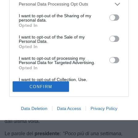
Personal Data Processing Opt Outs
I want to opt-out of the Sharing of my
personal data.
Opted In
I want to opt-out of the Sale of my
Personal Data.
Opted In
I want to opt-out of processing my
Personal Data for Targeted Advertising.
Opted In
© foto di Ascoli Calcio 1898
L'
Ascoli
si gode la promozione in
Serie B
arrivata al
I want to opt-out of Collection, Use,
Retention, Sale, and/or Sharing of my
termine della doppia finale
playoff
contro l'
Union
CONFIRM
Personal Data that Is Unrelated with the
Brescia
. A distanza di poco più di una settimana dal
Purposes for which it was collected.
Opted Out
successo, il presidente dei bianconeri
Passeri
è tornato a
parlare del grande percorso compiuto in questa annata,
Data Deletion
Data Access
Privacy Policy
conclusa con il ritorno in B a due anni di distanza
dall'ultima volta.
Le parole del
presidente
: “
Poco più di una settimana,