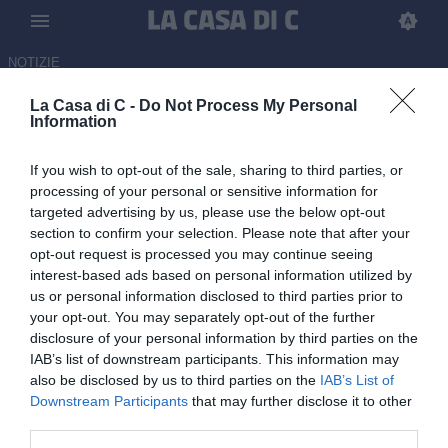
NOTIZIE
La Casa di C -
Do Not Process My Personal
Sambenedettese, Zini: "Non
Information
giocherei con l’Ascoli
If you wish to opt-out of the sale, sharing to third parties, or
nemmeno per tutto l’oro del
processing of your personal or sensitive information for
mondo”
targeted advertising by us, please use the below opt-out
section to confirm your selection. Please note that after your
15.05.2026 14:00 di
Luca Jannone
opt-out request is processed you may continue seeing
interest-based ads based on personal information utilized by
us or personal information disclosed to third parties prior to
Le parole del difensore della Sambenedettese Alessio zini invitato a
your opt-out. You may separately opt-out of the further
Hell Clab Podcast per fare il punto della stagione rossoblù
disclosure of your personal information by third parties on the
IAB’s list of downstream participants. This information may
also be disclosed by us to third parties on the
IAB’s List of
Downstream Participants
that may further disclose it to other
third parties.