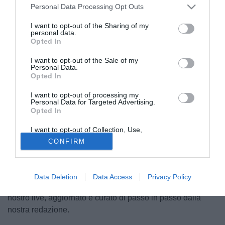
Personal Data Processing Opt Outs
I want to opt-out of the Sharing of my
personal data.
Opted In
I want to opt-out of the Sale of my
Personal Data.
Opted In
© foto di S.S. Monopoli 1966
Il
calciomercato
non è ancora ufficialmente cominciato ma
I want to opt-out of processing my
Personal Data for Targeted Advertising.
ci sono già dei club scatenati, tra rinnovi e ufficialità
Opted In
imminenti. Fari puntati sulla
Serie C
: 60 i club protagonisti,
in cerca di acquisti o cessioni per presentarsi nel miglior
I want to opt-out of Collection, Use,
Retention, Sale, and/or Sharing of my
modo possibile ai nastri di partenza della stagione
2026-
CONFIRM
Personal Data that Is Unrelated with the
Purposes for which it was collected.
27
.
Opted Out
Tutte le ultime trattative e le ufficialità di questo mercato,
Data Deletion
Data Access
Privacy Policy
resta aggiornato sugli ultimi movimenti attraverso il
nostro live, aggiornato e curato di passo in passo dalla
nostra redazione.