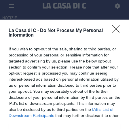
NOTIZIE
La Casa di C -
Do Not Process My Personal
Calciomercato Serie C, tutte le
Information
trattative di domenica 14
If you wish to opt-out of the sale, sharing to third parties, or
giugno
processing of your personal or sensitive information for
targeted advertising by us, please use the below opt-out
14.06.2026 20:33 di
Salvo Geraci
section to confirm your selection. Please note that after your
opt-out request is processed you may continue seeing
Tutte le ultime trattative e ufficialità di calciomercato di Serie C:
interest-based ads based on personal information utilized by
resta aggiornato sugli ultimi movimenti di tutti e tre i gironi e non
us or personal information disclosed to third parties prior to
solo
your opt-out. You may separately opt-out of the further
disclosure of your personal information by third parties on the
IAB’s list of downstream participants. This information may
also be disclosed by us to third parties on the
IAB’s List of
Downstream Participants
that may further disclose it to other
third parties.