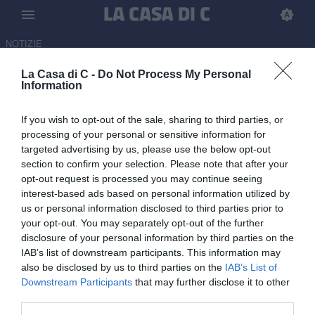
NOTIZIE
La Casa di C -
Do Not Process My Personal
Ascoli in B, la gioia di Tomei:
Information
“Merito del gruppo e di
If you wish to opt-out of the sale, sharing to third parties, or
un’identità forte”
processing of your personal or sensitive information for
targeted advertising by us, please use the below opt-out
15.06.2026 10:30 di
Alessia Albani
section to confirm your selection. Please note that after your
opt-out request is processed you may continue seeing
Ascoli in Serie B con Tomei dopo una cavalcata nei playoff:
interest-based ads based on personal information utilized by
decisivo il gruppo. L’allenatore tra emozioni, identità di gioco e
us or personal information disclosed to third parties prior to
futuro in B
your opt-out. You may separately opt-out of the further
disclosure of your personal information by third parties on the
IAB’s list of downstream participants. This information may
also be disclosed by us to third parties on the
IAB’s List of
Downstream Participants
that may further disclose it to other
third parties.