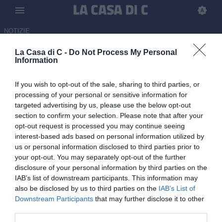
NOTIZIE
La Casa di C -
Do Not Process My Personal
Foggia, Casillo: "Campagna
Information
abbonamenti prima della
If you wish to opt-out of the sale, sharing to third parties, or
riammissione, per l'inizio del
processing of your personal or sensitive information for
campionato Zaccheria a norma"
targeted advertising by us, please use the below opt-out
section to confirm your selection. Please note that after your
11.06.2026 16:30 di
Gabriel Macis
opt-out request is processed you may continue seeing
interest-based ads based on personal information utilized by
us or personal information disclosed to third parties prior to
Il presidente rossonero ha parlato della possibile riammissione in
your opt-out. You may separately opt-out of the further
Serie C e della questione stadio Zaccheria.
disclosure of your personal information by third parties on the
IAB’s list of downstream participants. This information may
also be disclosed by us to third parties on the
IAB’s List of
Downstream Participants
that may further disclose it to other
third parties.