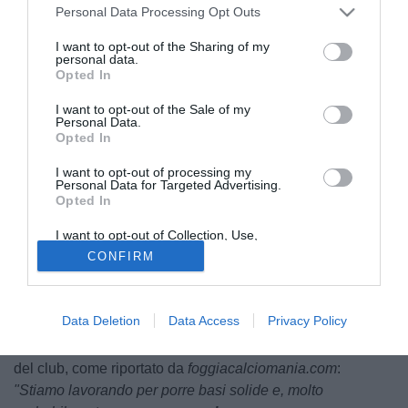
Personal Data Processing Opt Outs
I want to opt-out of the Sharing of my
personal data.
Opted In
I want to opt-out of the Sale of my
Personal Data.
Opted In
© foto di Nicola Ianuale/tuttoSALERNITANA.com
I want to opt-out of processing my
Il presidente del
Foggia
,
Gennaro Casillo
, non si arrende
Personal Data for Targeted Advertising.
Opted In
riguardo il futuro del suo club in Serie C dopo la
retrocessione arrivata sul campo. La liquidazione
I want to opt-out of Collection, Use,
giudiziale della Ternana, porterà infatti alla riammissione di
Retention, Sale, and/or Sharing of my
CONFIRM
Personal Data that Is Unrelated with the
uno dei club retrocessi nella stagione sportiva ormai
Purposes for which it was collected.
terminata e il club rossonero spera.
Opted Out
Data Deletion
Data Access
Privacy Policy
Casillo, nominato a guida della Confesercenti della
Provincia, ha colto l’occasione per parlare della situazione
del club, come riportato da
foggiacalciomania.com
:
"Stiamo lavorando per porre basi solide e, molto