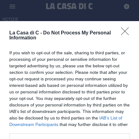
NOTIZIE
La Casa di C -
Do Not Process My Personal
Catania-Ascoli: gioco sospeso
Information
per cinque minuti a causa di
If you wish to opt-out of the sale, sharing to third parties, or
fumogeni in campo
processing of your personal or sensitive information for
targeted advertising by us, please use the below opt-out
27.05.2026 22:30 di
Martin Shira
section to confirm your selection. Please note that after your
opt-out request is processed you may continue seeing
La situazione al Massimino.
interest-based ads based on personal information utilized by
us or personal information disclosed to third parties prior to
your opt-out. You may separately opt-out of the further
disclosure of your personal information by third parties on the
IAB’s list of downstream participants. This information may
also be disclosed by us to third parties on the
IAB’s List of
Downstream Participants
that may further disclose it to other
third parties.