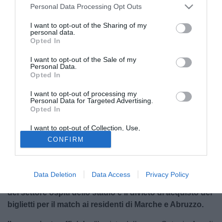
Personal Data Processing Opt Outs
I want to opt-out of the Sharing of my
personal data.
Opted In
I want to opt-out of the Sale of my
Personal Data.
Opted In
I want to opt-out of processing my
Sale la temperatura in vista della semifinale di ritorno
Personal Data for Targeted Advertising.
Opted In
dei playoff di Serie C tra Catania e Ascoli.
La squadra di
Toscano, reduce da una pesante sconfitta per 4-0 al
"Del
I want to opt-out of Collection, Use,
Duca"
è chiamata a una rimonta storica e potrà contare
Retention, Sale, and/or Sharing of my
CONFIRM
Personal Data that Is Unrelated with the
sull'appoggio di un
"Massimino"
sold-out. Chi non potrà
Purposes for which it was collected.
invece fare affidamento sul sostegno del proprio pubblico è
Opted Out
l'Ascoli di Tomei: come annunciato dal Catania sul proprio
Data Deletion
Data Access
Privacy Policy
sito ufficiale, infatti,
la Prefettura ha disposto la chiusura
del settore ospiti dello stadio e il divieto di acquisto dei
biglietti per il match ai residenti di Marche e Abruzzo.