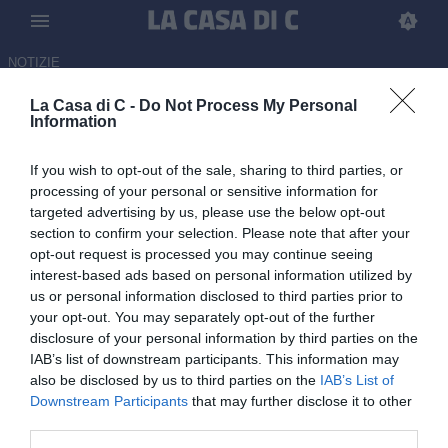
NOTIZIE
La Casa di C -
Do Not Process My Personal
Catania-Ascoli, ufficiale la
Information
chiusura del settore ospiti:
If you wish to opt-out of the sale, sharing to third parties, or
divieto di acquisto tagliandi per
processing of your personal or sensitive information for
i residenti di Marche e Abruzzo
targeted advertising by us, please use the below opt-out
section to confirm your selection. Please note that after your
26.05.2026 17:30 di
Filippo De Zottis
opt-out request is processed you may continue seeing
interest-based ads based on personal information utilized by
us or personal information disclosed to third parties prior to
Il Prefetto della Provincia di Catania ha disposto la chiusura del
your opt-out. You may separately opt-out of the further
settore ospiti del Massimino in vista della gara di ritorno della
disclosure of your personal information by third parties on the
semifinale playoff
IAB’s list of downstream participants. This information may
also be disclosed by us to third parties on the
IAB’s List of
Downstream Participants
that may further disclose it to other
third parties.