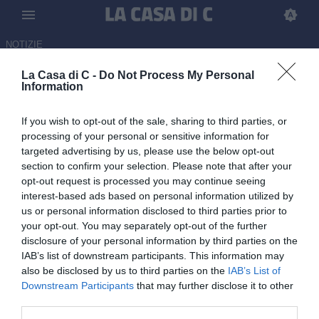
NOTIZIE
La Casa di C -
Do Not Process My Personal
Calciomercato Serie C, tutte le
Information
trattative di mercoledì 10
If you wish to opt-out of the sale, sharing to third parties, or
giugno | LIVE
processing of your personal or sensitive information for
targeted advertising by us, please use the below opt-out
LIVE
section to confirm your selection. Please note that after your
10.06.2026 08:00 di
Alessio Navarini
opt-out request is processed you may continue seeing
interest-based ads based on personal information utilized by
Tutte le ultime trattative e ufficialità di calciomercato di Serie C:
us or personal information disclosed to third parties prior to
resta aggiornato sugli ultimi movimenti di tutti e tre i gironi e non
your opt-out. You may separately opt-out of the further
solo.
disclosure of your personal information by third parties on the
IAB’s list of downstream participants. This information may
also be disclosed by us to third parties on the
IAB’s List of
Downstream Participants
that may further disclose it to other
third parties.