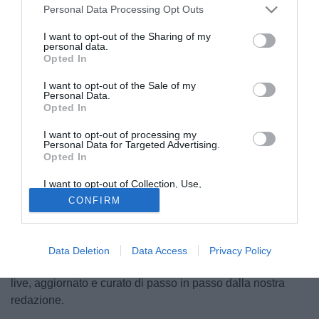
Personal Data Processing Opt Outs
I want to opt-out of the Sharing of my
personal data.
Opted In
I want to opt-out of the Sale of my
Personal Data.
Opted In
I want to opt-out of processing my
Il
calciomercato
non è ancora ufficialmente cominciato ma
Personal Data for Targeted Advertising.
ci sono già dei club scatenati, tra rinnovi e ufficialità
Opted In
imminenti. Fari puntati sulla Serie C: 60 i club protagonisti,
I want to opt-out of Collection, Use,
in cerca di acquisti o cessioni per presentarsi nel miglior
Retention, Sale, and/or Sharing of my
CONFIRM
modo possibile ai nastri di partenza della stagione
2026-
Personal Data that Is Unrelated with the
Purposes for which it was collected.
27
.
Opted Out
Tutte le ultime trattative e le ufficialità di questo mercato,
Data Deletion
Data Access
Privacy Policy
resta aggiornato sugli ultimi movimenti attraverso il nostro
live, aggiornato e curato di passo in passo dalla nostra
redazione.