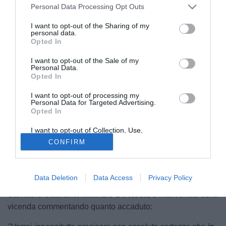
Personal Data Processing Opt Outs
I want to opt-out of the Sharing of my
personal data.
Opted In
I want to opt-out of the Sale of my
Personal Data.
Opted In
© foto di Catania Football Club
I want to opt-out of processing my
Personal Data for Targeted Advertising.
Dopo la sentenza emessa dal
Giudice Sportivo
, che ha
Opted In
inflitto
sei giornate di squalifica
a
Caturano
,
Volpe
e
I want to opt-out of Collection, Use,
Maddaloni
per i fatti avvenuti nella notte tra il 19 e il 20
Retention, Sale, and/or Sharing of my
CONFIRM
Personal Data that Is Unrelated with the
maggio 2024 in un locale di Potenza, dove i tre calciatori
Purposes for which it was collected.
stavano festeggiando la salvezza conquistata contro il
Opted Out
Monterosi, arriva la replica della difesa. Attraverso il profilo
Data Deletion
Data Access
Privacy Policy
Instagram del giocatore rossazzurro, l'avvocato di
Salvatore Caturano,
Maurizio De Rosa
, è intervenuto sulla
vicenda commentando quanto accaduto: