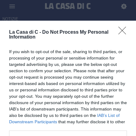
NOTIZIE
La Casa di C -
Do Not Process My Personal
Catania, il legale di Caturano:
Information
"Questa situazione potrebbe
If you wish to opt-out of the sale, sharing to third parties, or
rappresentare un pericoloso
processing of your personal or sensitive information for
precedente"
targeted advertising by us, please use the below opt-out
section to confirm your selection. Please note that after your
05.06.2026 17:00 di
Emanuele Russo
opt-out request is processed you may continue seeing
interest-based ads based on personal information utilized by
us or personal information disclosed to third parties prior to
Maurizio De Rosa, avvocato di Caturano, si espone sui social dopo
your opt-out. You may separately opt-out of the further
la sentenza della squalifica di sei giornate da parte del giudice
disclosure of your personal information by third parties on the
sportivo
IAB’s list of downstream participants. This information may
also be disclosed by us to third parties on the
IAB’s List of
Downstream Participants
that may further disclose it to other
third parties.