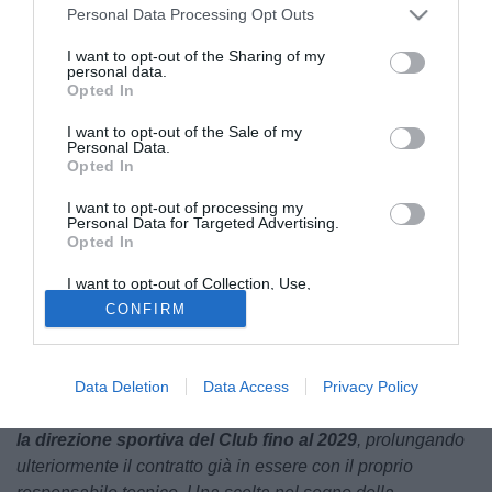
Personal Data Processing Opt Outs
I want to opt-out of the Sharing of my
personal data.
Opted In
I want to opt-out of the Sale of my
Personal Data.
Opted In
Era nell'aria
e ora è arrivata l'ufficialità: Luciano
Zauri
non
I want to opt-out of processing my
sarà più l'allenatore del
Campobasso
nella prossima
Personal Data for Targeted Advertising.
stagione. Il club ha annunciato la separazione con
Opted In
l'allenatore con un comunicato ufficiale e ha annunciato
I want to opt-out of Collection, Use,
anche il rinnovo del proprio direttore sportivo, Giuseppe
Retention, Sale, and/or Sharing of my
CONFIRM
Personal Data that Is Unrelated with the
Figliomeni
. Il ds,
come anticipato dalla nostra redazione
Purposes for which it was collected.
nei giorni scorsi, ha firmato un contratto fino al 2029.
Opted Out
Di seguito il comunicato ufficiale del club su Figliomeni:
"
Il
Data Deletion
Data Access
Privacy Policy
Campobasso FC affida ancora a Giuseppe Figliomeni
la direzione sportiva del Club fino al 2029
, prolungando
ulteriormente il contratto già in essere con il proprio