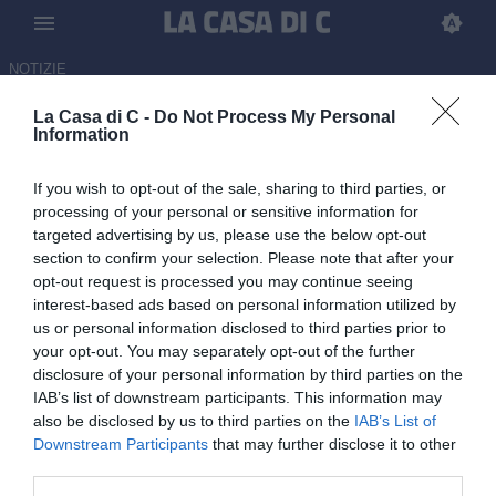
NOTIZIE
La Casa di C -
Do Not Process My Personal
Campobasso, c'è l'addio in
Information
panchina di Zauri, il ds
If you wish to opt-out of the sale, sharing to third parties, or
Figliomeni rinnova fino al 2029
processing of your personal or sensitive information for
targeted advertising by us, please use the below opt-out
UFFICIALE
section to confirm your selection. Please note that after your
25.05.2026 16:34 di
Filippo Tezza
opt-out request is processed you may continue seeing
interest-based ads based on personal information utilized by
Tutte le novità in casa Campobasso: ufficiale l'addio dell'allenatore,
us or personal information disclosed to third parties prior to
resta e rinnova invece il direttore sportivo
your opt-out. You may separately opt-out of the further
disclosure of your personal information by third parties on the
IAB’s list of downstream participants. This information may
also be disclosed by us to third parties on the
IAB’s List of
Downstream Participants
that may further disclose it to other
third parties.