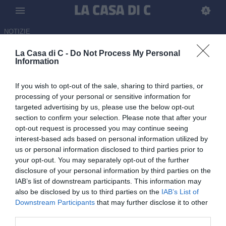
NOTIZIE
La Casa di C -
Do Not Process My Personal
Ascoli, Galuppini: "Abbiamo
Information
vinto due volte, dentro e fuori
If you wish to opt-out of the sale, sharing to third parties, or
dal campo"
processing of your personal or sensitive information for
targeted advertising by us, please use the below opt-out
11.06.2026 19:30 di
Francesca Caldelara
section to confirm your selection. Please note that after your
opt-out request is processed you may continue seeing
Il messaggio di fine stagione dell'attaccante bianconero dopo la
interest-based ads based on personal information utilized by
promozione in Serie B.
us or personal information disclosed to third parties prior to
your opt-out. You may separately opt-out of the further
disclosure of your personal information by third parties on the
IAB’s list of downstream participants. This information may
also be disclosed by us to third parties on the
IAB’s List of
Downstream Participants
that may further disclose it to other
third parties.