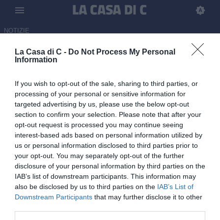
NOTIZIE
La Casa di C -
Do Not Process My Personal
L’arbitro della finale playoff
Information
vola in Serie A: chi è Mattia
If you wish to opt-out of the sale, sharing to third parties, or
Drigo
processing of your personal or sensitive information for
targeted advertising by us, please use the below opt-out
02.07.2026 09:30 di Redazione
section to confirm your selection. Please note that after your
opt-out request is processed you may continue seeing
L'arbitro veneto ha diretto la finale di ritorno dei playoff di Serie C
interest-based ads based on personal information utilized by
tra Ascoli e Union Brescia.
us or personal information disclosed to third parties prior to
your opt-out. You may separately opt-out of the further
disclosure of your personal information by third parties on the
IAB’s list of downstream participants. This information may
also be disclosed by us to third parties on the
IAB’s List of
Downstream Participants
that may further disclose it to other
third parties.