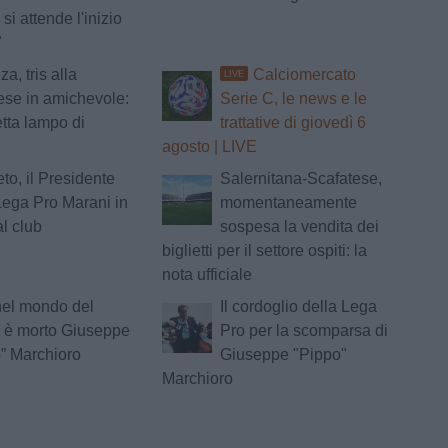
si attende l'inizio
"
a, tris alla
Calciomercato
LIVE
se in amichevole:
Serie C, le news e le
tta lampo di
trattative di giovedì 6
agosto | LIVE
to, il Presidente
Salernitana-Scafatese,
Lega Pro Marani in
momentaneamente
al club
sospesa la vendita dei
biglietti per il settore ospiti: la
nota ufficiale
nel mondo del
Il cordoglio della Lega
: è morto Giuseppe
Pro per la scomparsa di
” Marchioro
Giuseppe "Pippo"
Marchioro