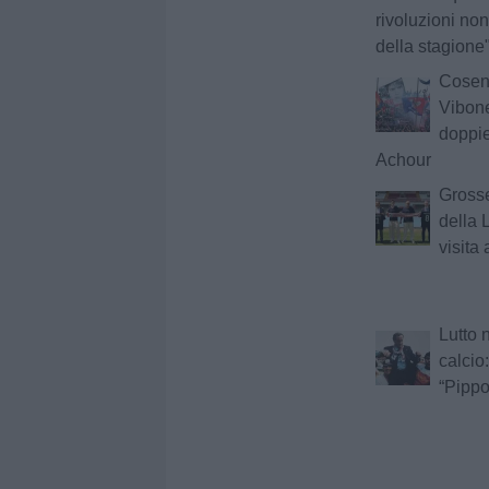
rivoluzioni non 
della stagione
Cosenz
Vibone
doppie
Achour
Grosse
della 
visita 
Lutto 
calcio
“Pippo