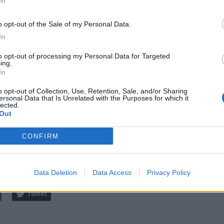
In
profilo in ogni ambito”.
rato, Direttore Commerciale Italia Limonta Sport: “La
o opt-out of the Sale of my Personal Data.
lcio Lecco 1912 guarda al futuro: i materiali che
In
zzati per la realizzazione del nuovo sistema manto
to opt-out of processing my Personal Data for Targeted
llenti risultati e prestazioni della performance sportiva
ing.
ca. Questa collaborazione amplia ulteriormente il nostro
In
a tempo che seguivamo la situazione, avendo un legame
o opt-out of Collection, Use, Retention, Sale, and/or Sharing
n la città di Lecco data dall’origine del Gruppo Limonta.
ersonal Data that Is Unrelated with the Purposes for which it
lected.
monti-Ceppi sarà una vetrina importante per le visite
Out
 squadre professionistiche che potranno visionare il
o
”.
CONFIRM
Data:
Sab 06 giugno 2026 alle 18:30
e
Data Deletion
Data Access
Privacy Policy
Tweet