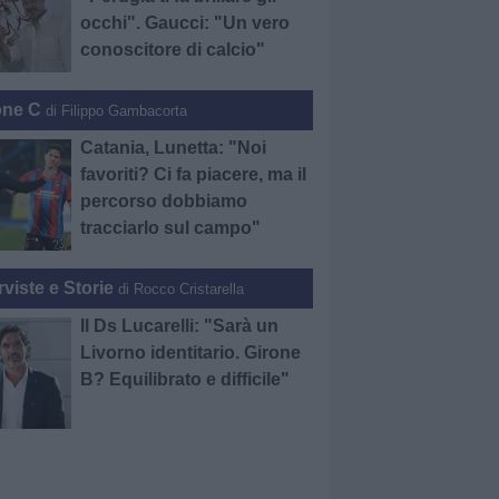
occhi". Gaucci: "Un vero
conoscitore di calcio"
one C
di Filippo Gambacorta
Catania, Lunetta: "Noi
favoriti? Ci fa piacere, ma il
percorso dobbiamo
tracciarlo sul campo"
rviste e Storie
di Rocco Cristarella
Il Ds Lucarelli: "Sarà un
Livorno identitario. Girone
B? Equilibrato e difficile"