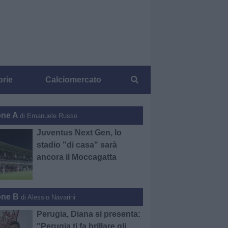
orie
Calciomercato
one A
di Emanuele Russo
Juventus Next Gen, lo
stadio "di casa" sarà
ancora il Moccagatta
one B
di Alessio Navarini
Perugia, Diana si presenta:
"Perugia ti fa brillare gli