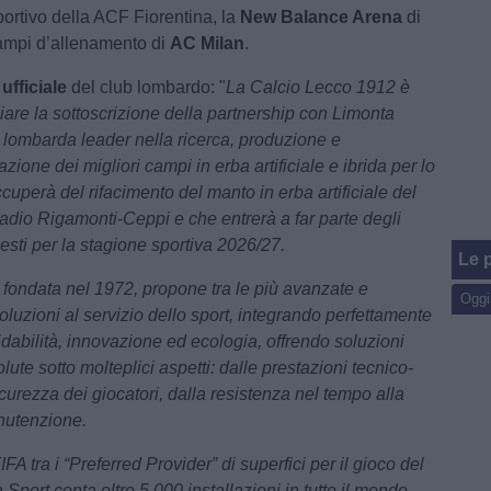
portivo della ACF Fiorentina, la
New Balance Arena
di
ampi d’allenamento di
AC Milan
.
fficiale
del club lombardo: "
La Calcio Lecco 1912 è
iare la sottoscrizione della partnership con Limonta
 lombarda leader nella ricerca, produzione e
ione dei migliori campi in erba artificiale e ibrida per lo
ccuperà del rifacimento del manto in erba artificiale del
adio Rigamonti-Ceppi e che entrerà a far parte degli
esti per la stagione sportiva 2026/27.
Le p
 fondata nel 1972, propone tra le più avanzate e
Oggi
luzioni al servizio dello sport, integrando perfettamente
ffidabilità, innovazione ed ecologia, offrendo soluzioni
ute sotto molteplici aspetti: dalle prestazioni tecnico-
icurezza dei giocatori, dalla resistenza nel tempo alla
nutenzione.
IFA tra i “Preferred Provider” di superfici per il gioco del
 Sport conta oltre 5.000 installazioni in tutto il mondo.