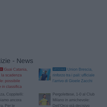
tizie - News
Guai Catania,
Union Brescia,
RA
UFFICIALE
a la scadenza
rinforzo tra i pali: ufficiale
le: possibile
l'arrivo di Gioele Zacchi
 in classifica
a, Coppitelli:
Pergolettese, 1-0 al Club
siamo ancora
Milano in amichevole:
a. Per le
Dell'Orco già decisivo