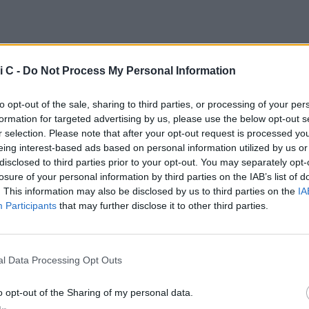
 sintetica di altissima generazione che garantisce
i C -
Do Not Process My Personal Information
esistenza.
restazionale che innalza il livello di performance e
to opt-out of the sale, sharing to third parties, or processing of your per
rventi manutentivi.
formation for targeted advertising by us, please use the below opt-out s
r selection. Please note that after your opt-out request is processed y
o è stato scelto da diverse squadre professionistiche tra
eing interest-based ads based on personal information utilized by us or
lan, Atalanta BC e Torino FC.
disclosed to third parties prior to your opt-out. You may separately opt-
losure of your personal information by third parties on the IAB’s list of
o inizio nella mattinata di lunedì 8 giugno 2026 e si
. This information may also be disclosed by us to third parties on the
IA
n tempo utile per l’inizio della nuova stagione sportiva.
Participants
that may further disclose it to other third parties.
ti, Presidente Calcio Lecco 1912: “Per la Società è
io avere un partner così blasonato, riconosciuto in tutto
l Data Processing Opt Outs
eccellenza del proprio lavoro e dei materiali che
ta Sport è sinonimo di assoluta qualità e ciò si allinea
o opt-out of the Sharing of my personal data.
della società di guardare in avanti, aspirando ad un