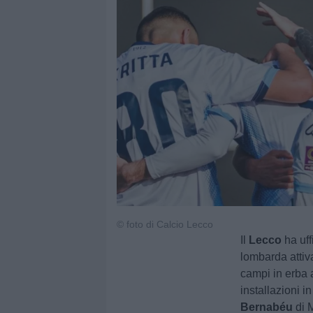
© foto di Calcio Lecco
Il
Lecco
ha uff
lombarda attiv
campi in erba a
installazioni i
Bernabéu
di M