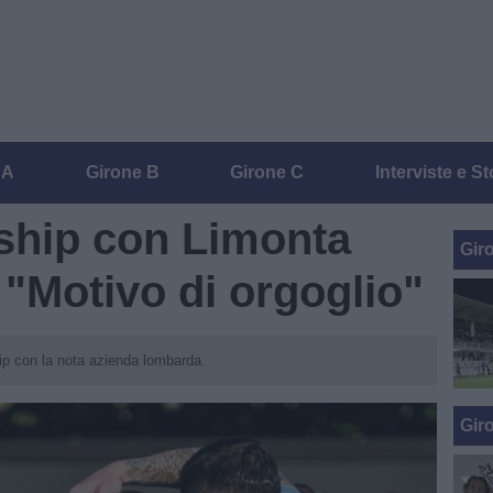
 A
Girone B
Girone C
Interviste e St
ship con Limonta
Gir
: "Motivo di orgoglio"
ship con la nota azienda lombarda.
Gir