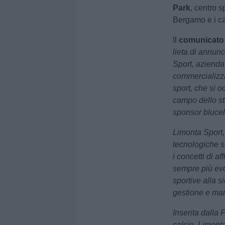
Park
, centro s
Bergamo e i c
Il
comunicato u
lieta di annunc
Sport, azienda
commercializzaz
sport, che si o
campo dello st
sponsor blucel
Limonta Sport,
tecnologiche so
i concetti di a
sempre più evol
sportive alla s
gestione e ma
Inserita dalla F
calcio, Limonta