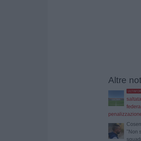
Altre no
ULTIM'O
saltat
federa
penalizzazione
Cosenz
"Non 
squadr