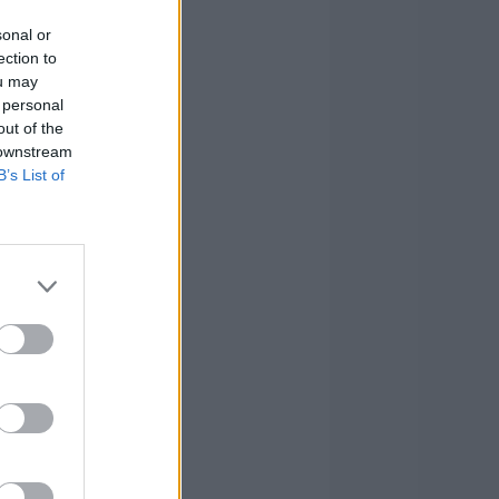
sonal or
ection to
ou may
 personal
out of the
 downstream
B’s List of