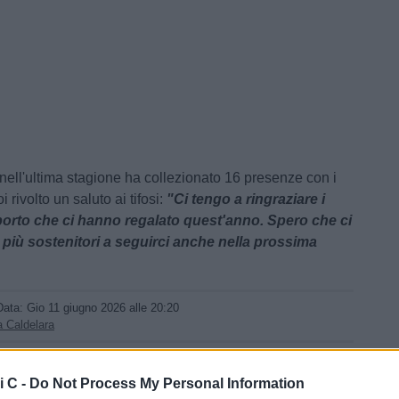
nell'ultima stagione ha collezionato 16 presenze con i
i rivolto un saluto ai tifosi:
"Ci tengo a ringraziare i
apporto che ci hanno regalato quest'anno. Spero che ci
più sostenitori a seguirci anche nella prossima
Data:
Gio 11 giugno 2026 alle 20:20
 Caldelara
Tweet
i C -
Do Not Process My Personal Information