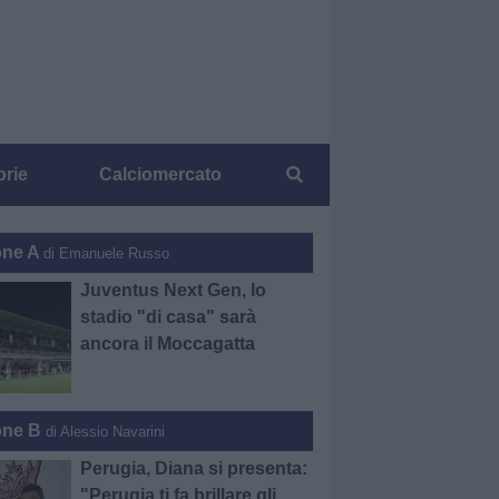
orie
Calciomercato
one A
di Emanuele Russo
Juventus Next Gen, lo
stadio "di casa" sarà
ancora il Moccagatta
one B
di Alessio Navarini
Perugia, Diana si presenta:
"Perugia ti fa brillare gli