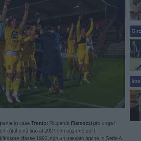
Gir
Inte
rtante in casa
Trento:
Riccardo
Fiamozzi
prolunga il
on i gialloblù fino al 2027 con opzione per il
 difensore classe 1993, con un passato anche in Serie A