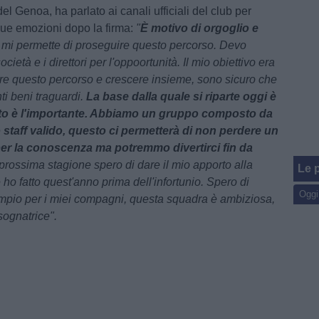
el Genoa, ha parlato ai canali ufficiali del club per
sue emozioni dopo la firma:
"
È motivo di orgoglio e
mi permette di proseguire questo percorso. Devo
ocietà e i direttori per l'oppoortunità. Il mio obiettivo era
iare questo percorso e crescere insieme, sono sicuro che
ti beni traguardi.
La base dalla quale si riparte oggi è
to è l'importante. Abbiamo un gruppo composto da
 staff valido, questo ci permetterà di non perdere un
per la conoscenza ma potremmo divertirci fin da
prossima stagione spero di dare il mio apporto alla
Le p
ho fatto quest'anno prima dell'infortunio. Spero di
Oggi
mpio per i miei compagni, questa squadra è ambiziosa,
sognatrice".