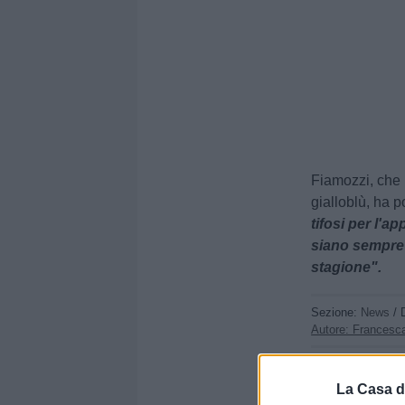
Fiamozzi, che 
gialloblù, ha po
tifosi per l'
siano sempre 
stagione".
Sezione:
News
/ 
Autore: Francesca
Condividi
La Casa d