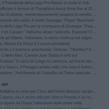
 il Presidente della Lega Pro Marani in visita al club
fficiale il rinnovo di Theophilus Awua: firma fino al 2028
atese, momentaneamente sospesa la vendita dei biglietti per il settore ospiti: la nota ufficiale
l mondo del calcio: è morto Giuseppe “Pippo” Marchioro
io della Lega Pro per la scomparsa di Giuseppe "Pippo" Marchioro
 ds Cacace: "Abbiamo alzato l'asticella. Esposito? Farà bene anche a Bari"
 ad Alberto. Ostiamare, la storia continua nel segno dei De Rossi
, Alberto De Rossi è il nuovo presidente
 Cesena in amichevole. Gennari: "Obiettivo? Essere pronti per il Perugia in Coppa Italia"
 Catello Mari, Cavese-Juve Stabia è sold out
bari: "Il calcio di Longo mi valorizza, ad Ascoli momenti indescrivibili"
 a Gaucci, il Perugia cambia volto: che cosa è ArenaCuri?
rino: "Amichevole al Filadelfia col Torino speciale, noi senza paura"
5 ago
iva in corso per Cisco dell'Union Brescia: sul giocatore forte interesse anche della Pro Vercelli
Catania, ora è anche ufficiale: Marco Perrotta è un nuovo difensore rossazzurro
si riparte da Diana: l'allenatore delle prime volte
a di carattere e un palo contro la Lazio: biancoviola sconfitti per 4-0 nel test amichevole