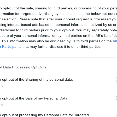
to opt-out of the sale, sharing to third parties, or processing of your per
formation for targeted advertising by us, please use the below opt-out s
r selection. Please note that after your opt-out request is processed y
eing interest-based ads based on personal information utilized by us or
disclosed to third parties prior to your opt-out. You may separately opt-
losure of your personal information by third parties on the IAB’s list of
. This information may also be disclosed by us to third parties on the
IA
Participants
that may further disclose it to other third parties.
l Data Processing Opt Outs
tizie - News
o opt-out of the Sharing of my personal data.
alciomercato
Grosseto, il Presidente
In
C, le news e le
della Lega Pro Marani in
ive di giovedì 6
visita al club
o opt-out of the Sale of my Personal Data.
In
itana-Scafatese,
Lutto nel mondo del
to opt-out of processing my Personal Data for Targeted