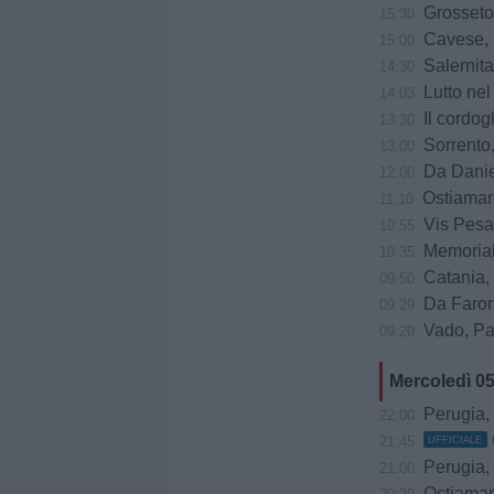
Grosseto,
15:30
Cavese, u
15:00
Salernitana-Scaf
14:30
Lutto ne
14:03
Il cordogl
13:30
Sorrento, il
13:00
Da Daniele
12:00
Ostiamare
11:10
Vis Pesaro ko a
10:55
Memorial
10:35
Catania, Cor
09:50
Da Faroni
09:29
Vado, Pasto
09:20
Mercoledì 0
Perugia, trattat
22:00
21:45
UFFICIALE
Perugia, 
21:00
Ostiamare, prov