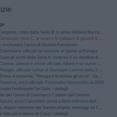
izie
ago
nola, colpo dalla Serie B: in arrivo Antonio Boccadamo dalla Virtus Entella
omercato Serie C, le news e le trattative di giovedì 6 agosto | LIVE
 in chiusura l'arrivo di Nicolas Parravicini
Salernitana, ufficiale la cessione di Quirini al Perugia
Zouin gli occhi della Serie A: l'esterno è un obiettivo del Parma
Cavese, adesso è anche ufficiale: Alberti è un nuovo attaccante del club
Perugia, ufficiale l'arrivo di Giuseppe Carriero dalla Salernitana
 si presenta: "Perugia ti fa brillare gli occhi". Gaucci: "Un vero conoscitore di calcio"
Ravenna, ora è ufficiale: Fischnaller rinnova fino al 2028
 vuole Ferdinando Del Sole: i dettagli
atta per l'arrivo di Gianmarco Castorri dal Cesena
Spezia, ecco Cancellieri: arriva a titolo definitivo dall'Avellino
ppio interesse per Santarcangelo: sondaggi da Cosenza e Arzignano Valchiampo
 fatta per il ritorno di Cisco: i dettagli