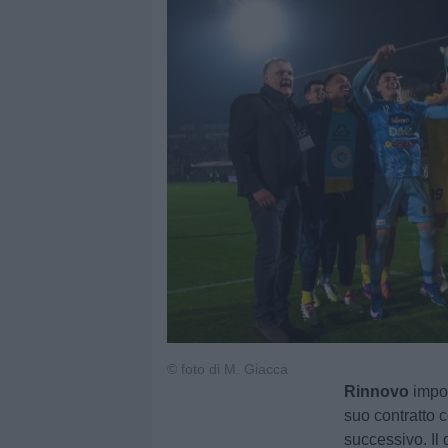
© foto di M. Giacca
Rinnovo
impo
suo contratto c
successivo. Il