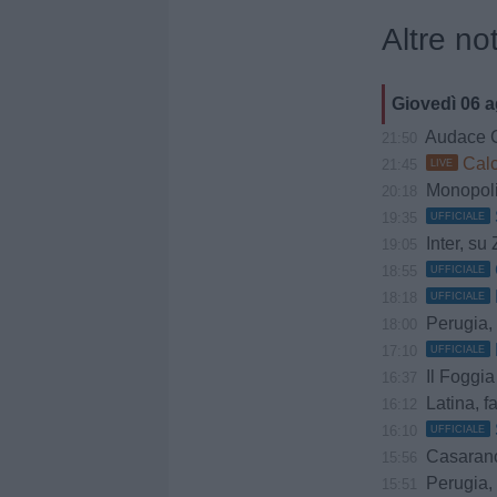
Altre not
Giovedì 06 
Audace Cerig
21:50
Calci
21:45
LIVE
Monopoli,
20:18
19:35
UFFICIALE
Inter, su 
19:05
18:55
UFFICIALE
18:18
UFFICIALE
Perugia, Diana
18:00
17:10
UFFICIALE
Il Foggia
16:37
Latina, f
16:12
16:10
UFFICIALE
Casarano, do
15:56
Perugia, è
15:51