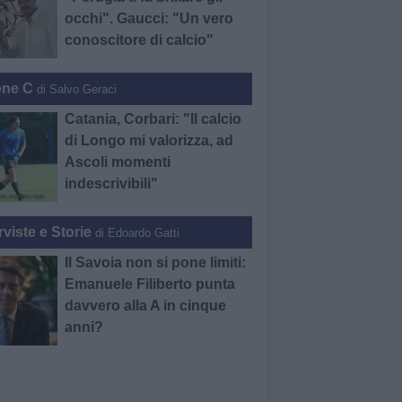
occhi". Gaucci: "Un vero
conoscitore di calcio"
one C
di Salvo Geraci
Catania, Corbari: "Il calcio
di Longo mi valorizza, ad
Ascoli momenti
indescrivibili"
rviste e Storie
di Edoardo Gatti
Il Savoia non si pone limiti:
Emanuele Filiberto punta
davvero alla A in cinque
anni?