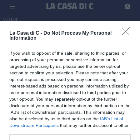
NOTIZIE
La Casa di C -
Do Not Process My Personal
Verso Ascoli-Brescia, un solo
Information
dubbio per Tomei: la probabile
If you wish to opt-out of the sale, sharing to third parties, or
formazione dei bianconeri
processing of your personal or sensitive information for
targeted advertising by us, please use the below opt-out
07.06.2026 15:00 di
Carmine Rossi
section to confirm your selection. Please note that after your
opt-out request is processed you may continue seeing
La squadra bianconera si prepara alla finale di ritorno da giocare in
interest-based ads based on personal information utilized by
un Del Duca tutto esaurito: le possibili scelte di formazione.
us or personal information disclosed to third parties prior to
your opt-out. You may separately opt-out of the further
disclosure of your personal information by third parties on the
IAB’s list of downstream participants. This information may
also be disclosed by us to third parties on the
IAB’s List of
Downstream Participants
that may further disclose it to other
third parties.