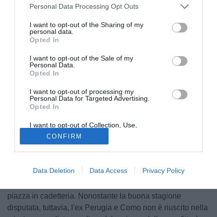
Personal Data Processing Opt Outs
I want to opt-out of the Sharing of my
personal data.
Opted In
I want to opt-out of the Sale of my
Personal Data.
Opted In
© foto di www.imagephotoagency.it
I want to opt-out of processing my
La cavalcata dell’
Union
Brescia
nei
playoff
è terminata in
Personal Data for Targeted Advertising.
Opted In
finale contro l’
Ascoli
: dopo l'1-1 del "Rigamonti" al ritorno i
bianconeri si sono imposti con un netto 3-0 frutto delle reti
I want to opt-out of Collection, Use,
di Rizzo Pinna, Silipo e Milanese spegnendo così il sogno
Retention, Sale, and/or Sharing of my
CONFIRM
Personal Data that Is Unrelated with the
della squadra lombarda di tornare in Serie B.
Purposes for which it was collected.
Opted Out
Tra tutti i calciatori biancoblù chi ha un legame particolare
Data Deletion
Data Access
Privacy Policy
con Brescia è certamente Stefano
Gori,
nato nella città
lombarsa e tornato proprio con l’obiettivo di riportare la
piazza in cadetteria. Nonostante la buona stagione
disputata, tuttavia, l'ex Perugia e Como non è riuscito nella