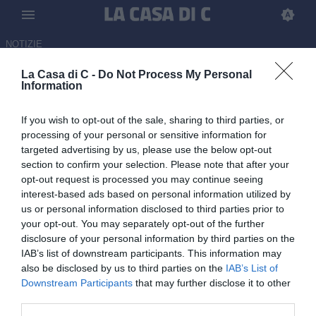
NOTIZIE
La Casa di C -
Do Not Process My Personal
Union Brescia, il messaggio di
Information
Gori: “La sconfitta fa male ma
If you wish to opt-out of the sale, sharing to third parties, or
non cancella l’impegno,
processing of your personal or sensitive information for
ringrazio i tifosi”
targeted advertising by us, please use the below opt-out
section to confirm your selection. Please note that after your
10.06.2026 17:40 di Redazione
opt-out request is processed you may continue seeing
interest-based ads based on personal information utilized by
us or personal information disclosed to third parties prior to
Il messaggio sul proprio profilo Instagram del portiere biancoblù
your opt-out. You may separately opt-out of the further
dopo la sconfitta in finale playoff contro l’Ascoli.
disclosure of your personal information by third parties on the
IAB’s list of downstream participants. This information may
also be disclosed by us to third parties on the
IAB’s List of
Downstream Participants
that may further disclose it to other
third parties.