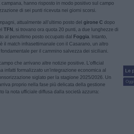
a campana, hanno risposto in modo positivo sul campo
zazione di sei punti ricevuta nei giorni scorsi.
mpagni, attualmente all'ultimo posto del
girone C
dopo
el
TFN
, si trovano ora quota 20 punti, a due lunghezze di
tto al penultimo posto occupato dal
Foggia
. Intanto,
c'è il match infrasettimanale con il Casarano, un altro
ondamentale per il cammino salvezza dei siciliani.
campo che arrivano altre notizie positive. L'official
a infatti formalizzato un'integrazione economica al
Le p
ponsorizzazione siglato per la stagione 2025/2026. Un
Oggi
riva proprio nella fase più delicata della gestione
to la nota ufficiale diffusa dalla società azzurra: