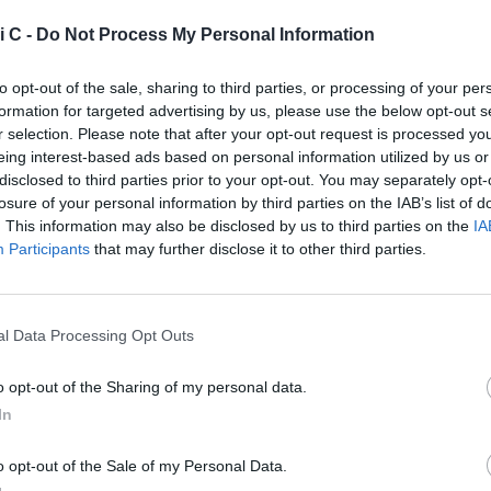
i C -
Do Not Process My Personal Information
C
/ Data:
Lun 02 marzo 2026 alle 15:00
starella
to opt-out of the sale, sharing to third parties, or processing of your per
formation for targeted advertising by us, please use the below opt-out s
Tweet
r selection. Please note that after your opt-out request is processed y
eing interest-based ads based on personal information utilized by us or
disclosed to third parties prior to your opt-out. You may separately opt-
losure of your personal information by third parties on the IAB’s list of
. This information may also be disclosed by us to third parties on the
IA
Participants
that may further disclose it to other third parties.
l Data Processing Opt Outs
o opt-out of the Sharing of my personal data.
In
o opt-out of the Sale of my Personal Data.
tizie - Girone C