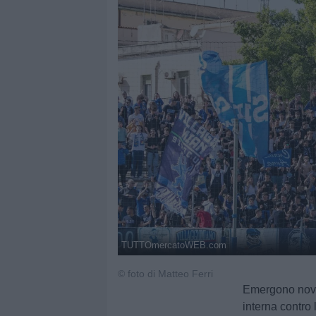
TUTTOmercatoWEB.com
© foto di Matteo Ferri
Emergono novi
interna contro