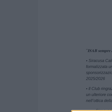
"𝐈𝐒𝐀𝐁 𝐬𝐞𝐦𝐩𝐫𝐞 𝐚 
• Siracusa Cal
formalizzata u
sponsorizzazio
2025/2026
• Il Club ringr
un ulteriore co
nell’ottica del
Siracusa