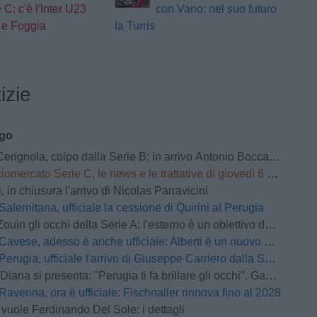
 C: c'è l'Inter U23
con Vano: nel suo futuro
 e Foggia
la Turris
izie
ago
nola, colpo dalla Serie B: in arrivo Antonio Boccadamo dalla Virtus Entella
omercato Serie C, le news e le trattative di giovedì 6 agosto | LIVE
 in chiusura l'arrivo di Nicolas Parravicini
Salernitana, ufficiale la cessione di Quirini al Perugia
Zouin gli occhi della Serie A: l'esterno è un obiettivo del Parma
Cavese, adesso è anche ufficiale: Alberti è un nuovo attaccante del club
Perugia, ufficiale l'arrivo di Giuseppe Carriero dalla Salernitana
 si presenta: "Perugia ti fa brillare gli occhi". Gaucci: "Un vero conoscitore di calcio"
Ravenna, ora è ufficiale: Fischnaller rinnova fino al 2028
 vuole Ferdinando Del Sole: i dettagli