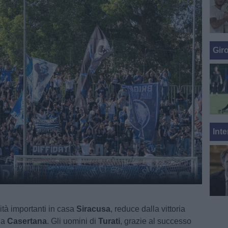
Gir
Inte
tà importanti in casa
Siracusa
, reduce dalla vittoria
 la
Casertana
. Gli uomini di
Turati
, grazie al successo