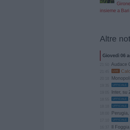
Girone
insieme a Bari
Altre not
Giovedì 06 
Audace Cerig
21:50
Calci
21:45
LIVE
Monopoli,
20:18
19:35
UFFICIALE
Inter, su 
19:05
18:55
UFFICIALE
18:18
UFFICIALE
Perugia, Diana
18:00
17:10
UFFICIALE
Il Foggia
16:37