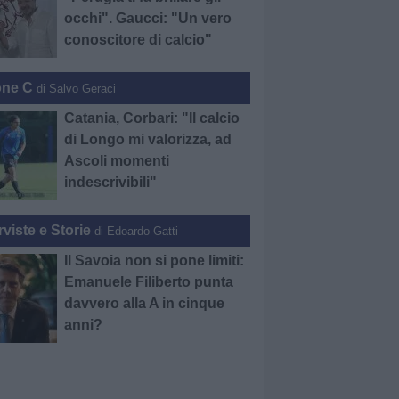
occhi". Gaucci: "Un vero
conoscitore di calcio"
one C
di Salvo Geraci
Catania, Corbari: "Il calcio
di Longo mi valorizza, ad
Ascoli momenti
indescrivibili"
rviste e Storie
di Edoardo Gatti
Il Savoia non si pone limiti:
Emanuele Filiberto punta
davvero alla A in cinque
anni?