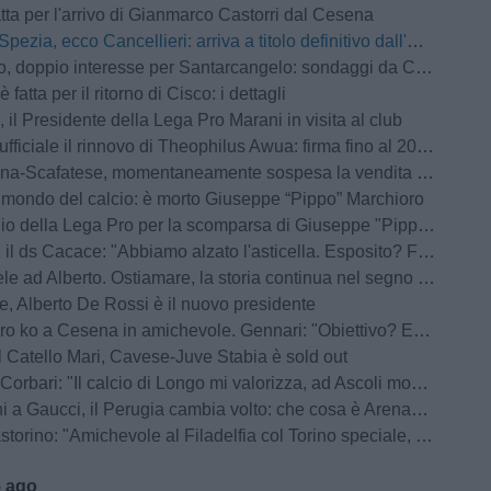
atta per l'arrivo di Gianmarco Castorri dal Cesena
Spezia, ecco Cancellieri: arriva a titolo definitivo dall'Avellino
ppio interesse per Santarcangelo: sondaggi da Cosenza e Arzignano Valchiampo
 fatta per il ritorno di Cisco: i dettagli
 il Presidente della Lega Pro Marani in visita al club
fficiale il rinnovo di Theophilus Awua: firma fino al 2028
atese, momentaneamente sospesa la vendita dei biglietti per il settore ospiti: la nota ufficiale
l mondo del calcio: è morto Giuseppe “Pippo” Marchioro
io della Lega Pro per la scomparsa di Giuseppe "Pippo" Marchioro
 ds Cacace: "Abbiamo alzato l'asticella. Esposito? Farà bene anche a Bari"
 ad Alberto. Ostiamare, la storia continua nel segno dei De Rossi
, Alberto De Rossi è il nuovo presidente
 Cesena in amichevole. Gennari: "Obiettivo? Essere pronti per il Perugia in Coppa Italia"
 Catello Mari, Cavese-Juve Stabia è sold out
bari: "Il calcio di Longo mi valorizza, ad Ascoli momenti indescrivibili"
 a Gaucci, il Perugia cambia volto: che cosa è ArenaCuri?
rino: "Amichevole al Filadelfia col Torino speciale, noi senza paura"
5 ago