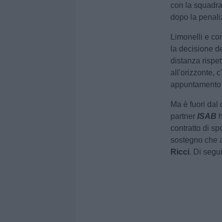
con la squadr
dopo la penaliz
Limonelli e co
la decisione d
distanza rispe
all'orizzonte, 
appuntamento f
Ma è fuori dal 
partner
ISAB
h
contratto di s
sostegno che ar
Ricci
. Di segui