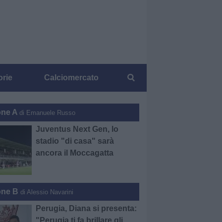
orie
Calciomercato
one A
di Emanuele Russo
Juventus Next Gen, lo
stadio "di casa" sarà
ancora il Moccagatta
one B
di Alessio Navarini
Perugia, Diana si presenta:
"Perugia ti fa brillare gli