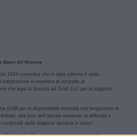
𝐟𝐢𝐚𝐧𝐜𝐨 𝐝𝐞𝐥 𝐒𝐢𝐫𝐚𝐜𝐮𝐬𝐚
cio 1924 comunica che in data odierna è stata
n’integrazione economica al contratto di
ne che lega la Società ad ISAB S.r.l. per la stagione
azia ISAB per la disponibilità mostrata nell’erogazione di
ntributo, alla luce dell’attuale momento di difficoltà e
la continuità della stagione sportiva in corso".
, il Ds Laneri: "Progetto tecnico compromesso"