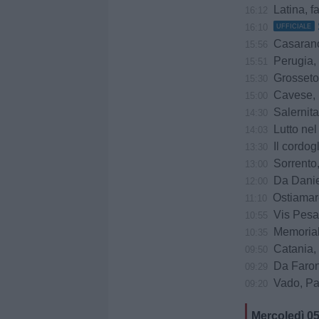
Latina, f
16:12
16:10
UFFICIALE
Casarano, do
15:56
Perugia, è
15:51
Grosseto,
15:30
Cavese, u
15:00
Salernitana-Scaf
14:30
Lutto ne
14:03
Il cordogl
13:30
Sorrento, il
13:00
Da Daniele
12:00
Ostiamare
11:10
Vis Pesaro ko a
10:55
Memorial
10:35
Catania, Cor
09:50
Da Faroni
09:29
Vado, Pasto
09:20
Mercoledì 0