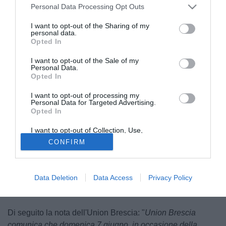
Personal Data Processing Opt Outs
I want to opt-out of the Sharing of my
personal data.
Opted In
I want to opt-out of the Sale of my
Personal Data.
Opted In
© foto di Union Brescia
I want to opt-out of processing my
Manca sempre meno alla
finale
di ritorno dei
playoff
tra
Personal Data for Targeted Advertising.
Ascoli
e
Union Brescia
, in programma domenica 7
Opted In
giugno ore 18. Per l'occasione, visto il divieto di vendita dei
I want to opt-out of Collection, Use,
biglietti ai residenti della provincia di Brescia,
la società
Retention, Sale, and/or Sharing of my
CONFIRM
biancoblù ha annunciato la presenza di un
Personal Data that Is Unrelated with the
Purposes for which it was collected.
maxischermo allo stadio "Rigamonti"
per permettere ai
Opted Out
tifosi di seguire la gara. Anche l'Ascoli aveva deciso di
Data Deletion
Data Access
Privacy Policy
allestire un maxischermo al "Del Duca" per la gara di
andata dopo il divieto di trasferta ai tifosi bianconeri.
Di seguito la nota dell'Union Brescia: "
Union Brescia
comunica che domenica 7 giugno, in occasione della