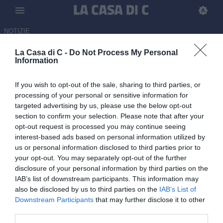
NOTIZIE
La Casa di C -
Do Not Process My Personal
Ascoli-Union Brescia,
Information
maxischermo al "Rigamonti"
If you wish to opt-out of the sale, sharing to third parties, or
per la finale di ritorno
processing of your personal or sensitive information for
targeted advertising by us, please use the below opt-out
ULTIM'ORA
section to confirm your selection. Please note that after your
04.06.2026 20:33 di Redazione
opt-out request is processed you may continue seeing
interest-based ads based on personal information utilized by
La decisione della società biancoblù dopo il divieto di vendita dei
us or personal information disclosed to third parties prior to
biglietti ai residenti della provincia di Brescia
your opt-out. You may separately opt-out of the further
disclosure of your personal information by third parties on the
IAB’s list of downstream participants. This information may
also be disclosed by us to third parties on the
IAB’s List of
Downstream Participants
that may further disclose it to other
third parties.