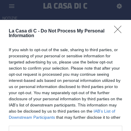
NOTIZIE
La Casa di C -
Do Not Process My Personal
Potenza, la soddisfazione di De
Information
Giorgio: “Risultato tondo ma
If you wish to opt-out of the sale, sharing to third parties, or
pensiamo già a mercoledì”
processing of your personal or sensitive information for
targeted advertising by us, please use the below opt-out
11.05.2026 11:45 di
Marco Gioviale
section to confirm your selection. Please note that after your
opt-out request is processed you may continue seeing
Il Potenza esordisce nel migliore dei modi in questi playoff: 3-0 per
interest-based ads based on personal information utilized by
la squadra di De Giorgio, le parole dell’allenatore in conferenza
us or personal information disclosed to third parties prior to
stampa
your opt-out. You may separately opt-out of the further
disclosure of your personal information by third parties on the
IAB’s list of downstream participants. This information may
also be disclosed by us to third parties on the
IAB’s List of
Downstream Participants
that may further disclose it to other
third parties.