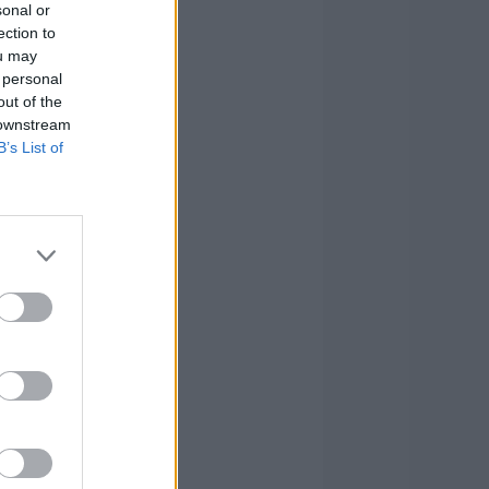
sonal or
ection to
ou may
 personal
out of the
 downstream
B’s List of