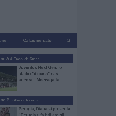
orie
Calciomercato
one A
di Emanuele Russo
Juventus Next Gen, lo
stadio "di casa" sarà
ancora il Moccagatta
one B
di Alessio Navarini
Perugia, Diana si presenta:
"Perugia ti fa brillare gli