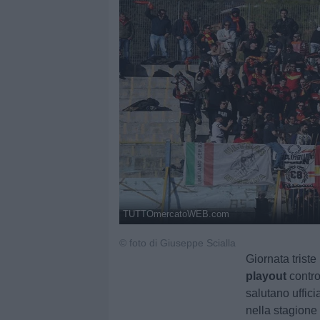
TUTTOmercatoWEB.com
© foto di Giuseppe Scialla
Giornata triste
playout
contro
salutano uffic
nella stagione 