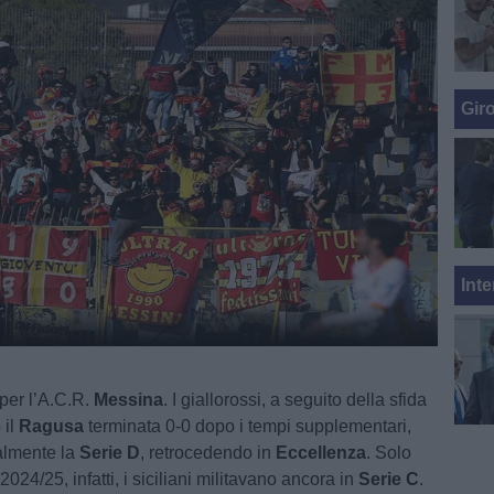
Gir
Inte
 per l’A.C.R.
Messina
. I giallorossi, a seguito della sfida
 il
Ragusa
terminata 0-0 dopo i tempi supplementari,
ialmente la
Serie D
, retrocedendo in
Eccellenza
. Solo
2024/25, infatti, i siciliani militavano ancora in
Serie C
.