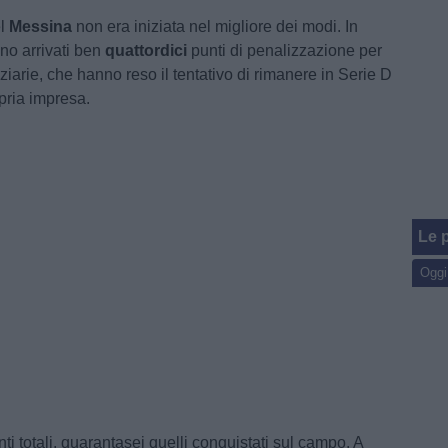
el
Messina
non era iniziata nel migliore dei modi. In
no arrivati ben
quattordici
punti di penalizzazione per
ziarie, che hanno reso il tentativo di rimanere in Serie D
pria impresa.
Le p
Oggi
ti totali, quarantasei quelli conquistati sul campo. A