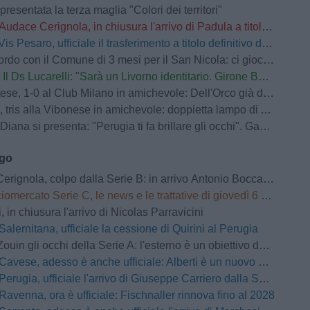
presentata la terza maglia "Colori dei territori"
Audace Cerignola, in chiusura l'arrivo di Padula a titolo definitivo
Vis Pesaro, ufficiale il trasferimento a titolo definitivo di Ascione dal Venezia
o con il Comune di 3 mesi per il San Nicola: ci giocherà anche il Monopoli
Il Ds Lucarelli: "Sarà un Livorno identitario. Girone B? Equilibrato e difficile"
se, 1-0 al Club Milano in amichevole: Dell'Orco già decisivo
tris alla Vibonese in amichevole: doppietta lampo di Achour
 si presenta: "Perugia ti fa brillare gli occhi". Gaucci: "Un vero conoscitore di calcio"
ago
nola, colpo dalla Serie B: in arrivo Antonio Boccadamo dalla Virtus Entella
omercato Serie C, le news e le trattative di giovedì 6 agosto | LIVE
 in chiusura l'arrivo di Nicolas Parravicini
Salernitana, ufficiale la cessione di Quirini al Perugia
Zouin gli occhi della Serie A: l'esterno è un obiettivo del Parma
Cavese, adesso è anche ufficiale: Alberti è un nuovo attaccante del club
Perugia, ufficiale l'arrivo di Giuseppe Carriero dalla Salernitana
Ravenna, ora è ufficiale: Fischnaller rinnova fino al 2028