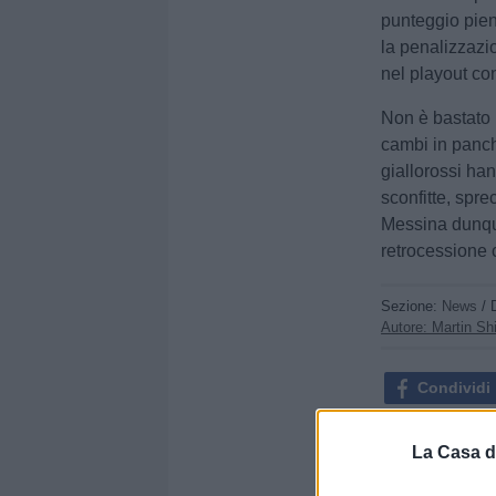
punteggio pien
la penalizzazi
nel playout co
Non è bastato l
cambi in panch
giallorossi han
sconfitte, spre
Messina dunque
retrocessione 
Sezione:
News
/ 
Autore: Martin Sh
Condividi
La Casa d