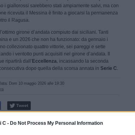
o i giallorossi sarebbero stati ampiamente salvi, ma con
one ricevuta il Messina è finito a giocarsi la permanenza
ntro il Ragusa.
’ottimo girone d’andata compiuto dai siciliani. Tanti
ina e un 2026 che non ha funzionato: da gennaio i
no collezionato quattro vittorie, sei pareggi e sette
cando i ventotto punti acquisiti nel girone d’andata. Il
 ripartirà dall’
Eccellenza
, incassando la seconda
consecutiva dopo quella della scorsa annata in
Serie C
.
Data:
Dom 10 maggio 2026 alle 19:30
ira
Tweet
i C -
Do Not Process My Personal Information