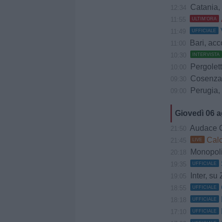
Catania, 
12:34
11:55
ULTIM'ORA
11:49
UFFICIALE
Bari, accord
11:00
10:30
INTERVISTA
Pergolette
10:00
Cosenza, 
09:30
Perugia, Diana
09:00
Giovedì 06 
Audace Cerig
21:50
Calci
21:45
LIVE
Monopoli,
20:18
19:35
UFFICIALE
Inter, su 
19:05
18:55
UFFICIALE
18:18
UFFICIALE
17:10
UFFICIALE