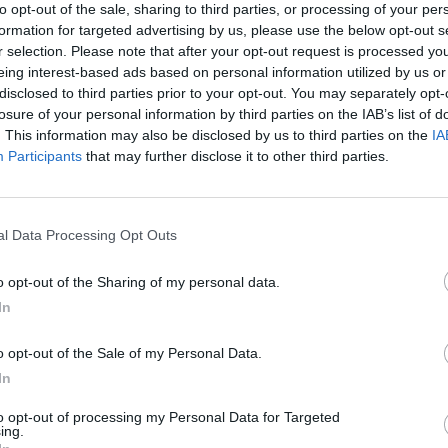
to opt-out of the sale, sharing to third parties, or processing of your per
formation for targeted advertising by us, please use the below opt-out s
r selection. Please note that after your opt-out request is processed y
eing interest-based ads based on personal information utilized by us or
disclosed to third parties prior to your opt-out. You may separately opt-
losure of your personal information by third parties on the IAB’s list of
. This information may also be disclosed by us to third parties on the
IA
Participants
that may further disclose it to other third parties.
tizie - News
l Data Processing Opt Outs
Guai Catania,
Union Brescia,
RA
UFFICIALE
a la scadenza
rinforzo tra i pali: ufficiale
o opt-out of the Sharing of my personal data.
le: possibile
l'arrivo di Gioele Zacchi
In
 in classifica
o opt-out of the Sale of my Personal Data.
a, Coppitelli:
Pergolettese, 1-0 al Club
In
siamo ancora
Milano in amichevole:
a. Per le
Dell'Orco già decisivo
to opt-out of processing my Personal Data for Targeted
si attende l'inizio
ing.