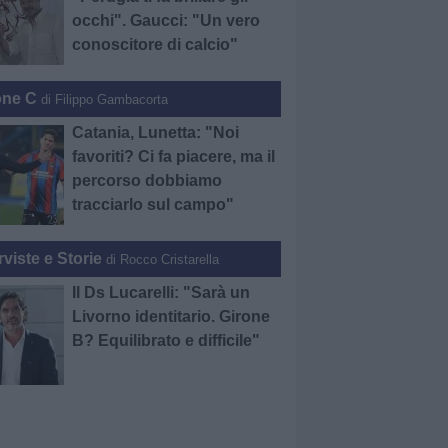
occhi". Gaucci: "Un vero
conoscitore di calcio"
one C
di Filippo Gambacorta
Catania, Lunetta: "Noi
favoriti? Ci fa piacere, ma il
percorso dobbiamo
tracciarlo sul campo"
rviste e Storie
di Rocco Cristarella
Il Ds Lucarelli: "Sarà un
Livorno identitario. Girone
B? Equilibrato e difficile"