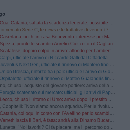
ago
Guai Catania, saltata la scadenza federale: possibile penalizzazione in classifica
omercato Serie C, le news e le trattative di venerdì 7 agosto | LIVE
Casertana, occhi in casa Benevento: interesse per Manconi, Carfora e Mehic
Spezia, pronto lo scambio Aurelio-Ciocci con il Cagliari
Scafatese, doppio colpo in arrivo: affondo per Lamberti e Manzi
Carpi, ufficiale l'arrivo di Riccardo Gatti dal Cittadella
Juventus Next Gen, ufficiale il rinnovo di Montero fino al 2028
Union Brescia, rinforzo tra i pali: ufficiale l'arrivo di Gioele Zacchi
Ospitaletto, ufficiale il rinnovo di Matteo Gualandris fino al 2028
 chiuso l'acquisto del giovane portiere: arriva della Cremonese
Perugia scatenato sul mercato: ufficiali gli arrivi di Papazov e Conti
Lecco, chiuso il ritorno di Urso: arriva dopo il prestito alla Reggiana
elli: "Non siamo ancora squadra. Per le rivoluzioni non si attende l'inizio della stagione"
Catania, colloqui in corso con l'Avellino per lo scambio Jimenez-Patierno: i rossazzurri chiedono un conguaglio economico
Verreth lascia il Bari, è fatta: andrà alla Dinamo Bucarest, 200K ai pugliesi
tta: "Noi favoriti? Ci fa piacere, ma il percorso dobbiamo tracciarlo sul campo"