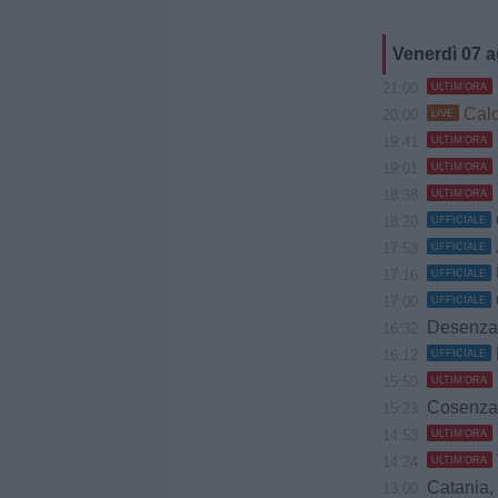
Venerdì 07 
21:00
ULTIM'ORA
Calci
20:00
LIVE
19:41
ULTIM'ORA
19:01
ULTIM'ORA
18:38
ULTIM'ORA
18:20
UFFICIALE
17:53
UFFICIALE
17:16
UFFICIALE
17:00
UFFICIALE
Desenzano,
16:32
16:12
UFFICIALE
15:50
ULTIM'ORA
Cosenza, Coppit
15:23
14:53
ULTIM'ORA
14:24
ULTIM'ORA
Catania, Lune
13:00