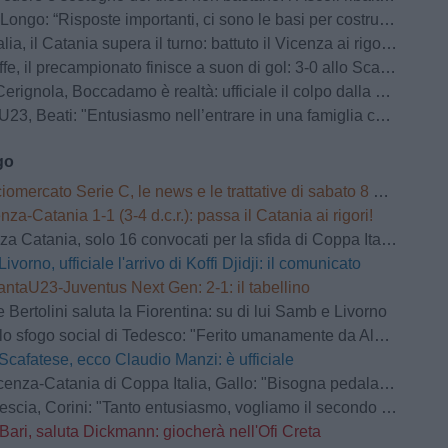
go: “Risposte importanti, ci sono le basi per costruire un’ottima squadra”
, il Catania supera il turno: battuto il Vicenza ai rigori, ora c’è il Parma
, il precampionato finisce a suon di gol: 3-0 allo Scarzorosciate
gnola, Boccadamo è realtà: ufficiale il colpo dalla Virtus Entella
eati: "Entusiasmo nell’entrare in una famiglia così importante. Ora testa al Cittadella"
go
iomercato Serie C, le news e le trattative di sabato 8 agosto
nza-Catania 1-1 (3-4 d.c.r.): passa il Catania ai rigori!
tania, solo 16 convocati per la sfida di Coppa Italia contro il Vicenza
Livorno, ufficiale l'arrivo di Koffi Djidji: il comunicato
antaU23-Juventus Next Gen: 2-1: il tabellino
e Bertolini saluta la Fiorentina: su di lui Samb e Livorno
 sfogo social di Tedesco: "Ferito umanamente da Alessandro Gaucci"
Scafatese, ecco Claudio Manzi: è ufficiale
-Catania di Coppa Italia, Gallo: "Bisogna pedalare, nessuno ha il posto sicuro"
scia, Corini: "Tanto entusiasmo, vogliamo il secondo turno"
Bari, saluta Dickmann: giocherà nell'Ofi Creta