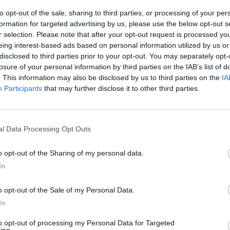
to opt-out of the sale, sharing to third parties, or processing of your per
formation for targeted advertising by us, please use the below opt-out s
r selection. Please note that after your opt-out request is processed y
eing interest-based ads based on personal information utilized by us or
disclosed to third parties prior to your opt-out. You may separately opt-
losure of your personal information by third parties on the IAB’s list of
. This information may also be disclosed by us to third parties on the
IA
Participants
that may further disclose it to other third parties.
l Data Processing Opt Outs
tizie - Girone A
o opt-out of the Sharing of my personal data.
In
Juventus Next
Juventus, Leonardo
LE
o stadio "di casa"
Cerri saluta dopo 7 anni:
o opt-out of the Sale of my Personal Data.
ncora il
"Lascio Torino con il
In
cuore pieno di ricordi"
to opt-out of processing my Personal Data for Targeted
, Tabbiani:
Desenzano, che colpo:
ing.