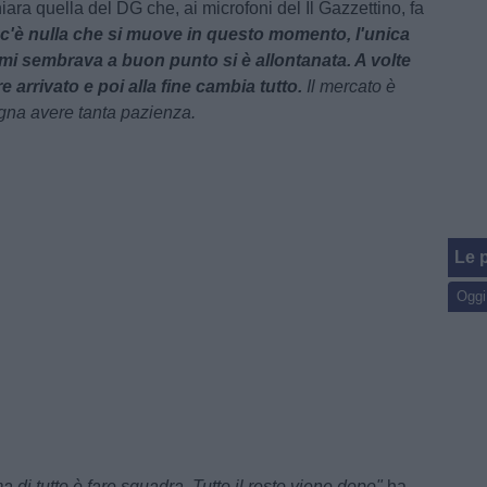
ara quella del DG che, ai microfoni del Il Gazzettino, fa
c'è nulla che si muove in questo momento, l'unica
 mi sembrava a buon punto si è allontanata. A volte
e arrivato e poi alla fine cambia tutto.
Il mercato è
ogna avere tanta pazienza.
Le p
Oggi
ma di tutto è fare squadra. Tutto il resto viene dopo"
ha