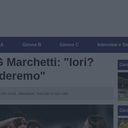
 A
Girone B
Girone C
Interviste e St
G Marchetti: "Iori?
Gir
ideremo"
 che verrà: allenatore, mercato e non solo.
Gir