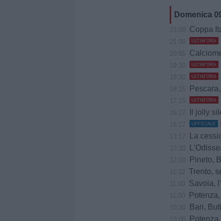
Domenica 0
Coppa Italia Frec
23:00
21:00
ULTIM'ORA
Calciomerc
20:55
19:10
ULTIM'ORA
18:30
ULTIM'ORA
Pescara,
18:15
17:15
ULTIM'ORA
Il jolly 
16:27
16:27
UFFICIALE
La cessione
13:17
L'Odissea 
12:30
Pineto, Baril
12:00
Trento, s
11:32
Savoia, l'appel
11:00
Potenza, Tisci sor
11:00
Bari, Butic si p
10:30
Potenza, cu
10:00