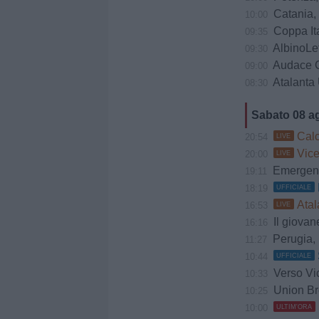
Catania, Lon
10:00
Coppa Italia
09:35
AlbinoLeffe
09:30
Audace Ceri
09:00
Atalanta U23, B
08:30
Sabato 08 a
Calc
20:54
LIVE
Vice
20:00
LIVE
Emergenza Ca
19:11
18:19
UFFICIALE
Atal
16:53
LIVE
Il giovan
16:16
Perugia, lo
11:27
10:44
UFFICIALE
Verso Vicenza
10:33
Union Bre
10:25
10:00
ULTIM'ORA