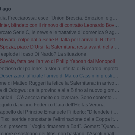
9 ago
ciarossa: esce l'Union Brescia. Emozioni e gol tra Benevento e Ravenna: passa la squadra di Floro Flores
Inter, blindato con il rinnovo di contratto Leonardo Bovio: i dettagli
ato Serie C, le news e le trattative di domenica 9 agosto | LIVE
Novara, colpo dalla Serie B: fatta per l'arrivo di Nichetti dalla Virtus Entella
Spezia, piace D'Ursi: la Salernitana resta avanti nella corsa all'attaccante
 esplode il caso Di Nardo? La situazione
Savoia, fatta per l'arrivo di Philip Yeboah dal Monopoli
silenzioso del pallone: la storia infinita di Riccardo Improta
Desenzano, ufficiale l'arrivo di Marco Cassin in prestito dalla Cremonese
 di Matteo Ruggeri fa felice la Salernitana: in arrivo 200mila euro
di Odogwu: dalla provincia alla B fino al nuovo giorno di Treviso
ari: "C'è ancora molto da lavorare. Sono contento dell'atteggiamento del gruppo"
eguito da vicino Federico Caia dell'Hellas Verona
lo del Principe Emanuele Filiberto: "Difendete i vostri colori con le voci e la passione"
ride nonostante l’eliminazione dalla Coppa Italia: “Ragazzi molto bravi per spirito, atteggiamento e voglia”
resenta: "Voglio rimanere a Bari". Gomez: "Quando chiama una piazza così non bisogna nemmeno pensarci"
ore e sostegno dei tifosi non bastano: l’Ascoli ribalta i rossoblù