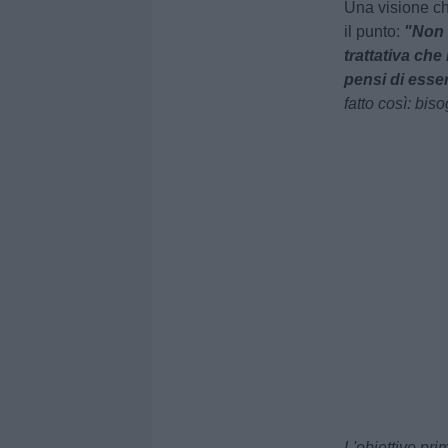
Una visione chi
il punto:
"Non 
trattativa che
pensi di esser
fatto così: bis
L'obiettivo pri