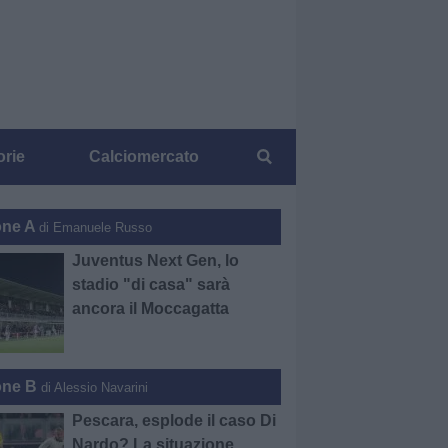
orie
Calciomercato
one A
di Emanuele Russo
Juventus Next Gen, lo
stadio "di casa" sarà
ancora il Moccagatta
one B
di Alessio Navarini
Pescara, esplode il caso Di
Nardo? La situazione