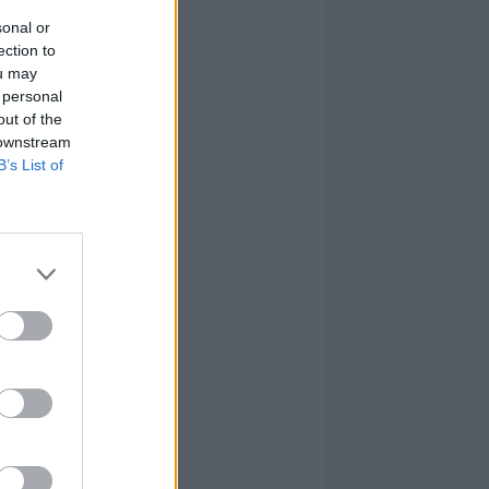
sonal or
ection to
ou may
 personal
out of the
 downstream
B’s List of