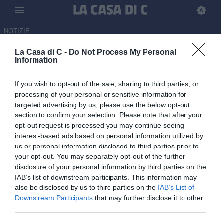
NOTIZIE
La Casa di C -
Do Not Process My Personal
La Ternana non esiste più
Information
27.05.2026 22:45 di
Carmine Rossi
If you wish to opt-out of the sale, sharing to third parties, or
processing of your personal or sensitive information for
Mancava solo il comunicato ufficiale della FIGC che è arrivato: il
targeted advertising by us, please use the below opt-out
club rossoverde non esiste più come società affiliata alla
section to confirm your selection. Please note that after your
Federazione.
opt-out request is processed you may continue seeing
interest-based ads based on personal information utilized by
us or personal information disclosed to third parties prior to
your opt-out. You may separately opt-out of the further
disclosure of your personal information by third parties on the
IAB’s list of downstream participants. This information may
also be disclosed by us to third parties on the
IAB’s List of
Downstream Participants
that may further disclose it to other
third parties.