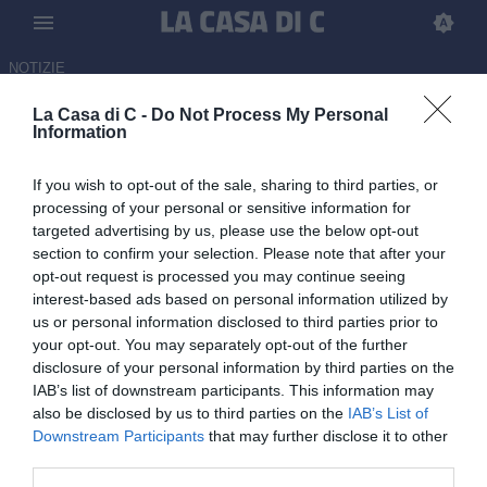
NOTIZIE
La Casa di C -
Do Not Process My Personal
Pineto, ufficiali le amichevoli: e
Information
il presidente del club suonerà
If you wish to opt-out of the sale, sharing to third parties, or
con la sua band
processing of your personal or sensitive information for
targeted advertising by us, please use the below opt-out
03.07.2026 18:00 di
Mattia Trillini
section to confirm your selection. Please note that after your
opt-out request is processed you may continue seeing
La squadra di Barilari sfiderà formazioni di Eccellenza e Serie D: il
interest-based ads based on personal information utilized by
programma con date e orari.
us or personal information disclosed to third parties prior to
your opt-out. You may separately opt-out of the further
disclosure of your personal information by third parties on the
IAB’s list of downstream participants. This information may
also be disclosed by us to third parties on the
IAB’s List of
Downstream Participants
that may further disclose it to other
third parties.