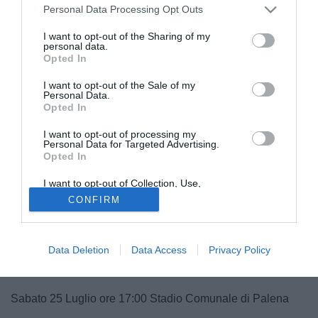
Personal Data Processing Opt Outs
I want to opt-out of the Sharing of my
personal data.
Opted In
I want to opt-out of the Sale of my
Personal Data.
© foto di Fabio Urbini
Opted In
Il
Pineto
è al lavoro in vista della nuova stagione. Il club
abruzzese ha diramato una nota con il programma delle
I want to opt-out of processing my
Personal Data for Targeted Advertising.
amichevoli estive: a luglio la squadra di
Barilari
sfiderà il
Opted In
San Giovanni Teatino e il Mosciano, formazioni
I want to opt-out of Collection, Use,
dell'Eccellenza Abruzzo. Ad agosto poi i biancazzurri
Retention, Sale, and/or Sharing of my
CONFIRM
affronteranno L'Aquila, Notaresco e Atletico Ascoli, che
Personal Data that Is Unrelated with the
Purposes for which it was collected.
militano nel girone F di Serie D. Le gare si svolgeranno a
Opted Out
Palena, sede del ritiro del Pineto, a eccezione dell'ultima
Data Deletion
Data Access
Privacy Policy
contro i bianconeri che avrà luogo al "Pavone-Mariani" di
Pineto.
Sabato 25 Luglio ore 17:00 Stadio Comunale di Palena