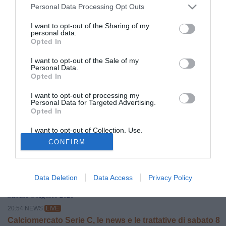
Personal Data Processing Opt Outs
I want to opt-out of the Sharing of my
personal data.
Opted In
Lorenzo
Insigne
alla
Sampdoria
. Tutto fatto per il
I want to opt-out of the Sale of my
Personal Data.
trasferimento dell'ex Napoli che dunque lascia il
Pescara
Opted In
ma non la Serie B, nonostante la retrocessione dell'ultima
stagione in maglia abruzzese.
I want to opt-out of processing my
Personal Data for Targeted Advertising.
Opted In
Il giocatore è atteso in città nella giornata di
mercoledì
per
la
firma
: pronto un contratto di
un anno con opzione
al
I want to opt-out of Collection, Use,
raggiungimento del 50% delle presenze.
Retention, Sale, and/or Sharing of my
CONFIRM
Personal Data that Is Unrelated with the
Purposes for which it was collected.
Opted Out
Data Deletion
Data Access
Privacy Policy
ALTRE NOTIZIE
Sabato 8 Agosto 2026
20:54 NEWS
LIVE
Calciomercato Serie C, le news e le trattative di sabato 8