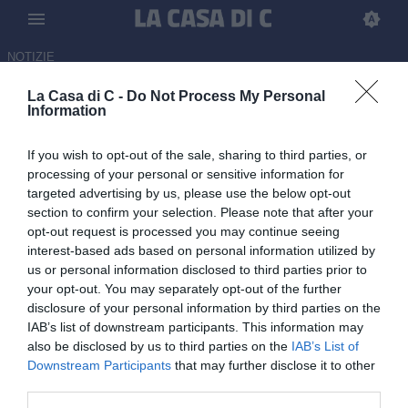
NOTIZIE
La Casa di C -
Do Not Process My Personal
Pescara, tutto fatto per Insigne
Information
alla Sampdoria: i dettagli
If you wish to opt-out of the sale, sharing to third parties, or
07.07.2026 12:03 di
Carmine Rossi
processing of your personal or sensitive information for
targeted advertising by us, please use the below opt-out
section to confirm your selection. Please note that after your
L'ex Napoli è pronto alla sua nuova avventura in maglia
opt-out request is processed you may continue seeing
blucerchiata: atteso mercoledì in città.
interest-based ads based on personal information utilized by
us or personal information disclosed to third parties prior to
your opt-out. You may separately opt-out of the further
disclosure of your personal information by third parties on the
IAB’s list of downstream participants. This information may
also be disclosed by us to third parties on the
IAB’s List of
Downstream Participants
that may further disclose it to other
third parties.